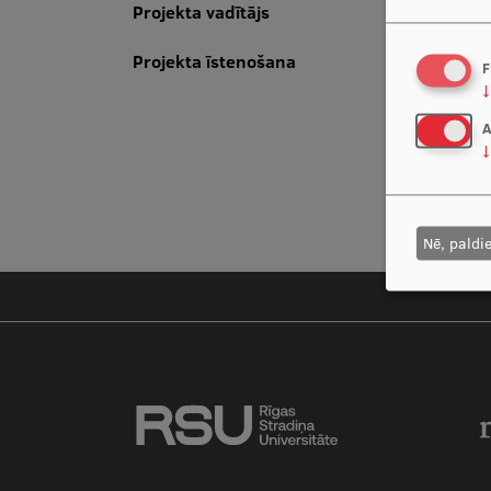
Projekta vadītājs
Projekta īstenošana
F
↓
A
↓
Nē, paldi