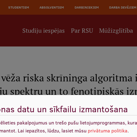
STUDENTIEM
ABSOLVENTIEM
DARBINIEKIEM
DARBA DEVĒJIEM
Studiju iespējas
Par RSU
Mūžizglītība
vēža riska skrīninga algoritma i
u spektru un to fenotipiskās i
nas datu un sīkfailu izmantošana
46-23/3/2021
vēlieties pakalpojumus un trešo pušu lietojumprogrammas, kur
20 000,00 EUR
zmantot.
Lai iepazītos, lūdzu, lasiet mūsu
privātuma politika
.