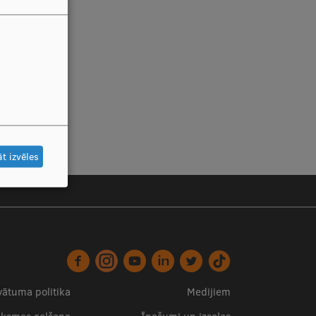
t izvēles
vātuma politika
Medijiem