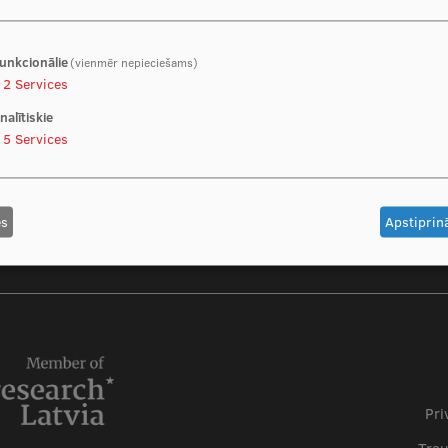
asoc.prof. Arvīds Irmejs
12.07.2021. - 11.07.2022.
unkcionālie
(vienmēr nepieciešams)
2
Services
nalītiskie
5
Services
es
Apstiprinā
Pri