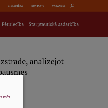
BIBLIOTĒKA
KONTAKTI
VAKANCES
Pētniecība
Starptautiskā sadarbība
zstrāde, analizējot
zpausmes
as mēs