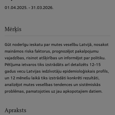
01.04.2025. - 31.03.2026.
Studentu dzīve
Studiju norises vietas
Mērķis
Fakultātes
Mūsu cilvēki
Gūt noderīgu ieskatu par mutes veselību Latvijā, nosakot
maināmos riska faktorus, prognozējot pakalpojumu
Stratēģija
vajadzības, risinot atšķirības un informējot par politiku.
Struktūra
Pētījuma ietvaros tiks izstrādāts arī detalizēts 12-15
gadus vecu Latvijas iedzīvotāju epidemioloģiskais profils,
Vēsture un tradīcijas
un 12 mēnešu laikā tiks izstrādāti konkrēti rezultāti,
Identitāte
analizējot mutes veselības tendences un sistēmiskās
problēmas, pamatojoties uz jau apkopotajiem datiem.
RSU fonds
Aula
Apraksts
Muzeji un ekspozīcijas