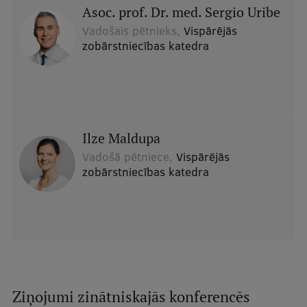
Pētniecības datu pārvaldība
Asoc. prof. Dr. med. Sergio Uribe
Vadošais pētnieks,
Vispārējās
RSU zinātnes portāls
zobārstniecības katedra
Zinātnes ietekme
Pētniecības platformas
Doktorantūras skola
Ilze Maldupa
Pētniecības pakalpojumi
Vadošā pētniece,
Vispārējās
Pētniecības projekti
zobārstniecības katedra
Zinātnieku brokastis
Vertikāli integrētie projekti
Zinātniskās konferences
Inovāciju centrs
Ziņojumi zinātniskajās konferencēs