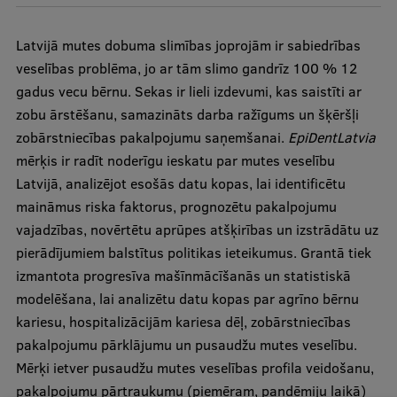
Ģerbonis
Latvijā mutes dobuma slimības joprojām ir sabiedrības
Projekti
veselības problēma, jo ar tām slimo gandrīz 100 % 12
gadus vecu bērnu. Sekas ir lieli izdevumi, kas saistīti ar
Reitingi
zobu ārstēšanu, samazināts darba ražīgums un šķēršļi
Virtuālā tūre
zobārstniecības pakalpojumu saņemšanai.
EpiDentLatvia
mērķis ir radīt noderīgu ieskatu par mutes veselību
Ilgtspējīga attīstība
Latvijā, analizējot esošās datu kopas, lai identificētu
Studiju un vides pieejamība
maināmus riska faktorus, prognozētu pakalpojumu
vajadzības, novērtētu aprūpes atšķirības un izstrādātu uz
Dati par 2025. gadu
pierādījumiem balstītus politikas ieteikumus. Grantā tiek
Suvenīri un grāmatas
izmantota progresīva mašīnmācīšanās un statistiskā
modelēšana, lai analizētu datu kopas par agrīno bērnu
kariesu, hospitalizācijām kariesa dēļ, zobārstniecības
Mūžizglītība
pakalpojumu pārklājumu un pusaudžu mutes veselību.
Mērķi ietver pusaudžu mutes veselības profila veidošanu,
pakalpojumu pārtraukumu (piemēram, pandēmiju laikā)