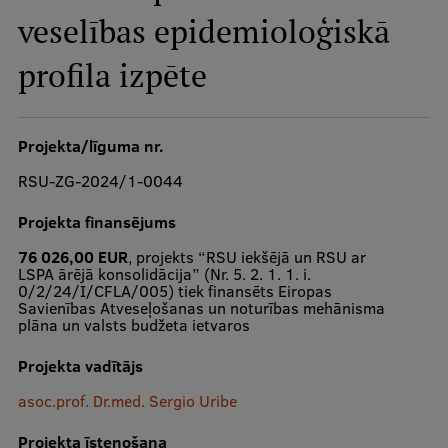
veselības epidemioloģiskā
Studiju iespējas
profila izpēte
Mobile
galvenā
izvēlne
Pamatstudiju programmas
Projekta/līguma nr.
Maģistra studiju programmas
RSU-ZG-2024/1-0044
Doktorantūra
Projekta finansējums
Rezidentūra
76 026,00 EUR
, projekts “RSU iekšējā un RSU ar
LSPA ārējā konsolidācija” (Nr. 5. 2. 1. 1. i.
0/2/24/I/CFLA/005) tiek finansēts Eiropas
Uzņemšana
Savienības Atveseļošanas un noturības mehānisma
plāna un valsts budžeta ietvaros
Praktiska informācija
Projekta vadītājs
asoc.prof. Dr.med. Sergio Uribe
Par RSU
Projekta īstenošana