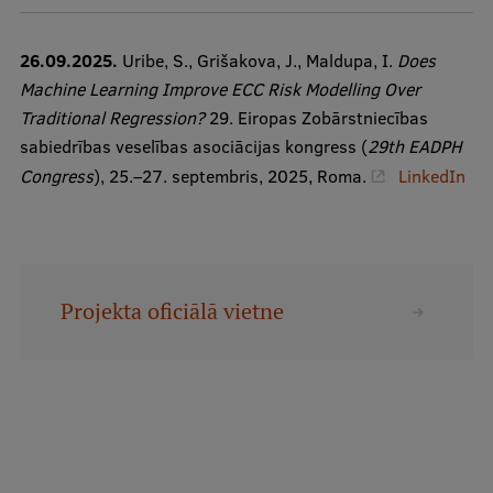
Starptautiskā sadarbība
26.09.2025.
Uribe, S., Grišakova, J., Maldupa, I.
Does
Machine Learning Improve ECC Risk Modelling Over
Traditional Regression?
29. Eiropas Zobārstniecības
Mobilitātes programmas
sabiedrības veselības asociācijas kongress (
29th EADPH
Starptautiskie projekti
Congress
), 25.–27. septembris, 2025, Roma.
LinkedIn
Starptautiskie sadarbības partneri
EURAXESS RSU kontaktpunkts
EATRIS koordinators Latvijā
Projekta oficiālā vietne