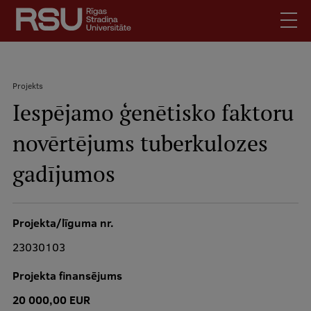
Pārlekt
uz
galveno
saturu
English
.
Projekts
Latviski
Iespējamo ģenētisko faktoru
Meklēt
Atpakaļceļš
Skolēniem
novērtējums tuberkulozes
Studentiem
Mobile
augšējā
gadījumos
Absolventiem
izvēlne
Darbiniekiem
Darba devējiem
Projekta/līguma nr.
Bibliotēka
23030103
Kontakti
Projekta finansējums
Vakances
20 000,00 EUR