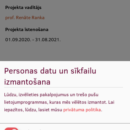
Projekta vadītājs
Studiju iespējas
prof. Renāte Ranka
Mobile
galvenā
Projekta īstenošana
izvēlne
01.09.2020. - 31.08.2021.
Pamatstudiju programmas
Maģistra studiju programmas
Doktorantūra
Mērķis
Personas datu un sīkfailu
Rezidentūra
izmantošana
Projekta mērķis ir noskaidrot reinfekcijas lomu un izpētīt
Uzņemšana
asociētus riska faktorus tuberkulozes recidīvu gadījumos.
Lūdzu, izvēlieties pakalpojumus un trešo pušu
Praktiska informācija
lietojumprogrammas, kuras mēs vēlētos izmantot.
Lai
iepazītos, lūdzu, lasiet mūsu
privātuma politika
.
Par RSU