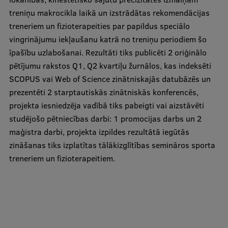
Ētikas un līdztiesības mācības
treniņu makrocikla laikā un izstrādātas rekomendācijas
treneriem un fizioterapeities par papildus speciālo
Atvērtā universitāte
vingrinājumu iekļaušanu katrā no treniņu periodiem šo
Sagatavošanas kursi
īpašību uzlabošanai. Rezultāti tiks publicēti 2 oriģinālo
pētījumu rakstos Q1, Q2 kvartiļu žurnālos, kas indeksēti
Profesionālās pilnveides kursi
SCOPUS vai Web of Science zinātniskajās datubāzēs un
ESF kvalifikācijas celšanas kursi
prezentēti 2 starptautiskās zinātniskās konferencēs,
projekta iesniedzēja vadībā tiks pabeigti vai aizstāvēti
Pedagoģiskās izaugsmes centrs
studējošo pētniecības darbi: 1 promocijas darbs un 2
Kvalifikācijas atbilstības pārbaude
maģistra darbi, projekta izpildes rezultātā iegūtās
zināšanas tiks izplatītas tālākizglītības semināros sporta
treneriem un fizioterapeitiem.
Pētniecība
Zinātniskie institūti un laboratorijas