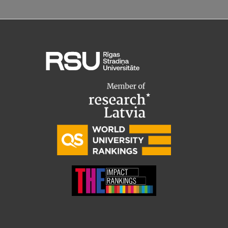
Pētniecības datu pārvaldība
RSU zinātnes portāls
Zinātnes ietekme
Pētniecības platformas
Doktorantūras skola
Pētniecības pakalpojumi
Pētniecības projekti
Zinātnieku brokastis
Vertikāli integrētie projekti
Zinātniskās konferences
Inovāciju centrs