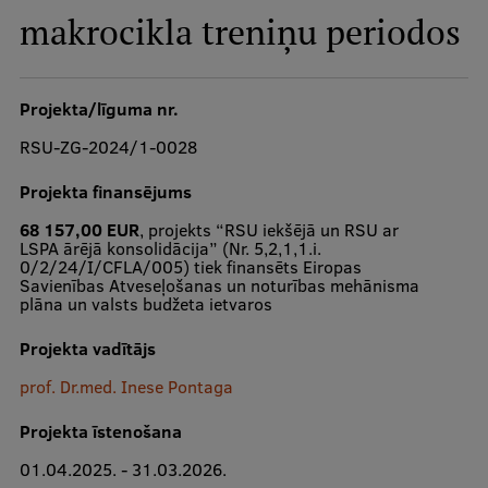
makrocikla treniņu periodos
Studiju iespējas
Mobile
galvenā
Projekta/līguma nr.
izvēlne
RSU-ZG-2024/1-0028
Pamatstudiju programmas
Maģistra studiju programmas
Projekta finansējums
68 157,00 EUR
, projekts “RSU iekšējā un RSU ar
Doktorantūra
LSPA ārējā konsolidācija” (Nr. 5,2,1,1.i.
0/2/24/I/CFLA/005) tiek finansēts Eiropas
Rezidentūra
Savienības Atveseļošanas un noturības mehānisma
plāna un valsts budžeta ietvaros
Uzņemšana
Projekta vadītājs
Praktiska informācija
prof. Dr.med. Inese Pontaga
Projekta īstenošana
Par RSU
01.04.2025. - 31.03.2026.