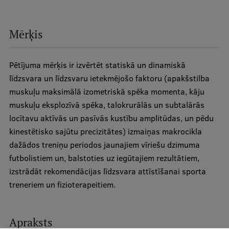
Studentu dzīve
Mērķis
Studiju norises vietas
Fakultātes
Pētījuma mērķis ir izvērtēt statiskā un dinamiskā
līdzsvara un līdzsvaru ietekmējošo faktoru (apakšstilba
Mūsu cilvēki
muskuļu maksimālā izometriskā spēka momenta, kāju
Stratēģija
muskuļu eksplozīvā spēka, talokrurālās un subtalārās
locītavu aktīvās un pasīvās kustību amplitūdas, un pēdu
Struktūra
kinestētisko sajūtu precizitātes) izmaiņas makrocikla
Vēsture un tradīcijas
dažādos treniņu periodos jaunajiem vīriešu dzimuma
futbolistiem un, balstoties uz iegūtajiem rezultātiem,
Identitāte
izstrādāt rekomendācijas līdzsvara attīstīšanai sporta
RSU fonds
treneriem un fizioterapeitiem.
Aula
Apraksts
Muzeji un ekspozīcijas