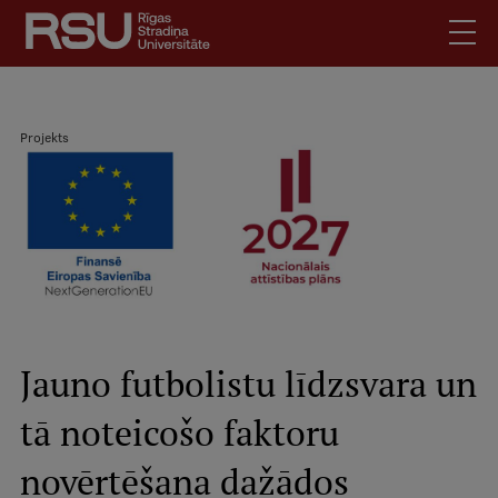
Pārlekt
uz
galveno
saturu
English
.
Projekts
Latviski
Meklēt
Atpakaļceļš
Skolēniem
Studentiem
Mobile
augšējā
Absolventiem
izvēlne
Darbiniekiem
Darba devējiem
Jauno futbolistu līdzsvara un
Bibliotēka
tā noteicošo faktoru
Kontakti
Vakances
novērtēšana dažādos