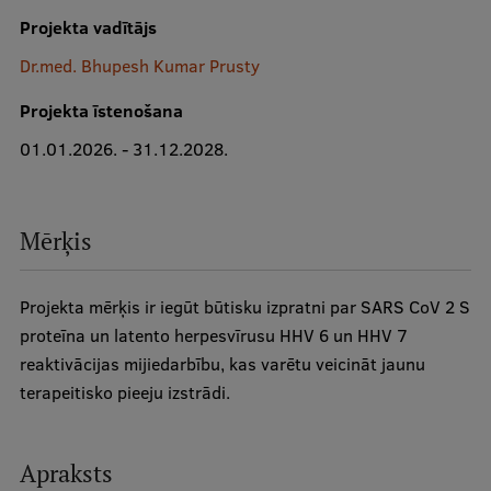
Projekta vadītājs
Studiju iespējas
Dr.med. Bhupesh Kumar Prusty
Mobile
galvenā
Projekta īstenošana
izvēlne
01.01.2026. - 31.12.2028.
Pamatstudiju programmas
Maģistra studiju programmas
Doktorantūra
Mērķis
Rezidentūra
Projekta mērķis ir iegūt būtisku izpratni par SARS CoV 2 S
Uzņemšana
proteīna un latento herpesvīrusu HHV 6 un HHV 7
Praktiska informācija
reaktivācijas mijiedarbību, kas varētu veicināt jaunu
terapeitisko pieeju izstrādi.
Par RSU
Apraksts