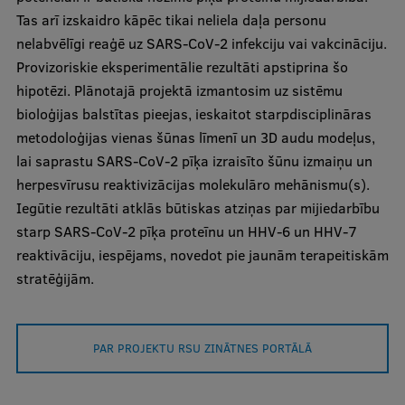
Tas arī izskaidro kāpēc tikai neliela daļa personu
Ģerbonis
nelabvēlīgi reaģē uz SARS-CoV-2 infekciju vai vakcināciju.
Projekti
Provizoriskie eksperimentālie rezultāti apstiprina šo
hipotēzi. Plānotajā projektā izmantosim uz sistēmu
Reitingi
bioloģijas balstītas pieejas, ieskaitot starpdisciplināras
Virtuālā tūre
metodoloģijas vienas šūnas līmenī un 3D audu modeļus,
lai saprastu SARS-CoV-2 pīķa izraisīto šūnu izmaiņu un
Ilgtspējīga attīstība
herpesvīrusu reaktivizācijas molekulāro mehānismu(s).
Studiju un vides pieejamība
Iegūtie rezultāti atklās būtiskas atziņas par mijiedarbību
starp SARS-CoV-2 pīķa proteīnu un HHV-6 un HHV-7
Dati par 2025. gadu
reaktivāciju, iespējams, novedot pie jaunām terapeitiskām
Suvenīri un grāmatas
stratēģijām.
Mūžizglītība
PAR PROJEKTU RSU ZINĀTNES PORTĀLĀ