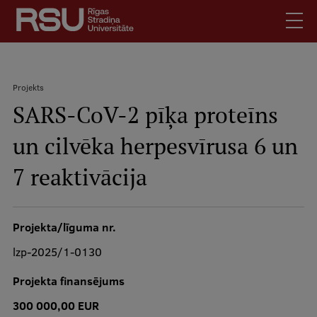
Pārlekt
uz
galveno
saturu
English
.
Projekts
Latviski
SARS-CoV-2 pīķa proteīns
Meklēt
Atpakaļceļš
Skolēniem
un cilvēka herpesvīrusa 6 un
Studentiem
Mobile
augšējā
7 reaktivācija
Absolventiem
izvēlne
Darbiniekiem
Darba devējiem
Projekta/līguma nr.
Bibliotēka
lzp-2025/1-0130
Kontakti
Projekta finansējums
Vakances
300 000,00 EUR