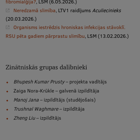
fibromialģija?
, LSM (6.05.2026.)
Starptautiskā sadarbība
Neredzamā slimība
, LTV1 raidījums
Aculiecinieks
(20.03.2026.)
Organisms iestrēdzis hroniskas infekcijas stāvoklī.
RSU pēta gadiem pārprastu slimību
, LSM (13.02.2026.)
Mobilitātes programmas
Starptautiskie projekti
Starptautiskie sadarbības partneri
Zinātniskās grupas dalībnieki
EURAXESS RSU kontaktpunkts
Bhupesh Kumar Prusty
– projekta vadītājs
EATRIS koordinators Latvijā
Zaiga Nora-Krūkle – galvenā izpildītāja
Manoj Jana
– izpildītājs (studējošais)
Trushnal Waghmare
– izpildītāja
Zheng Liu
– izpildītājs