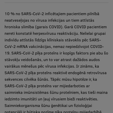
Studentu dzīve
10 % no SARS-CoV-2 inficētajiem pacientiem pilnībā
neatveseļojas no vīrusa infekcijas un tiem attīstās
Studiju norises vietas
hroniska slimība (garais COVID). Garā COVID pacientiem
Fakultātes
nereti konstatē herpesvīrusu reaktivāciju. Nelielai grupai
indivīdu attīstās līdzīgs klīniskais stāvoklis pēc SARS-
Mūsu cilvēki
CoV-2 mRNA vakcinācijas, nemaz nepiedzīvojot COVID-
Stratēģija
19. SARS-CoV-2 pīķa proteīns ir kopīgs faktors pie abu šo
stāvokļu veidošanās, un to var atrast dažādos audos
Struktūra
vairākus mēnešus pēc vīrusa infekcijas. Ir zināms, ka
Vēsture un tradīcijas
SARS-CoV-2 pīķa proteīns reaktivē endogēnā retrovīrusa
sekvences cilvēka šūnās. Tāpēc mūsu hipotēze ir, ka
Identitāte
SARS-CoV-2 pīķa proteīns var mijiedarboties ar
RSU fonds
saimnieka imūnsistēmas šūnu proteīniem, kas tieši maina
iedzimto imunitāti un ļauj vīrusiem bieži reaktivēties.
Aula
Saimniekorganisma šūnu ģenētikai un fizioloģijai
Muzeji un ekspozīcijas
potenciāli ir būtiska nozīme pīķa proteīnu mijiedarbībā.