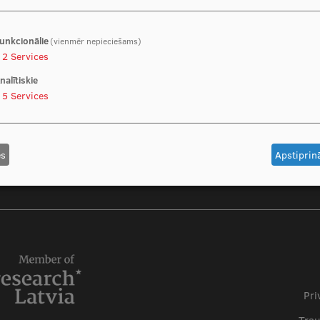
unkcionālie
(vienmēr nepieciešams)
2
Services
nalītiskie
5
Services
es
Apstiprinā
Foo
Pri