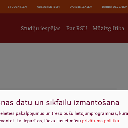
JĀ
STUDENTIEM
ABSOLVENTIEM
DARBINIEKIEM
DARBA DEVĒJIEM
NE
Studiju iespējas
Par RSU
Mūžizglītība
nas datu un sīkfailu izmantošana
vēlieties pakalpojumus un trešo pušu lietojumprogrammas, kur
zmantot.
Lai iepazītos, lūdzu, lasiet mūsu
privātuma politika
.