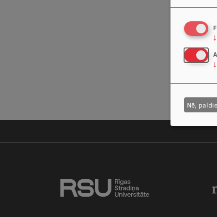
F
↓
A
↓
Nē, paldi