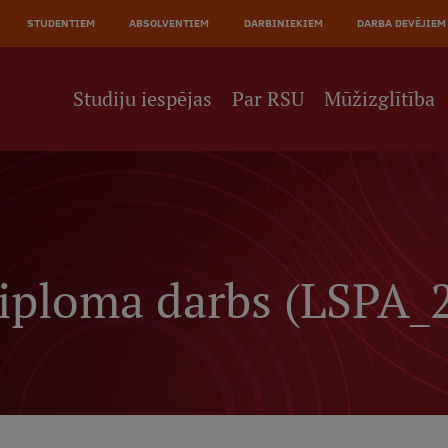
JĀ
STUDENTIEM
ABSOLVENTIEM
DARBINIEKIEM
DARBA DEVĒJIEM
NE
Studiju iespējas
Par RSU
Mūžizglītība
diploma darbs (LSPA_