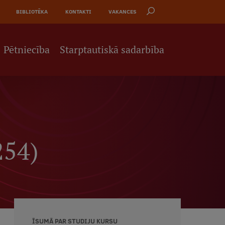
BIBLIOTĒKA
KONTAKTI
VAKANCES
Pētniecība
Starptautiskā sadarbība
254)
ĪSUMĀ PAR STUDIJU KURSU