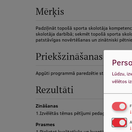
Mērķis
Padziļināt topošā sporta skolotāja kompetence
skolotāja darbībā; sekmēt topošā sporta skolot
patstāvīgas novērtēšanas un zinātniski pētni
Priekšzināšanas
Perso
Apgūti programmā paredzētie studiju kursi.
Lūdzu, iz
vēlētos i
Rezultāti
Zināšanas
F
↓
1.Izvēlētās tēmas pētījumi pedagoģijā, sporta 
A
Prasmes
↓
1.Pielietot kvalitatīvās un kvantitatīvās pētn