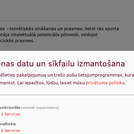
s – teorētiskās zināšanas un prasmes, lietot tās sporta
āja intelektuālā potenciāla pilnveidi, veidojot
eciskās prasmes.
nas datu un sīkfailu izmantošana
vēlieties pakalpojumus un trešo pušu lietojumprogrammas, kur
zmantot.
Lai iepazītos, lūdzu, lasiet mūsu
privātuma politika
.
unkcionālie
(vienmēr nepieciešams)
2
Services
un veselības izglītības jomā.
nalītiskie
5
Services
iecības metodes izvēlētajā tēmā.