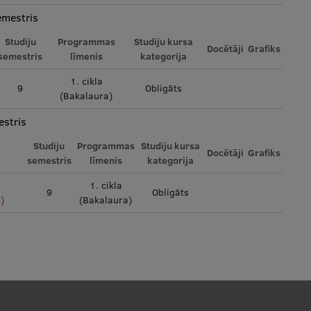
emestris
Studiju
Programmas
Studiju kursa
Docētāji
Grafiks
semestris
līmenis
kategorija
1. cikla
9
Obligāts
(Bakalaura)
stris
Studiju
Programmas
Studiju kursa
Docētāji
Grafiks
semestris
līmenis
kategorija
1. cikla
9
Obligāts
)
(Bakalaura)