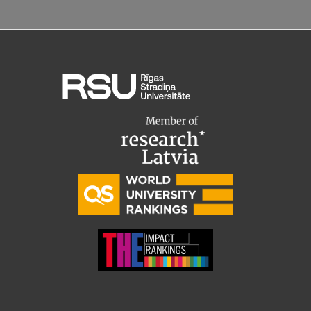
Ģerbonis
Projekti
Reitingi
Virtuālā tūre
Ilgtspējīga attīstība
Studiju un vides pieejamība
Dati par 2025. gadu
Suvenīri un grāmatas
Mūžizglītība