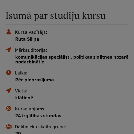
Mobile
Īsumā par studiju kursu
galvenā
Studiju iespējas
izvēlne
Kursa vadītājs:
Ruta Siliņa
Pamatstudiju programmas
Mērķauditorija:
Maģistra studiju programmas
komunikācijas speciālisti, politikas zinātnes nozarē
nodarbinātie
Doktorantūra
Laiks:
Rezidentūra
Pēc pieprasījuma
Uzņemšana
Vieta:
klātienē
Praktiska informācija
Kursa apjoms:
24 izglītības stundas
Par RSU
Dalībnieku skaits grupā:
20