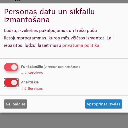
Personas datu un sīkfailu
Studentu dzīve
izmantošana
Mērķis
Studiju norises vietas
Lūdzu, izvēlieties pakalpojumus un trešo pušu
Fakultātes
Izkopt prasmes mijiedarbībā ar medijiem un spējas
lietojumprogrammas, kuras mēs vēlētos izmantot.
Lai
praktiski pielietot mediju darbības pamatprincipus un
iepazītos, lūdzu, lasiet mūsu
privātuma politika
.
Mūsu cilvēki
saskarsmes veidus atšķirīgās mediju platformās.
Stratēģija
Filmēšana mediju treniņa vajadzībām
Funkcionālie
(vienmēr nepieciešams)
Struktūra
↓
2
Services
notiek grupās pa 6–7 cilvēki vienā reizē.
Vēsture un tradīcijas
Analītiskie
↓
5
Services
Identitāte
RSU fonds
Nē, paldies
Apstiprināt izvēles
Aula
Muzeji un ekspozīcijas