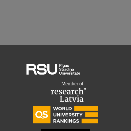
Pētniecības datu pārvaldība
RSU zinātnes portāls
Zinātnes ietekme
Pētniecības platformas
Doktorantūras skola
Pētniecības pakalpojumi
Pētniecības projekti
Zinātnieku brokastis
Vertikāli integrētie projekti
Zinātniskās konferences
Inovāciju centrs