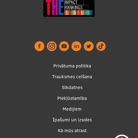
Starptautiskā sadarbība
Mobilitātes programmas
Starptautiskie projekti
Starptautiskie sadarbības partneri
Footer
Privātuma politika
EURAXESS RSU kontaktpunkts
menu
Trauksmes celšana
EATRIS koordinators Latvijā
Sīkdatnes
Piekļūstamība
Apakšējā
Medijiem
izvēlne2
Īpašumi un izsoles
Kā mūs atrast