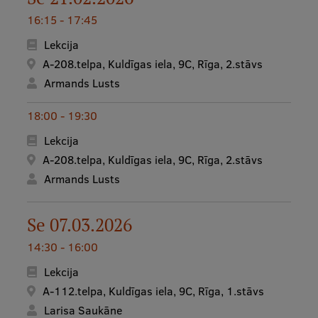
Mobile
16:15 - 17:45
galvenā
Studiju iespējas
Lekcija
izvēlne
A-208.telpa, Kuldīgas iela, 9C, Rīga, 2.stāvs
Armands Lusts
Pamatstudiju programmas
18:00 - 19:30
Maģistra studiju programmas
Lekcija
Doktorantūra
A-208.telpa, Kuldīgas iela, 9C, Rīga, 2.stāvs
Rezidentūra
Armands Lusts
Uzņemšana
Se 07.03.2026
Praktiska informācija
14:30 - 16:00
Lekcija
Par RSU
A-112.telpa, Kuldīgas iela, 9C, Rīga, 1.stāvs
Larisa Saukāne