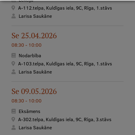
Ētikas un līdztiesības mācības
A-112.telpa, Kuldīgas iela, 9C, Rīga, 1.stāvs
Larisa Saukāne
Atvērtā universitāte
Sagatavošanas kursi
Se 25.04.2026
Profesionālās pilnveides kursi
08:30 - 10:00
ESF kvalifikācijas celšanas kursi
Nodarbība
A-103.telpa, Kuldīgas iela, 9C, Rīga, 1.stāvs
Pedagoģiskās izaugsmes centrs
Larisa Saukāne
Kvalifikācijas atbilstības pārbaude
Se 09.05.2026
Pētniecība
08:30 - 10:00
Eksāmens
A-302.telpa, Kuldīgas iela, 9C, Rīga, 3.stāvs
Zinātniskie institūti un laboratorijas
Larisa Saukāne