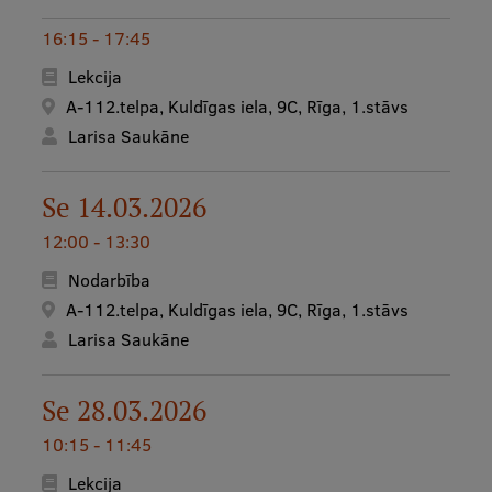
16:15 - 17:45
Studentu dzīve
Lekcija
Studiju norises vietas
A-112.telpa, Kuldīgas iela, 9C, Rīga, 1.stāvs
Larisa Saukāne
Fakultātes
Mūsu cilvēki
Se 14.03.2026
Stratēģija
12:00 - 13:30
Struktūra
Nodarbība
Vēsture un tradīcijas
A-112.telpa, Kuldīgas iela, 9C, Rīga, 1.stāvs
Larisa Saukāne
Identitāte
RSU fonds
Se 28.03.2026
Aula
10:15 - 11:45
Muzeji un ekspozīcijas
Lekcija