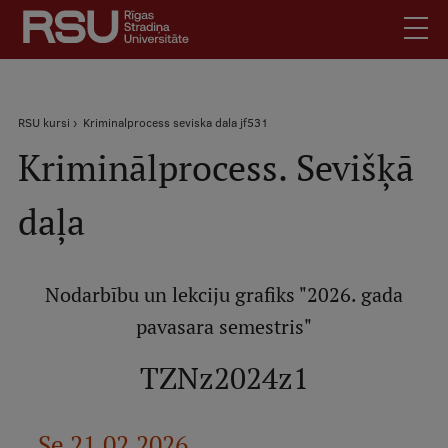
Pārlekt
uz
galveno
saturu
English
.
Atpakaļceļš
RSU kursi
Kriminalprocess seviska dala jf531
Latviski
Kriminālprocess. Sevišķā
Mobile
Meklēt
Skolēniem
augšējā
daļa
Studentiem
izvēlne
Absolventiem
Darbiniekiem
Nodarbību un lekciju grafiks "2026. gada
Darba devējiem
pavasara semestris"
Bibliotēka
TZNz2024z1
Kontakti
Vakances
Se 21.02.2026