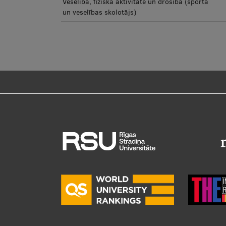
Veselība, fiziskā aktivitāte un drošība (sporta
un veselības skolotājs)