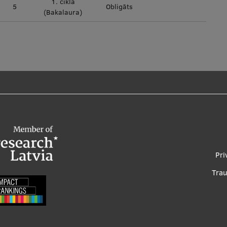
1. cikla
5
Obligāts
(Bakalaura)
Foo
Pri
me
Tra