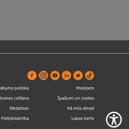
ter
Apakšējā
vātuma politika
Medijiem
nu
izvēlne2
uksmes celšana
Īpašumi un izsoles
Sīkdatnes
Kā mūs atrast
Piekļūstamība
Lapas karte