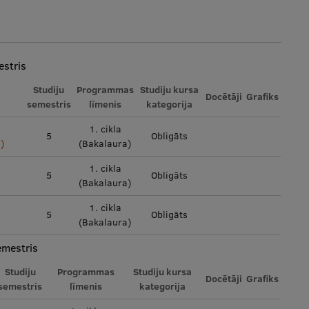
stris
Studiju
Programmas
Studiju kursa
Docētāji
Grafiks
semestris
līmenis
kategorija
1. cikla
5
Obligāts
)
(Bakalaura)
1. cikla
5
Obligāts
(Bakalaura)
1. cikla
5
Obligāts
(Bakalaura)
emestris
Studiju
Programmas
Studiju kursa
Docētāji
Grafiks
semestris
līmenis
kategorija