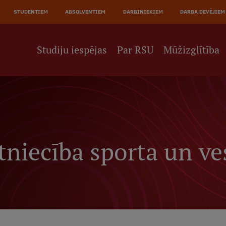
JĀ
STUDENTIEM
ABSOLVENTIEM
DARBINIEKIEM
DARBA DEVĒJIEM
NE
Studiju iespējas
Par RSU
Mūžizglītība
tniecība sporta un ves