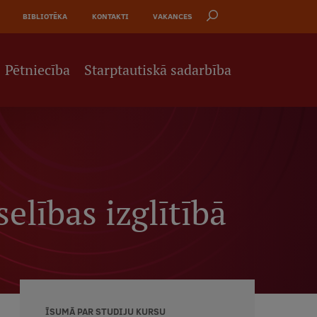
BIBLIOTĒKA
KONTAKTI
VAKANCES
Pētniecība
Starptautiskā sadarbība
elības izglītībā
ĪSUMĀ PAR STUDIJU KURSU