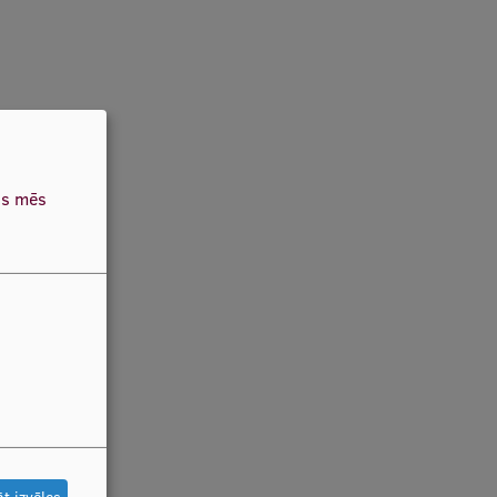
as mēs
t izvēles