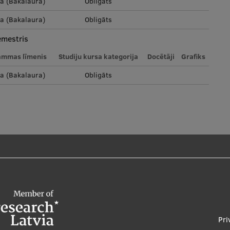
la (Bakalaura)
Obligāts
la (Bakalaura)
Obligāts
emestris
ammas līmenis
Studiju kursa kategorija
Docētāji
Grafiks
la (Bakalaura)
Obligāts
Foo
Pri