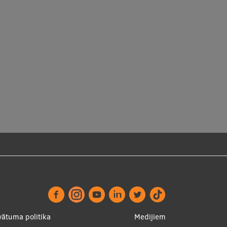
ter
Apakšējā
vātuma politika
Medijiem