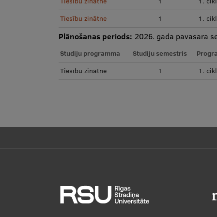
Tiesību zinātne
1
1. cik
Tiesību zinātne
1
1. cik
Plānošanas periods:
2026. gada pavasara s
Studiju programma
Studiju semestris
Progr
Tiesību zinātne
1
1. cik