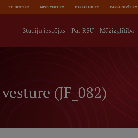
JĀ
STUDENTIEM
ABSOLVENTIEM
DARBINIEKIEM
DARBA DEVĒJIEM
NE
Studiju iespējas
Par RSU
Mūžizglītība
 vēsture (JF_082)