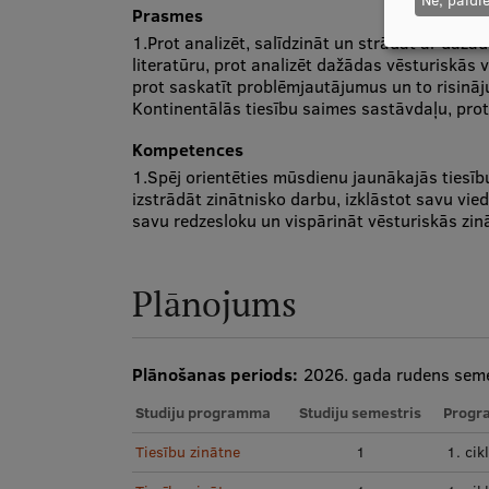
Prasmes
1.Prot analizēt, salīdzināt un strādāt ar dažād
literatūru, prot analizēt dažādas vēsturiskās v
prot saskatīt problēmjautājumus un to risināj
Kontinentālās tiesību saimes sastāvdaļu, prot
Kompetences
1.Spēj orientēties mūsdienu jaunākajās tiesīb
izstrādāt zinātnisko darbu, izklāstot savu vied
savu redzesloku un vispārināt vēsturiskās zin
Plānojums
Plānošanas periods:
2026. gada rudens seme
Studiju programma
Studiju semestris
Progr
Tiesību zinātne
1
1. cik