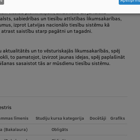
iem tiesību pieminekļiem, zinātnisko un juridisko
alsts, sabiedrības un tiesību attīstības likumsakarības,
umus, izprot Latvijas nacionālo tiesību sistēmu kā
 atrast saistību starp pagātni un tagadni.
u aktualitātēs un to vēsturiskajās likumsakarībās, spēj
okli, to pamatojot, izvirzot jaunas idejas, spēj paplašināt
āšanas sasaistot tās ar mūsdienu tiesību sistēmu.
stris
ammas līmenis
Studiju kursa kategorija
Docētāji
Grafiks
la (Bakalaura)
Obligāts