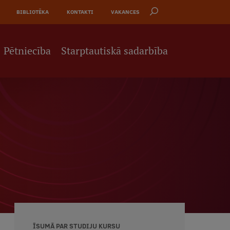
BIBLIOTĒKA
KONTAKTI
VAKANCES
Pētniecība
Starptautiskā sadarbība
ĪSUMĀ PAR STUDIJU KURSU