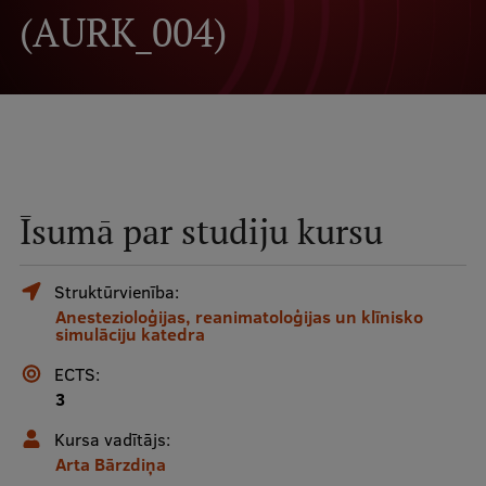
(AURK_004)
Mobile
galvenā
Studiju iespējas
izvēlne
Pamatstudiju programmas
Maģistra studiju programmas
Īsumā par studiju kursu
Doktorantūra
Rezidentūra
Struktūrvienība:
Uzņemšana
Anestezioloģijas, reanimatoloģijas un klīnisko
simulāciju katedra
Praktiska informācija
ECTS:
3
Kursa vadītājs:
Par RSU
Arta Bārzdiņa