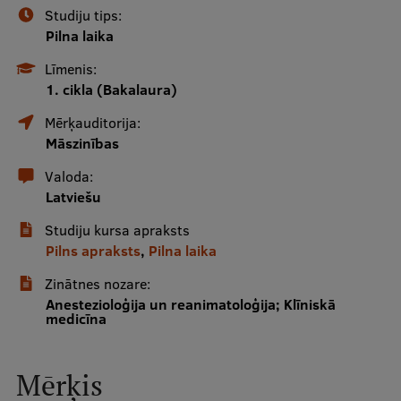
Studiju tips:
Pilna laika
Studentu dzīve
Līmenis:
Studiju norises vietas
1. cikla (Bakalaura)
Fakultātes
Mērķauditorija:
Māszinības
Mūsu cilvēki
Valoda:
Stratēģija
Latviešu
Struktūra
Studiju kursa apraksts
Pilns apraksts
,
Pilna laika
Vēsture un tradīcijas
Zinātnes nozare:
Identitāte
Anestezioloģija un reanimatoloģija; Klīniskā
medicīna
RSU fonds
Aula
Mērķis
Muzeji un ekspozīcijas