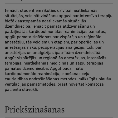
Ģerbonis
Iemācīt studentiem rīkoties dzīvībai neatliekamās
situācijās, veicināt zināšanu apguvi par intensīvo terapiju
Projekti
biežāk sastopamās neatliekamās situācijās
dzemdniecībā, iemācīt pamata atdzīvināšanu un
Reitingi
padziļinātās kardiopulmonālās reanimācijas pamatus;
apgūt pamata zināšanas par vispārējo un reģionālo
Virtuālā tūre
anestēziju, tās veidiem un etapiem, par operācijas un
anestēzijas risku, pēcoperācijas analgēziju, t.sk. par
Ilgtspējīga attīstība
anestēzijas un analgēzijas īpatnībām dzemdniecībā.
Apgūt vispārējās un reģionālās anestēzijas, intensīvās
Studiju un vides pieejamība
terapijas, neatliekamās medicīnas un sāpju terapijas
pamatus dzemdniecībā. Apgūt padziļināto
Dati par 2025. gadu
kardiopulmonālo reanimāciju, elpošanas ceļu
caurlaidības nodrošināšanas metodes, mākslīgās plaušu
Suvenīri un grāmatas
ventilācijas pamatmetodes, prast novērtēt komatoza
pacienta stāvokli.
Mūžizglītība
Priekšzināšanas