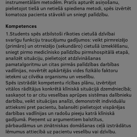
instrumentālām metodēm. Pratīs apturēt asiņošanu,
pielietojot tiešā un netiešā spiediena metodi, spēs izvērtēt
Starptautiskā sadarbība
komatoza pacienta stāvokli un sniegt palīdzību.
Kompetences
1.Students spēs atbilstoši rīkoties cietušā dzīvībai
Mobilitātes programmas
svarīgu funkciju traucējumu gadījumos: veikt pirmreizējo
(primāro) un otrreizējo (sekundāro) cietušā izmeklēšanu,
Starptautiskie projekti
sniegt pirmo medicīnisko palīdzību pirmshospitālā etapā,
analizēt situāciju, pielietojot atdzīvināšanas
Starptautiskie sadarbības partneri
pamatalgoritmu un citas pirmās palīdzības darbības
vadlīnijas, novērtēt apkārtējās vides fizikālo faktoru
EURAXESS RSU kontaktpunkts
ietekmi uz cilvēka organismu un veselību.
Spēs izstrādāt kompetentu rīcības plānu, izvērtējot
EATRIS koordinators Latvijā
vitālos rādītājus konkrētā klīniskā situācijā dzemdniecībā;
saskaņot to ar citu veselības aprūpes sistēmas dalībnieku
darbību, veikt situācijas analīzi, demonstrēt individuālu
attieksmi pret pacientu, balansēti pielietojot vispārējas
darbības vadlīnijas un radošu pieeju katrā klīniskā
gadījumā. Pieņemt uz argumentiem balstītus,
pārbaudāmus un zinātniskas domāšanas ceļā izstrādātus
lēmumus attiecībā uz pacientu veselību vai dzīvību.