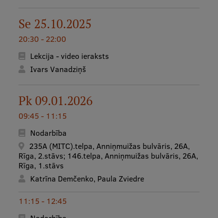
Ģerbonis
Se 25.10.2025
Projekti
20:30 - 22:00
Reitingi
Lekcija - video ieraksts
Ivars Vanadziņš
Virtuālā tūre
Ilgtspējīga attīstība
Pk 09.01.2026
Studiju un vides pieejamība
09:45 - 11:15
Dati par 2025. gadu
Nodarbība
235A (MITC).telpa, Anniņmuižas bulvāris, 26A,
Suvenīri un grāmatas
Rīga, 2.stāvs; 146.telpa, Anniņmuižas bulvāris, 26A,
Rīga, 1.stāvs
Katrīna Demčenko, Paula Zviedre
Mūžizglītība
11:15 - 12:45