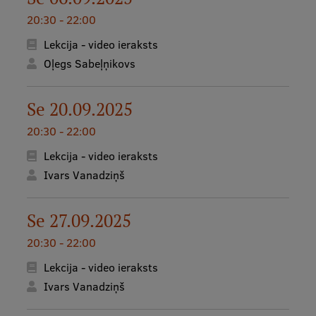
Mobile
20:30 - 22:00
galvenā
Studiju iespējas
Lekcija - video ieraksts
izvēlne
Oļegs Sabeļņikovs
Pamatstudiju programmas
Se 20.09.2025
Maģistra studiju programmas
20:30 - 22:00
Doktorantūra
Lekcija - video ieraksts
Ivars Vanadziņš
Rezidentūra
Uzņemšana
Se 27.09.2025
Praktiska informācija
20:30 - 22:00
Lekcija - video ieraksts
Ivars Vanadziņš
Par RSU