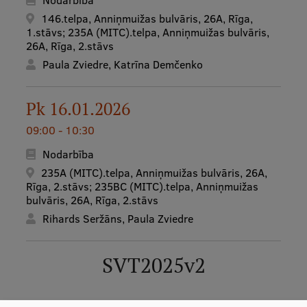
Nodarbība
Ētikas un līdztiesības mācības
146.telpa, Anniņmuižas bulvāris, 26A, Rīga,
1.stāvs; 235A (MITC).telpa, Anniņmuižas bulvāris,
Atvērtā universitāte
26A, Rīga, 2.stāvs
Paula Zviedre, Katrīna Demčenko
Sagatavošanas kursi
Profesionālās pilnveides kursi
Pk 16.01.2026
ESF kvalifikācijas celšanas kursi
09:00 - 10:30
Pedagoģiskās izaugsmes centrs
Nodarbība
Kvalifikācijas atbilstības pārbaude
235A (MITC).telpa, Anniņmuižas bulvāris, 26A,
Rīga, 2.stāvs; 235BC (MITC).telpa, Anniņmuižas
bulvāris, 26A, Rīga, 2.stāvs
Rihards Seržāns, Paula Zviedre
Pētniecība
SVT2025v2
Zinātniskie institūti un laboratorijas