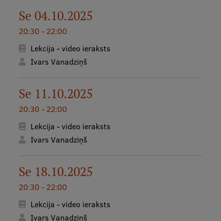
Se 04.10.2025
Starptautiskā sadarbība
20:30 - 22:00
Lekcija - video ieraksts
Mobilitātes programmas
Ivars Vanadziņš
Starptautiskie projekti
Se 11.10.2025
Starptautiskie sadarbības partneri
20:30 - 22:00
EURAXESS RSU kontaktpunkts
Lekcija - video ieraksts
EATRIS koordinators Latvijā
Ivars Vanadziņš
Se 18.10.2025
20:30 - 22:00
Lekcija - video ieraksts
Ivars Vanadziņš