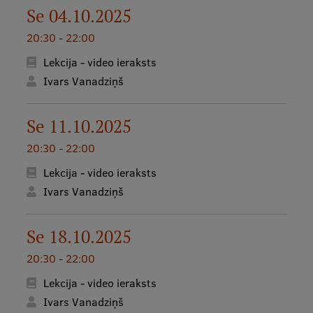
Se 04.10.2025
Studentu dzīve
20:30 - 22:00
Studiju norises vietas
Lekcija - video ieraksts
Ivars Vanadziņš
Fakultātes
Mūsu cilvēki
Se 11.10.2025
Stratēģija
20:30 - 22:00
Struktūra
Lekcija - video ieraksts
Ivars Vanadziņš
Vēsture un tradīcijas
Identitāte
Se 18.10.2025
RSU fonds
20:30 - 22:00
Aula
Lekcija - video ieraksts
Ivars Vanadziņš
Muzeji un ekspozīcijas