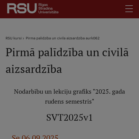
Pārlekt
uz
galveno
saturu
English
.
Atpakaļceļš
RSU kursi
Pirma palidziba un civila aizsardziba aurk062
Latviski
Pirmā palīdzība un civilā
Mobile
Meklēt
Skolēniem
augšējā
aizsardzība
Studentiem
izvēlne
Absolventiem
Darbiniekiem
Nodarbību un lekciju grafiks "2025. gada
Darba devējiem
rudens semestris"
Bibliotēka
SVT2025v1
Kontakti
Vakances
Se 06.09.2025