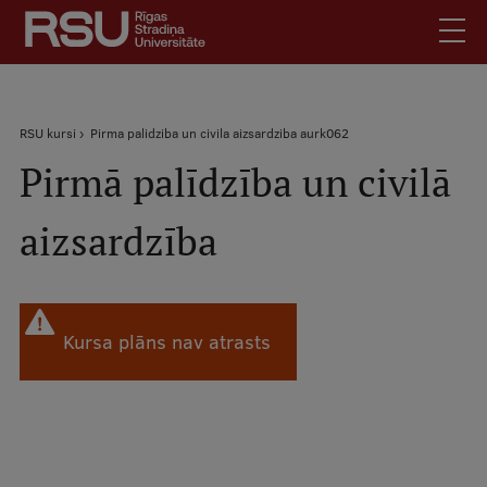
Pārlekt
uz
galveno
saturu
English
.
Atpakaļceļš
RSU kursi
Pirma palidziba un civila aizsardziba aurk062
Latviski
Pirmā palīdzība un civilā
Mobile
Meklēt
Skolēniem
augšējā
aizsardzība
Studentiem
izvēlne
Absolventiem
Darbiniekiem
Darba devējiem
Kursa plāns nav atrasts
Bibliotēka
Kontakti
Vakances