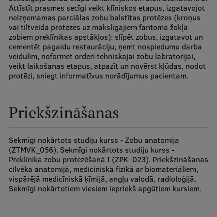
Attīstīt prasmes secīgi veikt klīniskos etapus, izgatavojot
Ģerbonis
neizņemamas parciālas zobu balstītas protēzes (kroņus
vai tiltveida protēzes uz mākslīgajiem fantoma žokļa
Projekti
zobiem preklīnikas apstākļos): slīpēt zobus, izgatavot un
cementēt pagaidu restaurāciju, ņemt nospiedumu darba
Reitingi
veidulim, noformēt orderi tehniskajai zobu labratorijai,
veikt laikošanas etapus, atpazīt un novērst kļūdas, nodot
Virtuālā tūre
protēzi, sniegt informatīvus norādījumus pacientam.
Ilgtspējīga attīstība
Priekšzināšanas
Studiju un vides pieejamība
Dati par 2025. gadu
Sekmīgi nokārtots studiju kurss - Zobu anatomija
Suvenīri un grāmatas
(ZTMVK_056). Sekmīgi nokārtots studiju kurss -
Preklīnika zobu protezēšanā I (ZPK_023). Priekšzināšanas
cilvēka anatomijā, medicīniskā fizikā ar biomateriāliem,
vispārējā medicīniskā ķīmijā, angļu valodā, radioloģijā.
Mūžizglītība
Sekmīgi nokārtotiem viesiem iepriekš apgūtiem kursiem.