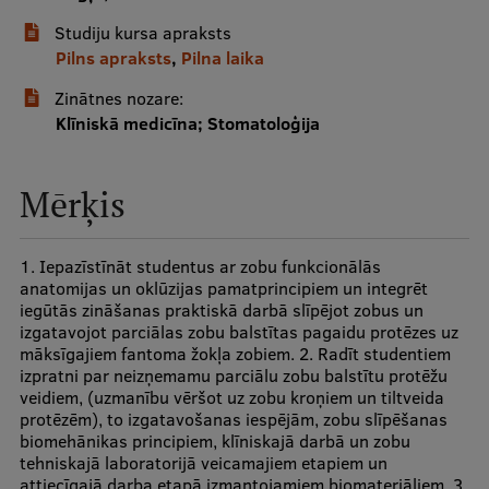
Studiju kursa apraksts
Studentu dzīve
Pilns apraksts
,
Pilna laika
Studiju norises vietas
Zinātnes nozare:
Klīniskā medicīna; Stomatoloģija
Fakultātes
Mūsu cilvēki
Mērķis
Stratēģija
Struktūra
1. Iepazīstīnāt studentus ar zobu funkcionālās
anatomijas un oklūzijas pamatprincipiem un integrēt
Vēsture un tradīcijas
iegūtās zināšanas praktiskā darbā slīpējot zobus un
izgatavojot parciālas zobu balstītas pagaidu protēzes uz
Identitāte
māksīgajiem fantoma žokļa zobiem. 2. Radīt studentiem
izpratni par neizņemamu parciālu zobu balstītu protēžu
RSU fonds
veidiem, (uzmanību vēršot uz zobu kroņiem un tiltveida
protēzēm), to izgatavošanas iespējām, zobu slīpēšanas
Aula
biomehānikas principiem, klīniskajā darbā un zobu
tehniskajā laboratorijā veicamajiem etapiem un
Muzeji un ekspozīcijas
attiecīgajā darba etapā izmantojamiem biomateriāliem. 3.