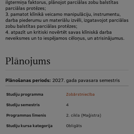
ilgtermiņa faktorus, plānojot parciālas zobu balstītas
parciālas protēzes;
Starptautiskā sadarbība
3. pamatot klīnikā veicamo manipulāciju, instrumentu,
darba piederumu un materiālu izvēli, izgatavojot parciālas
zobu balstītas parciālas protēzes;
4. atpazīt un kritiski novērtēt savas klīniskā darba
Mobilitātes programmas
neveiksmes un to iespējamos cēloņus, un atrisinājumus.
Starptautiskie projekti
Plānojums
Starptautiskie sadarbības partneri
EURAXESS RSU kontaktpunkts
Plānošanas periods:
2027. gada pavasara semestris
EATRIS koordinators Latvijā
Studiju programma
Zobārstniecība
Studiju semestris
4
Programmas līmenis
2. cikla (Maģistra)
Studiju kursa kategorija
Obligāts