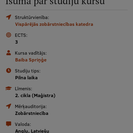
Īsumā par studiju kursu
Mobile
galvenā
Studiju iespējas
Struktūrvienība:
Vispārējās zobārstniecības katedra
izvēlne
ECTS:
Pamatstudiju programmas
3
Maģistra studiju programmas
Kursa vadītājs:
Baiba Spriņģe
Doktorantūra
Studiju tips:
Rezidentūra
Pilna laika
Uzņemšana
Līmenis:
2. cikla (Maģistra)
Praktiska informācija
Mērķauditorija:
Zobārstniecība
Par RSU
Valoda:
Angļu, Latviešu