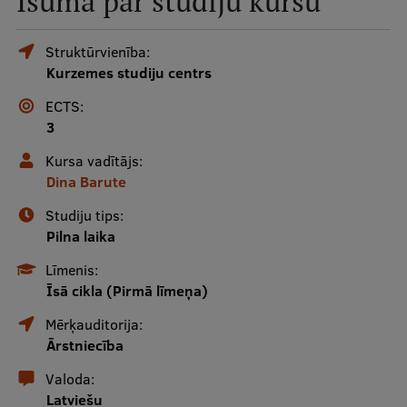
Īsumā par studiju kursu
Mobile
galvenā
Studiju iespējas
Struktūrvienība:
Kurzemes studiju centrs
izvēlne
ECTS:
Pamatstudiju programmas
3
Maģistra studiju programmas
Kursa vadītājs:
Dina Barute
Doktorantūra
Studiju tips:
Rezidentūra
Pilna laika
Uzņemšana
Līmenis:
Īsā cikla (Pirmā līmeņa)
Praktiska informācija
Mērķauditorija:
Ārstniecība
Par RSU
Valoda:
Latviešu