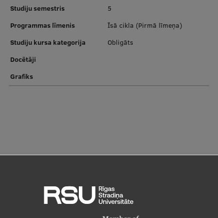
Pētniecības datu pārvaldība
Studiju semestris
5
RSU zinātnes portāls
Programmas līmenis
Īsā cikla (Pirmā līmeņa)
Zinātnes ietekme
Studiju kursa kategorija
Obligāts
Docētāji
Pētniecības platformas
Grafiks
Doktorantūras skola
Pētniecības pakalpojumi
Pētniecības projekti
Zinātnieku brokastis
Vertikāli integrētie projekti
Zinātniskās konferences
Inovāciju centrs