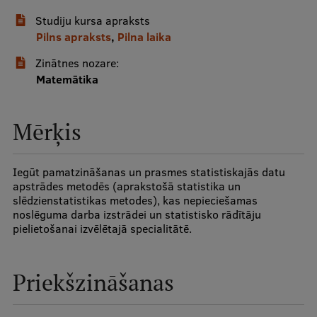
Studiju kursa apraksts
Studentu dzīve
Pilns apraksts
,
Pilna laika
Studiju norises vietas
Zinātnes nozare:
Matemātika
Fakultātes
Mūsu cilvēki
Mērķis
Stratēģija
Struktūra
Iegūt pamatzināšanas un prasmes statistiskajās datu
apstrādes metodēs (aprakstošā statistika un
Vēsture un tradīcijas
slēdzienstatistikas metodes), kas nepieciešamas
noslēguma darba izstrādei un statistisko rādītāju
Identitāte
pielietošanai izvēlētajā specialitātē.
RSU fonds
Priekšzināšanas
Aula
Muzeji un ekspozīcijas