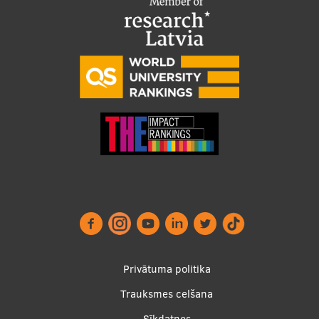
Starptautiskā sadarbība
Mobilitātes programmas
Starptautiskie projekti
Starptautiskie sadarbības partneri
EURAXESS RSU kontaktpunkts
EATRIS koordinators Latvijā
Footer
Privātuma politika
menu
Trauksmes celšana
Sīkdatnes