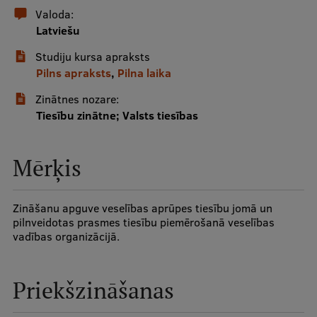
Valoda:
Latviešu
Studentu dzīve
Studiju kursa apraksts
Studiju norises vietas
Pilns apraksts
,
Pilna laika
Fakultātes
Zinātnes nozare:
Tiesību zinātne; Valsts tiesības
Mūsu cilvēki
Stratēģija
Mērķis
Struktūra
Vēsture un tradīcijas
Zināšanu apguve veselības aprūpes tiesību jomā un
pilnveidotas prasmes tiesību piemērošanā veselības
Identitāte
vadības organizācijā.
RSU fonds
Aula
Priekšzināšanas
Muzeji un ekspozīcijas