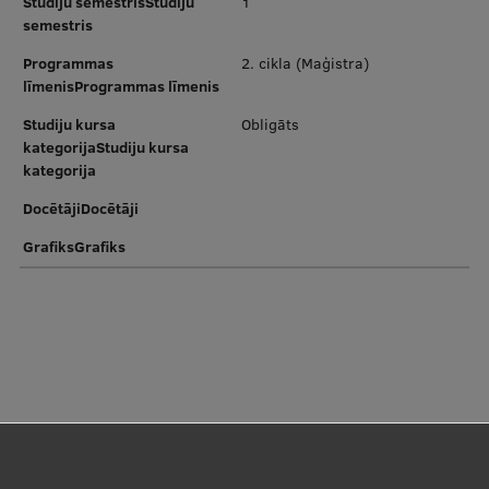
Studiju semestrisStudiju
1
semestris
Starptautiskā sadarbība
Programmas
2. cikla (Maģistra)
līmenisProgrammas līmenis
Studiju kursa
Obligāts
Mobilitātes programmas
kategorijaStudiju kursa
Starptautiskie projekti
kategorija
DocētājiDocētāji
Starptautiskie sadarbības partneri
GrafiksGrafiks
EURAXESS RSU kontaktpunkts
EATRIS koordinators Latvijā