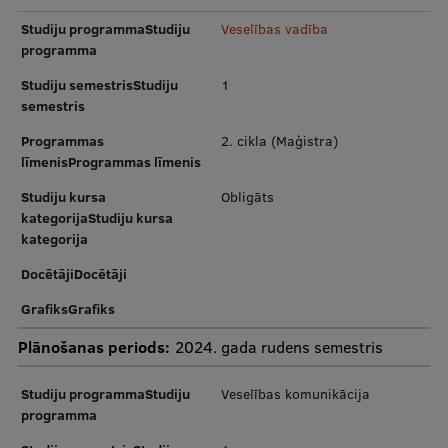
Pētniecības datu pārvaldība
Studiju programmaStudiju
Veselības vadība
RSU zinātnes portāls
programma
Studiju semestrisStudiju
1
Zinātnes ietekme
semestris
Pētniecības platformas
Programmas
2. cikla (Maģistra)
līmenisProgrammas līmenis
Doktorantūras skola
Studiju kursa
Obligāts
Pētniecības pakalpojumi
kategorijaStudiju kursa
kategorija
Pētniecības projekti
DocētājiDocētāji
Zinātnieku brokastis
GrafiksGrafiks
Vertikāli integrētie projekti
Plānošanas periods:
2024. gada rudens semestris
Zinātniskās konferences
Studiju programmaStudiju
Veselības komunikācija
Inovāciju centrs
programma