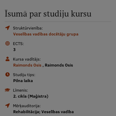
Mobile
Īsumā par studiju kursu
galvenā
Studiju iespējas
izvēlne
Struktūrvienība:
Veselības vadības docētāju grupa
Pamatstudiju programmas
ECTS:
Maģistra studiju programmas
3
Doktorantūra
Kursa vadītājs:
Raimonds Osis
, Raimonds Osis
Rezidentūra
Studiju tips:
Uzņemšana
Pilna laika
Praktiska informācija
Līmenis:
2. cikla (Maģistra)
Mērķauditorija:
Par RSU
Rehabilitācija; Veselības vadība