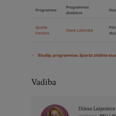
Programmas
Programma
Stud
direktore
Sporta
Piln
Inese Ļubinska
treneris
stud
Studiju programmas
Sporta zinātne
stud
Vadība
Diāna Laipniece
Direktore,
RSU Lat