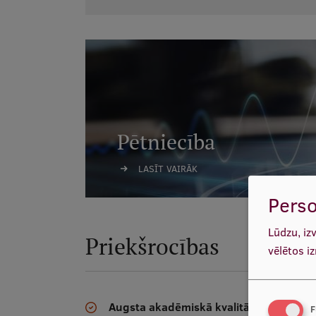
Pētniecība
LASĪT VAIRĀK
Perso
Lūdzu, iz
Priekšrocības
vēlētos i
Augsta akadēmiskā kvalitāte
F