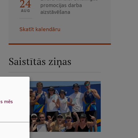
24
promocijas darba
AUG
aizstāvēšana
Skatīt kalendāru
Saistītās ziņas
as mēs