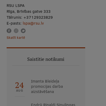
RSU LSPA
Rīga, Brīvības gatve 333
Tālrunis:
+37129323829
E-pasts:
lspa@rsu.lv
Skatīt kartē
Saistītie notikumi
Imanta Bleideļa
24
promocijas darba
AUG
aizstāvēšana
Endrū Rinaldi Sinulingas