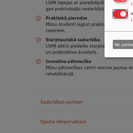
LSPA lepojas ar pieredzējušiem mācībspē
↓
gan praktiskajās nodarbībās.
A
Praktiskā pieredze
↓
Mūsu studenti iegūst praktiskās iemaņas,
centriem,
Starptautiskā sadarbība
Nē, paldi
LSPA aktīvi piedalās starptautiskās apm
un praktizēties ārvalstīs.
Inovatīva pētniecība
Mūsu pētniecības centri veicina jaunus a
rehabilitācijā.
Sadarbības partneri
Sporta infrastruktūra