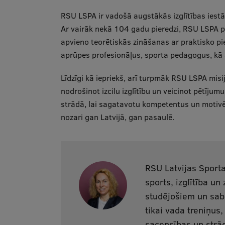
RSU LSPA ir vadošā augstākās izglītības iestāde
Ar vairāk nekā 104 gadu pieredzi, RSU LSPA p
apvieno teorētiskās zināšanas ar praktisko pi
aprūpes profesionāļus, sporta pedagogus, kā a
Līdzīgi kā iepriekš, arī turpmāk RSU LSPA misi
nodrošinot izcilu izglītību un veicinot pētīju
strādā, lai sagatavotu kompetentus un motivēt
nozari gan Latvijā, gan pasaulē.
RSU Latvijas Sporta
sports, izglītība un
studējošiem un sabi
tikai vada treniņus
sacensības un strād