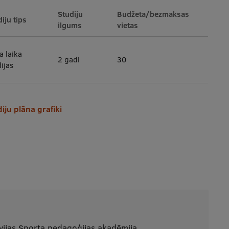
Studiju
Budžeta/bezmaksas
iju tips
ilgums
vietas
a laika
2 gadi
30
ijas
iju plāna grafiki
vijas Sporta pedagoģijas akadēmija