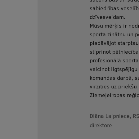
sabiedrības veselī
dzīvesveidam.
Mūsu mērķis ir nodro
sporta zinātņu un p
piedāvājot starptau
stiprinot pētniecīb
profesionālā sporta 
veicinot ilgtspējīg
komandas darbā, sa
virzīties uz priekšu
Ziemeļeiropas reģi
Diāna Laipniece, R
direktore