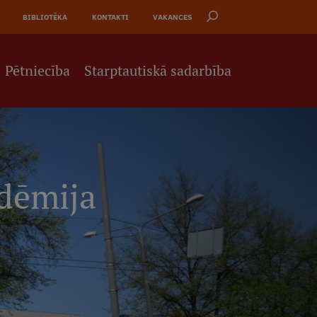
BIBLIOTĒKA
KONTAKTI
VAKANCES
Pētniecība
Starptautiskā sadarbība
adēmija