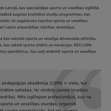
 Latvijā, kas specializējas sporta un veselības izglītībā.
iedāvā augstas kvalitātes studiju programmas, kas
eredzi, lai sagatavotu topošos sporta un veselības
rī valsts aizsardzības mācības skolotājus.
ja būs veicināt sporta un veselīga dzīvesveida attīstību,
mus, kas sekmē sporta zinātni un inovācijas. RSU LSPA
us speciālistus, kas spēj ietekmēt sporta un veselības
 pedagoģijas akadēmija (LSPA) ir vieta, kur
 zinātne satiekas, lai veidotu jaunas iespējas
edrībai. Mēs izglītojam profesionāļus, kuri ne
, sporta un veselības stundas, organizē
ā sporta organizācijās, bet arī stiprina