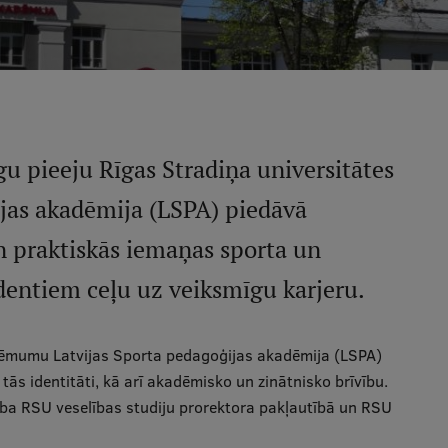
u pieeju Rīgas Stradiņa universitātes
ijas akadēmija (LSPA) piedāvā
un praktiskās iemaņas sporta un
dentiem ceļu uz veiksmīgu karjeru.
s lēmumu Latvijas Sporta pedagoģijas akadēmija (LSPA)
tās identitāti, kā arī akadēmisko un zinātnisko brīvību.
ba RSU veselības studiju prorektora pakļautībā un RSU