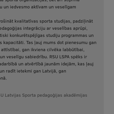
bu un iedvesmo aktīvam un veselīgam
šināt kvalitatīvas sporta studijas, padziļināt
edagoģijas integrāciju ar veselības aprūpi,
tiski konkurētspējīgas studiju programmas un
as kapacitāti. Tas ļauj mums dot pienesumu gan
attīstībai, gan ikviena cilvēka labbūtībai,
u un veselīgu sabiedrību. RSU LSPA spēks ir
darbībā un atvērtībā jaunām idejām, kas ļauj
 un radīt ietekmi gan Latvijā, gan
onā.
SU Latvijas Sporta pedagoģijas akadēmijas