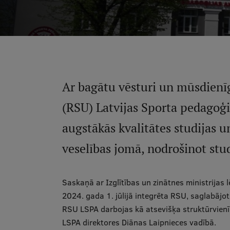
Ar bagātu vēsturi un mūsdienīg
(RSU) Latvijas Sporta pedagoģ
augstākās kvalitātes studijas 
veselības jomā, nodrošinot stu
Saskaņā ar Izglītības un zinātnes ministrija
2024. gada 1. jūlijā integrēta RSU, saglabājot 
RSU LSPA darbojas kā atsevišķa struktūrvienī
LSPA direktores Diānas Laipnieces vadībā.