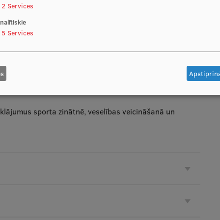
kiem un mūsdienīgām studiju metodēm gan teorētiskajās,
2
Services
nalītiskie
5
Services
 sadarbojoties ar sporta klubiem, skolām un veselības
es
Apstiprinā
aiņas programmās, nodrošinot studentiem iespēju studēt
tklājumus sporta zinātnē, veselības veicināšanā un