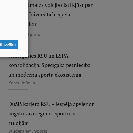
RSU pludmales volejbolisti kļūst par
Eiropas Universitāšu spēļu
čempioniem
Atzinība, Sports
t izvēles
Noslēgusies RSU un LSPA
konsolidācija. Spēcīgāka pētniecība
un moderna sporta ekosistēma
Konsolidācija
Duālā karjera RSU – iespēja apvienot
augstu sasniegumu sportu ar
studijām
Studentiem, Sports