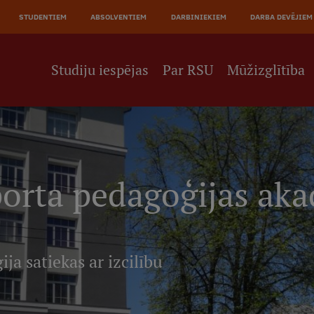
JĀ
STUDENTIEM
ABSOLVENTIEM
DARBINIEKIEM
DARBA DEVĒJIEM
NE
Studiju iespējas
Par RSU
Mūžizglītība
porta pedagoģijas ak
ja satiekas ar izcilību