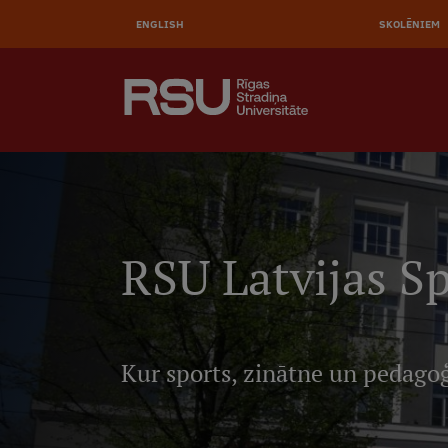
AUGŠĒ
Pārlekt
uz
ENGLISH
SKOLĒNIEM
IZVĒL
galveno
saturu
MEKLĒT
Galvenā
izvēlne
.
RSU Latvijas S
Kur sports, zinātne un pedagoģi