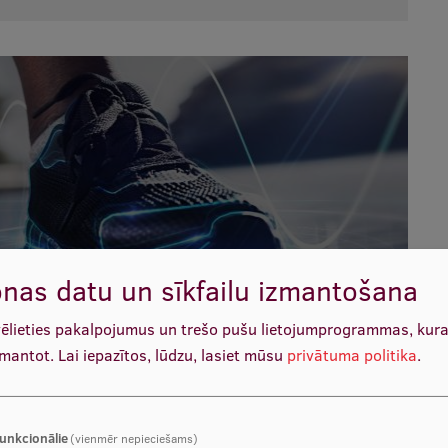
nas datu un sīkfailu izmantošana
vēlieties pakalpojumus un trešo pušu lietojumprogrammas, kur
zmantot.
Lai iepazītos, lūdzu, lasiet mūsu
privātuma politika
.
unkcionālie
(vienmēr nepieciešams)