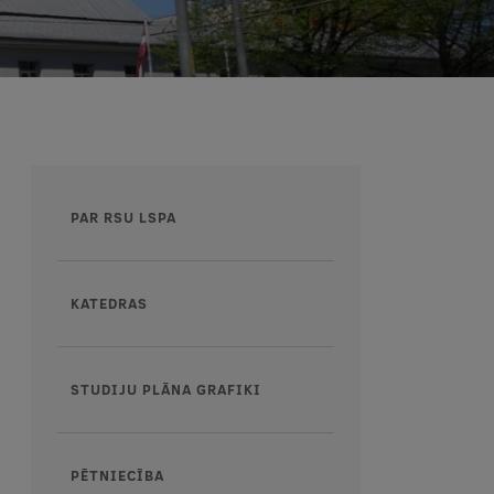
Augšējā
PAR RSU LSPA
izvēlne
KATEDRAS
STUDIJU PLĀNA GRAFIKI
PĒTNIECĪBA