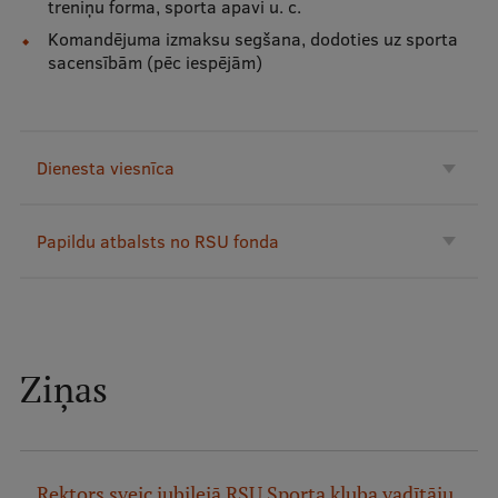
treniņu forma, sporta apavi u. c.
Komandējuma izmaksu segšana, dodoties uz sporta
sacensībām (pēc iespējām)
Dienesta viesnīca
Papildu atbalsts no RSU fonda
Ziņas
Rektors sveic jubilejā RSU Sporta kluba vadītāju