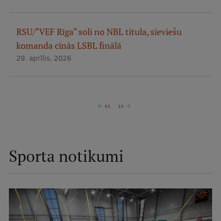
RSU/"VEF Rīga" soli no NBL titula, sieviešu
komanda cīnās LSBL finālā
29. aprīlis, 2026
Pagination
Previous
‹‹
Nākamā
››
page
lapa
Sporta notikumi