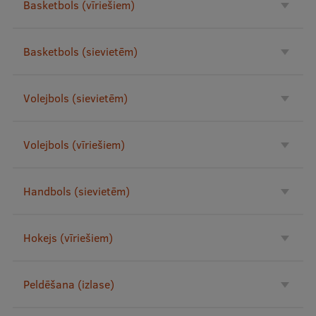
Basketbols (vīriešiem)
Pētniecības datu pārvaldība
RSU zinātnes portāls
Basketbols (sievietēm)
Zinātnes ietekme
Pētniecības platformas
Volejbols (sievietēm)
Doktorantūras skola
Pētniecības pakalpojumi
Volejbols (vīriešiem)
Pētniecības projekti
Handbols (sievietēm)
Zinātnieku brokastis
Vertikāli integrētie projekti
Hokejs (vīriešiem)
Zinātniskās konferences
Inovāciju centrs
Peldēšana (izlase)