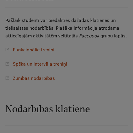
Ētikas un līdztiesības mācības
Atvērtā universitāte
Pašlaik studenti var piedalīties dažādās
klātienes un
tiešsaistes nodarbībās. Plašāka informācija atrodama
Sagatavošanas kursi
attiecīgajām aktivitātēm veltītajās
Facebook
grupu lapās.
Profesionālās pilnveides kursi
Funkcionālie treniņi
ESF kvalifikācijas celšanas kursi
Pedagoģiskās izaugsmes centrs
Spēka un intervāla treniņi
Kvalifikācijas atbilstības pārbaude
Zumbas nodarbības
Pētniecība
Nodarbības klātienē
Zinātniskie institūti un laboratorijas