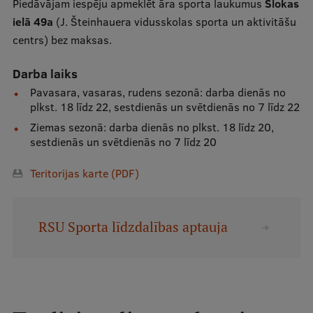
Piedāvājam iespēju apmeklēt āra sporta laukumus
Slokas
ielā 49a
(J. Šteinhauera vidusskolas sporta un aktivitāšu
Studentu dzīve
centrs) bez maksas.
Studiju norises vietas
Darba laiks
Fakultātes
Pavasara, vasaras, rudens sezonā: darba dienās no
plkst. 18 līdz 22, sestdienās un svētdienās no 7 līdz 22
Mūsu cilvēki
Ziemas sezonā: darba dienās no plkst. 18 līdz 20,
sestdienās un svētdienās no 7 līdz 20
Stratēģija
Struktūra
Teritorijas karte (PDF)
Vēsture un tradīcijas
Identitāte
RSU Sporta līdzdalības aptauja
RSU fonds
Aula
Muzeji un ekspozīcijas