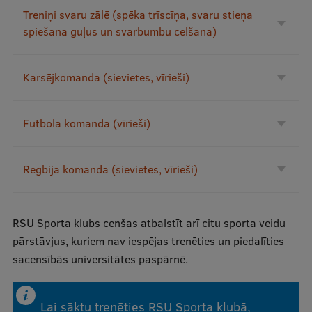
Treniņi svaru zālē (spēka trīscīņa, svaru stieņa
Starptautiskā sadarbība
spiešana guļus un svarbumbu celšana)
Karsējkomanda (sievietes, vīrieši)
Mobilitātes programmas
Starptautiskie projekti
Futbola komanda (vīrieši)
Starptautiskie sadarbības partneri
EURAXESS RSU kontaktpunkts
Regbija komanda (sievietes, vīrieši)
EATRIS koordinators Latvijā
RSU Sporta klubs cenšas atbalstīt arī citu sporta veidu
pārstāvjus, kuriem nav iespējas trenēties un piedalīties
sacensībās universitātes paspārnē.
Lai sāktu trenēties RSU Sporta klubā,