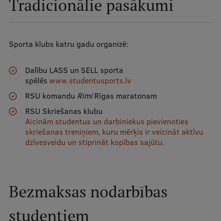
Tradicionālie pasākumi
Ģerbonis
Projekti
Sporta klubs katru gadu organizē:
Reitingi
Dalību LASS un SELL sporta
Virtuālā tūre
spēlēs
www.studentusports.lv
Ilgtspējīga attīstība
RSU komandu
Rimi
Rīgas maratonam
Studiju un vides pieejamība
RSU Skriešanas klubu
Aicinām studentus un darbiniekus pievienoties
Dati par 2025. gadu
skriešanas treniņiem, kuru mērķis ir veicināt aktīvu
dzīvesveidu un stiprināt kopības sajūtu.
Suvenīri un grāmatas
Bezmaksas nodarbības
Mūžizglītība
studentiem