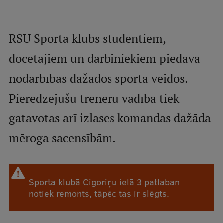
Mobile
galvenā
Studiju iespējas
RSU Sporta klubs studentiem,
izvēlne
docētājiem un darbiniekiem piedāvā
Pamatstudiju programmas
nodarbības dažādos sporta veidos.
Maģistra studiju programmas
Pieredzējušu treneru vadībā tiek
Doktorantūra
gatavotas arī izlases komandas dažāda
Rezidentūra
mēroga sacensībām.
Uzņemšana
Praktiska informācija
Sporta klubā Cigoriņu ielā 3 patlaban
notiek remonts, tāpēc tas ir slēgts.
Par RSU