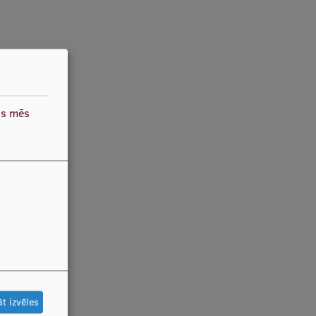
as mēs
t izvēles