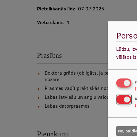
Pieteikšanās līdz
07.07.2025.
Vietu skaits
1
Perso
Lūdzu, iz
Prasības
vēlētos i
Doktora grāds (obligāts, ja pretendents jau
nozarē
F
Prasmes vadīt praktiskās nodarbības un lī
↓
Labas latviešu un angļu valodas zināšana
A
Labas datorprasmes
↓
Nē, paldi
Pienākumi