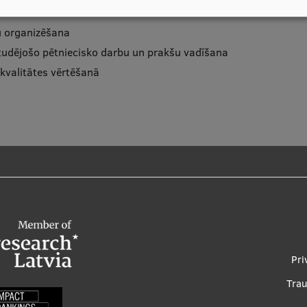
u organizēšana
studējošo pētniecisko darbu un prakšu vadīšana
kvalitātes vērtēšanā
Pri
Tra
Foot