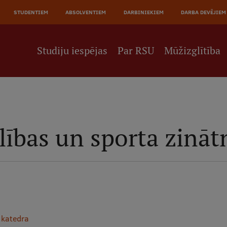
STUDENTIEM
ABSOLVENTIEM
DARBINIEKIEM
DARBA DEVĒJIEM
Studiju iespējas
Par RSU
Mūžizglītība
lības un sporta zināt
 katedra