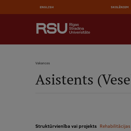
Pārlekt
uz
ENGLISH
SKOLĒNIEM
galveno
saturu
AUGŠĒJĀ
MEKLĒT
IZVĒLNE
Galvenā
izvēlne
.
Vakances
Asistents (Vese
Atpakaļceļš
Struktūrvienība vai projekts
Rehabilitācijas