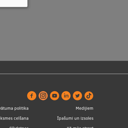
vātuma politika
Medijiem
uksmes celšana
Īpašumi un izsoles
er
Apakšējā