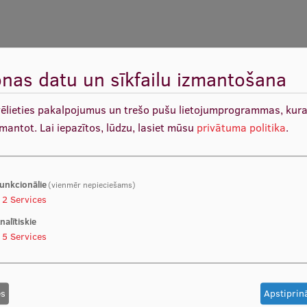
nas datu un sīkfailu izmantošana
vēlieties pakalpojumus un trešo pušu lietojumprogrammas, kur
zmantot.
Lai iepazītos, lūdzu, lasiet mūsu
privātuma politika
.
 bijis ievēlēts divas reizes) vai maģistra grāds atbilstīgā
unkcionālie
(vienmēr nepieciešams)
dzdarboties pētnieciskā darbā
2
Services
s
nalītiskie
5
Services
es
Apstiprinā