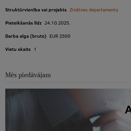
Struktūrvienība vai projekts
Zinātnes departaments
Studiju iespējas
Mobile
Pieteikšanās līdz
24.10.2025.
galvenā
izvēlne
Darba alga (bruto)
EUR 2500
Pamatstudiju programmas
Vietu skaits
1
Maģistra studiju programmas
Doktorantūra
Rezidentūra
Mēs piedāvājam
Uzņemšana
Praktiska informācija
Par RSU