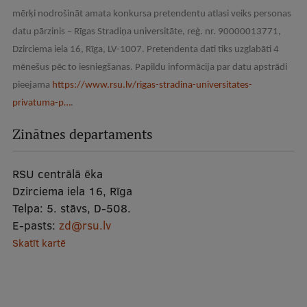
mērķi nodrošināt amata konkursa pretendentu atlasi veiks personas
datu pārzinis – Rīgas Stradiņa universitāte, reģ. nr. 90000013771,
Dzirciema iela 16, Rīga, LV-1007. Pretendenta dati tiks uzglabāti 4
mēnešus pēc to iesniegšanas. Papildu informācija par datu apstrādi
pieejama
https://www.rsu.lv/rigas-stradina-universitates-
privatuma-p…
.
Zinātnes departaments
RSU centrālā ēka
Dzirciema iela 16, Rīga
Telpa:
5. stāvs, D-508.
E-pasts:
zd@rsu.lv
Skatīt kartē