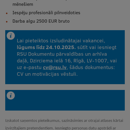
mēnešiem
Iespēju profesionāli pilnveidoties
Darba algu 2500 EUR bruto
Lai pieteiktos izsludinātajai vakancei,
lūgums līdz 24.10.2025.
sūtīt vai iesniegt
RSU Dokumentu pārvaldības un arhīva
daļā, Dzirciema ielā 16, Rīgā, LV-1007, vai
uz e-pastu
cv@rsu.lv
, šādus dokumentus:
CV un motivācijas vēstuli.
Izskatot saņemtos pieteikumus, sazināsimies ar otrajai atlases kārtai
izvirzītajiem pretendentiem. Iesniegto personas datu apstrādi ar