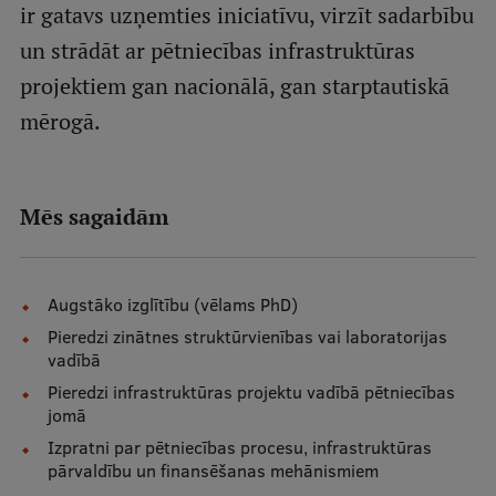
ir gatavs uzņemties iniciatīvu, virzīt sadarbību
Ētikas un līdztiesības mācības
un strādāt ar pētniecības infrastruktūras
Atvērtā universitāte
projektiem gan nacionālā, gan starptautiskā
Sagatavošanas kursi
mērogā.
Profesionālās pilnveides kursi
ESF kvalifikācijas celšanas kursi
Mēs sagaidām
Pedagoģiskās izaugsmes centrs
Kvalifikācijas atbilstības pārbaude
Augstāko izglītību (vēlams PhD)
Pieredzi zinātnes struktūrvienības vai laboratorijas
vadībā
Pētniecība
Pieredzi infrastruktūras projektu vadībā pētniecības
jomā
Izpratni par pētniecības procesu, infrastruktūras
Zinātniskie institūti un laboratorijas
pārvaldību un finansēšanas mehānismiem