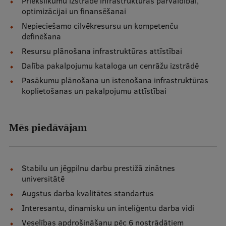
Priekšlikumu izstrāde infrastruktūras pārvaldībai,
optimizācijai un finansēšanai
Starptautiskā sadarbība
Nepieciešamo cilvēkresursu un kompetenču
definēšana
Resursu plānošana infrastruktūras attīstībai
Mobilitātes programmas
Dalība pakalpojumu kataloga un cenrāžu izstrādē
Starptautiskie projekti
Pasākumu plānošana un īstenošana infrastruktūras
koplietošanas un pakalpojumu attīstībai
Starptautiskie sadarbības partneri
EURAXESS RSU kontaktpunkts
Mēs piedāvājam
EATRIS koordinators Latvijā
Stabilu un jēgpilnu darbu prestižā zinātnes
universitātē
Augstus darba kvalitātes standartus
Interesantu, dinamisku un inteliģentu darba vidi
Veselības apdrošināšanu pēc 6 nostrādātiem