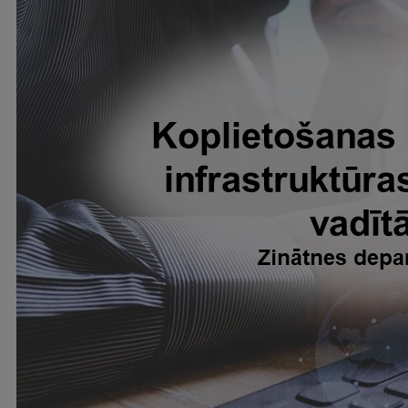
Studentu dzīve
Studiju norises vietas
Fakultātes
Mūsu cilvēki
Stratēģija
Struktūra
Vēsture un tradīcijas
Identitāte
RSU fonds
Aula
Muzeji un ekspozīcijas