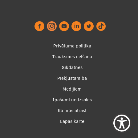
Privātuma politika
Trauksmes celšana
Footer
Sīkdatnes
menu
Piekļūstamība
Medijiem
Īpašumi un izsoles
Apakšējā
Kā mūs atrast
izvēlne2
Lapas karte