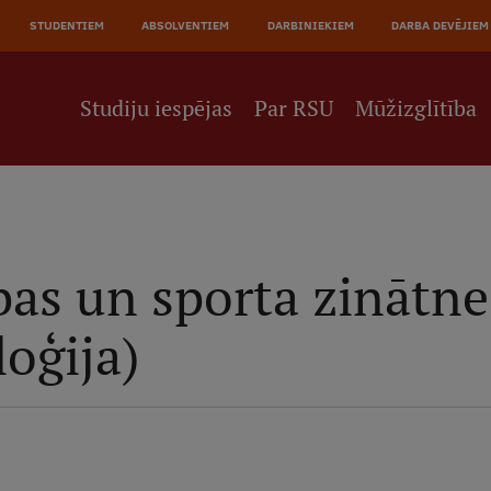
STUDENTIEM
ABSOLVENTIEM
DARBINIEKIEM
DARBA DEVĒJIEM
Studiju iespējas
Par RSU
Mūžizglītība
bas un sporta zinātne
loģija)