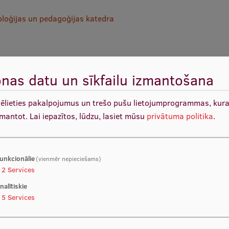
oloģijas un pedagoģijas katedra
nas datu un sīkfailu izmantošana
vēlieties pakalpojumus un trešo pušu lietojumprogrammas, kur
zmantot.
Lai iepazītos, lūdzu, lasiet mūsu
privātuma politika
.
arē
unkcionālie
(vienmēr nepieciešams)
s un/vai publicēti mācību līdzekļi
2
Services
nalītiskie
s
5
Services