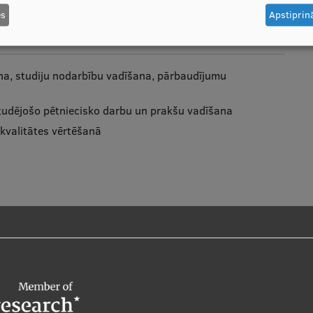
es
Apstiprinā
ana, studiju nodarbību vadīšana, pārbaudījumu
studējošo pētniecisko darbu un prakšu vadīšana
kvalitātes vērtēšanā