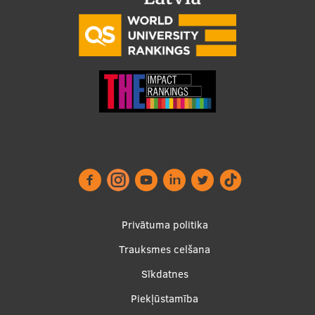
Pētniecības datu pārvaldība
RSU zinātnes portāls
Zinātnes ietekme
Pētniecības platformas
Doktorantūras skola
Pētniecības pakalpojumi
Pētniecības projekti
Zinātnieku brokastis
Privātuma politika
Vertikāli integrētie projekti
Trauksmes celšana
Zinātniskās konferences
Footer
Sīkdatnes
menu
Inovāciju centrs
Piekļūstamība