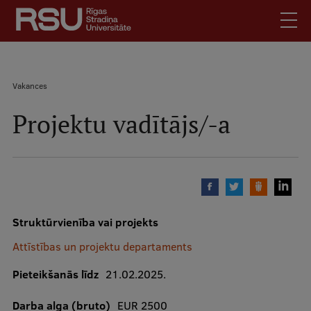
Pārlekt
uz
galveno
saturu
English
.
Vakances
Latviski
Projektu vadītājs/-a
Meklēt
Atpakaļceļš
Skolēniem
Studentiem
Mobile
augšējā
Absolventiem
izvēlne
Darbiniekiem
Darba devējiem
Struktūrvienība vai projekts
Bibliotēka
Attīstības un projektu departaments
Kontakti
Pieteikšanās līdz
21.02.2025.
Vakances
Darba alga (bruto)
EUR 2500