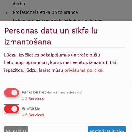
darbu
Profesionālā ētika un tolerance
Studentu dzīve
Labas latviešu un angļu valodas zināšanas
Studiju norises vietas
Personas datu un sīkfailu
Labas datorprasmes
Fakultātes
izmantošana
Mūsu cilvēki
Lūdzu, izvēlieties pakalpojumus un trešo pušu
Pienākumi
Stratēģija
lietojumprogrammas, kuras mēs vēlētos izmantot.
Lai
iepazītos, lūdzu, lasiet mūsu
privātuma politika
.
Struktūra
Vadīt pētniecības darbu atbilstošā zinātnes
apakšnozarē
Vēsture un tradīcijas
Nodrošināt veikto pētījumu objektivitāti
Funkcionālie
(vienmēr nepieciešams)
Identitāte
Izstrādāt un attīstīt teorijas, paņēmienus, pētniecības
↓
2
Services
metodiku attiecīgajā zinātnes apakšnozarē
RSU fonds
Analītiskie
Veikt izmēģinājumus un analīzi, novērtēt
↓
5
Services
izmēģinājumu rezultātus, izdarīt secinājumus
Aula
Piesaistīt finansējumu attiecīgās zinātnes
Muzeji un ekspozīcijas
Nē, paldies
Apstiprināt izvēles