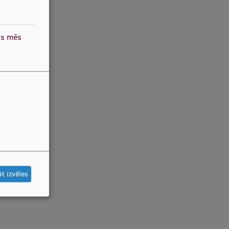
as mēs
t izvēles