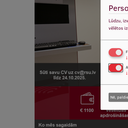
Perso
Lūdzu, iz
vēlētos i
F
↓
A
↓
Nē, paldi