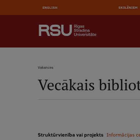
Pārlekt
uz
ENGLISH
SKOLĒNIEM
galveno
saturu
AUGŠĒJĀ
MEKLĒT
IZVĒLNE
Galvenā
izvēlne
.
Vakances
Vecākais biblio
Atpakaļceļš
Struktūrvienība vai projekts
Informācijas ce