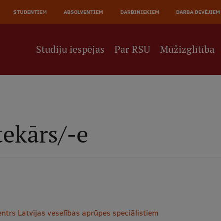
STUDENTIEM
ABSOLVENTIEM
DARBINIEKIEM
DARBA DEVĒJIEM
Studiju iespējas
Par RSU
Mūžizglītība
tekārs/-e
ntrs Latvijas veselības aprūpes speciālistiem