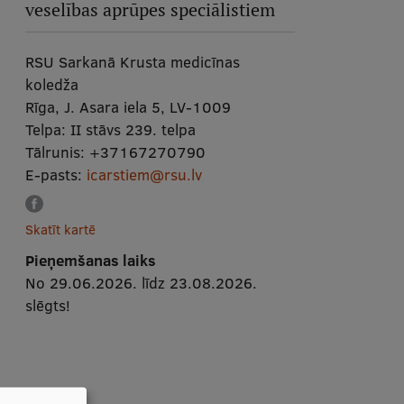
veselības aprūpes speciālistiem
RSU Sarkanā Krusta medicīnas
koledža
Rīga, J. Asara iela 5, LV-1009
Telpa:
II stāvs 239. telpa
Tālrunis:
+37167270790
E-pasts:
icarstiem@rsu.lv
Skatīt kartē
Pieņemšanas laiks
No 29.06.2026. līdz 23.08.2026.
slēgts!