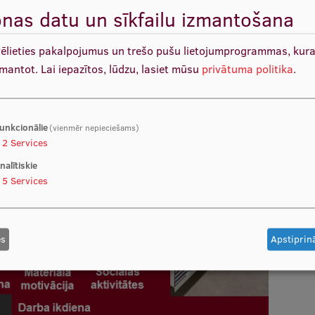
nas datu un sīkfailu izmantošana
vēlieties pakalpojumus un trešo pušu lietojumprogrammas, kur
zmantot.
Lai iepazītos, lūdzu, lasiet mūsu
privātuma politika
.
unkcionālie
(vienmēr nepieciešams)
2
Services
nalītiskie
5
Services
es
Apstiprinā