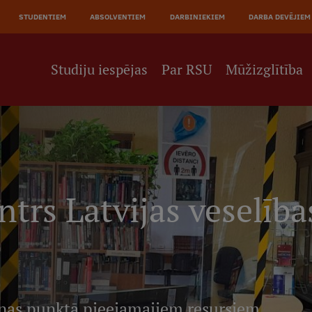
JĀ
STUDENTIEM
ABSOLVENTIEM
DARBINIEKIEM
DARBA DEVĒJIEM
NE
Studiju iespējas
Par RSU
Mūžizglītība
ntrs Latvijas veselīb
anas punktā pieejamajiem resursiem,