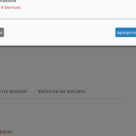
nalītiskie
5
Services
es
Apstiprinā
OTIE RESURSI
BRĪVPIEEJAS RESURSI
ubāzes