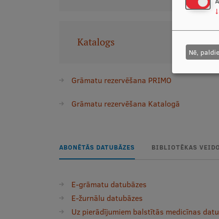
A
↓
Katalogs
Nē, paldi
Grāmatu rezervēšana PRIMO
Grāmatu rezervēšana Katalogā
ABONĒTĀS DATUBĀZES
BIBLIOTĒKAS VEID
E-grāmatu datubāzes
E-žurnālu datubāzes
Uz pierādījumiem balstītās medicīnas dat