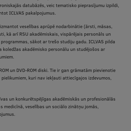
oniskajās datubāzēs, veic tematisko pieprasījumu izpildi,
antot ICLVAS pakalpojumus.
mantot veselības aprūpē nodarbinātie (ārsti, māsas,
isti, kā arī RSU akadēmiskais, vispārējais personāls un
as programmas, sākot ar trešo studiju gadu. ICLVAS pilda
ina koledžas akadēmisko personālu un studējošos ar
jumiem.
-ROM un DVD-ROM diski. Tie ir gan grāmatām pievienotie
 pielikumiem, kuri nav iekļauti attiecīgajos izdevumos,
atīvas un konkurētspējīgas akadēmiskās un profesionālās
jas medicīnā, veselības un sociālo zinātņu jomās,
pojumus.