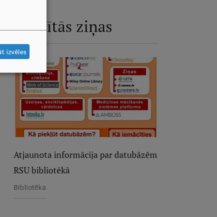
Saistītās ziņas
t izvēles
Atjaunota informācija par datubāzēm
RSU bibliotēkā
Bibliotēka