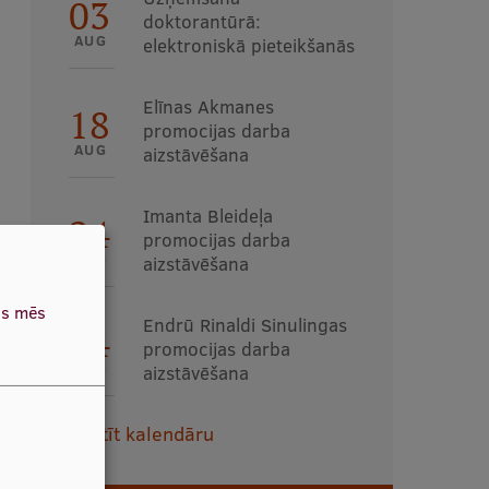
03
doktorantūrā:
AUG
elektroniskā pieteikšanās
Elīnas Akmanes
18
promocijas darba
AUG
aizstāvēšana
Imanta Bleideļa
24
promocijas darba
AUG
aizstāvēšana
as mēs
Endrū Rinaldi Sinulingas
24
promocijas darba
AUG
aizstāvēšana
Skatīt kalendāru