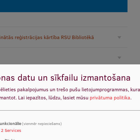
inātās reģistrācijas kārtība RSU Bibliotēkā
nas datu un sīkfailu izmantošana
vēlieties pakalpojumus un trešo pušu lietojumprogrammas, kur
zmantot.
Lai iepazītos, lūdzu, lasiet mūsu
privātuma politika
.
unkcionālie
(vienmēr nepieciešams)
2
Services
js PRIMO