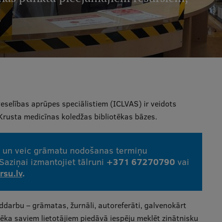
.
veselības aprūpes speciālistiem (ICLVAS) ir veidots
 Krusta medicīnas koledžas bibliotēkas bāzes.
s un veic grāmatu nodošanas termiņu
 Saziņai izmantojiet tālruni
+371 67270790
vai
rsu.lv
.
darbu – grāmatas, žurnāli, autoreferāti, galvenokārt
tēka saviem lietotājiem piedāvā iespēju meklēt zinātnisku