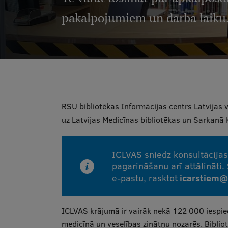
pakalpojumiem un darba laiku
RSU bibliotēkas Informācijas centrs Latvijas 
uz Latvijas Medicīnas bibliotēkas un Sarkanā
ICLVAS sniedz konsultācija
pagarināšanu arī attālināti.
e-pastu, rasktot
icarstiem@
ICLVAS krājumā ir vairāk nekā 122 000 iespied
medicīnā un veselības zinātņu nozarēs. Biblio