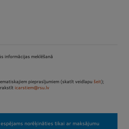
ās informācijas meklēšanā
tematiskajiem pieprasījumiem (skatīt veidlapu
šeit
);
rakstīt
icarstiem@rsu.lv
espējams norēķināties tikai ar maksājumu