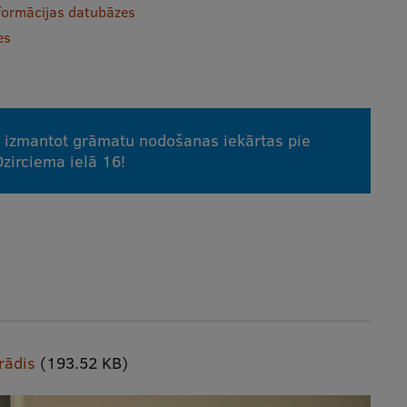
nformācijas datubāzes
es
izmantot grāmatu nodošanas iekārtas pie
Dzirciema ielā 16!
rādis
(193.52 KB)