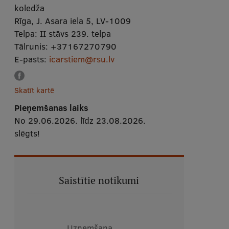
koledža
Rīga, J. Asara iela 5, LV-1009
Telpa:
II stāvs 239. telpa
Tālrunis:
+37167270790
E-pasts:
icarstiem@rsu.lv
Skatīt kartē
Pieņemšanas laiks
No 29.06.2026. līdz 23.08.2026.
slēgts!
Saistītie notikumi
Uzņemšana