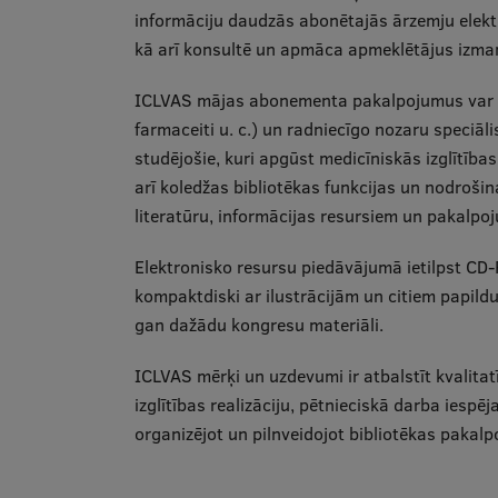
informāciju daudzās abonētajās ārzemju elektr
kā arī konsultē un apmāca apmeklētājus izm
ICLVAS mājas abonementa pakalpojumus var iz
farmaceiti u. c.) un radniecīgo nozaru speciāl
studējošie, kuri apgūst medicīniskās izglītīb
arī koledžas bibliotēkas funkcijas un nodroš
literatūru, informācijas resursiem un pakalpo
Elektronisko resursu piedāvājumā ietilpst CD
kompaktdiski ar ilustrācijām un citiem papildu
gan dažādu kongresu materiāli.
ICLVAS mērķi un uzdevumi ir atbalstīt kvalit
izglītības realizāciju, pētnieciskā darba iespē
organizējot un pilnveidojot bibliotēkas pakal