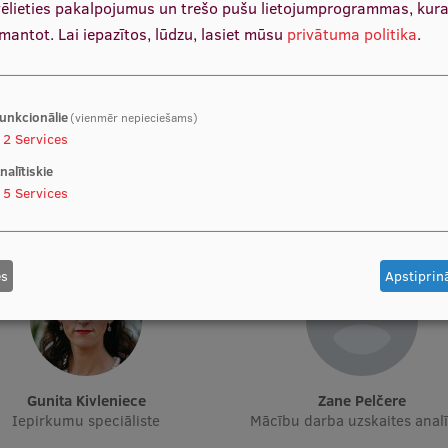
vēlieties pakalpojumus un trešo pušu lietojumprogrammas, kur
zmantot.
Lai iepazītos, lūdzu, lasiet mūsu
privātuma politika
.
unkcionālie
(vienmēr nepieciešams)
2
Services
nalītiskie
Iveta Sakenfele
Iveta Saulīte
5
Services
epirkumu projektu vadītāja
Iepirkumu projektu vadītā
es
Apstiprinā
Gunita Kivleniece
Zane Pelčere
Iepirkumu speciāliste
Mācību darba uzskaites analī