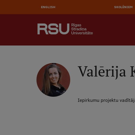
AUGŠĒ
Pārlekt
uz
ENGLISH
SKOLĒNIEM
IZVĒL
galveno
saturu
MEKLĒT
Galvenā
izvēlne
.
Valērija
Iepirkumu projektu vadītā