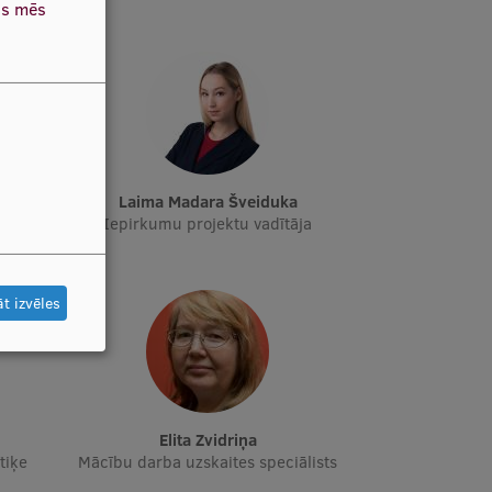
as mēs
Laima Madara Šveiduka
ja
Iepirkumu projektu vadītāja
t izvēles
Elita Zvidriņa
tiķe
Mācību darba uzskaites speciālists