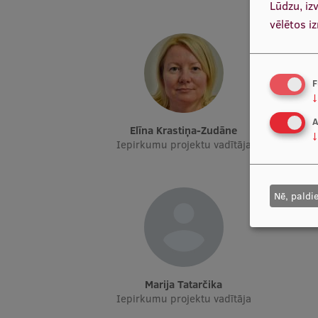
Lūdzu, iz
vēlētos i
F
↓
A
Elīna Krastiņa-Zudāne
↓
Iepirkumu projektu vadītāja
I
Nē, paldi
Marija Tatarčika
Iepirkumu projektu vadītāja