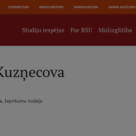
JĀ
STUDENTIEM
ABSOLVENTIEM
DARBINIEKIEM
DARBA DEVĒJIEM
NE
Studiju iespējas
Par RSU
Mūžizglītība
 Kuzņecova
ja,
Iepirkumu nodaļa