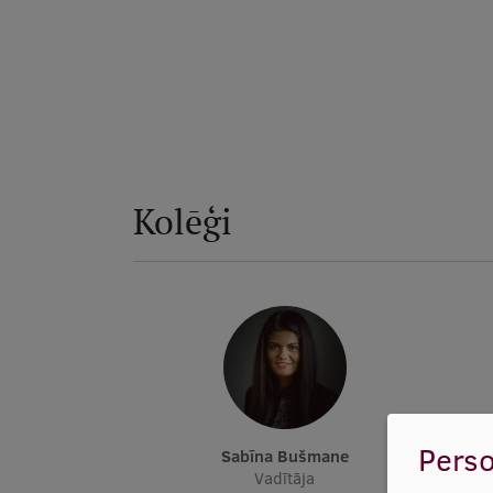
Kolēģi
Perso
Sabīna Bušmane
Vadītāja
Ak