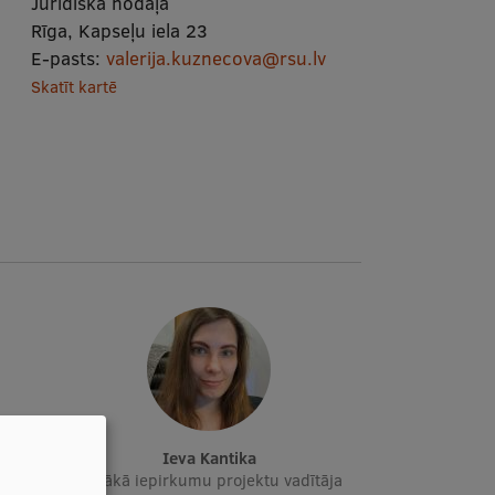
Juridiskā nodaļa
Rīga, Kapseļu iela 23
E-pasts:
valerija.kuznecova@rsu.lv
Skatīt kartē
Ieva Kantika
Vecākā iepirkumu projektu vadītāja