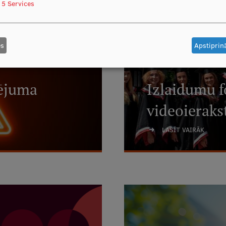
5
Services
es
Apstiprinā
dējuma
Izlaidumu f
videoieraks
LASĪT VAIRĀK