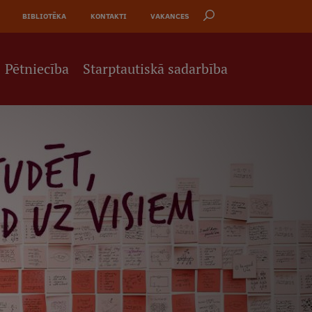
BIBLIOTĒKA
KONTAKTI
VAKANCES
Pētniecība
Starptautiskā sadarbība