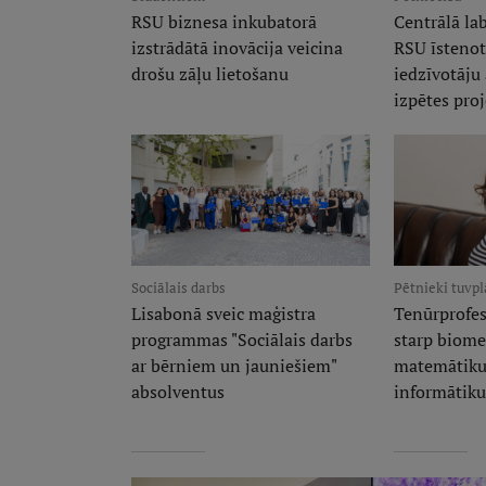
RSU biznesa inkubatorā
Centrālā lab
izstrādātā inovācija veicina
RSU īstenot
drošu zāļu lietošanu
iedzīvotāju
izpētes pro
Sociālais darbs
Pētnieki tuvp
Lisabonā sveic maģistra
Tenūrprofes
programmas "Sociālais darbs
starp biome
ar bērniem un jauniešiem"
matemātiku,
absolventus
informātik