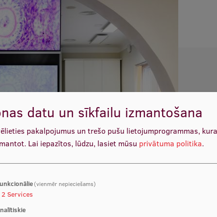
nas datu un sīkfailu izmantošana
vēlieties pakalpojumus un trešo pušu lietojumprogrammas, kur
zmantot.
Lai iepazītos, lūdzu, lasiet mūsu
privātuma politika
.
unkcionālie
(vienmēr nepieciešams)
2
Services
nalītiskie