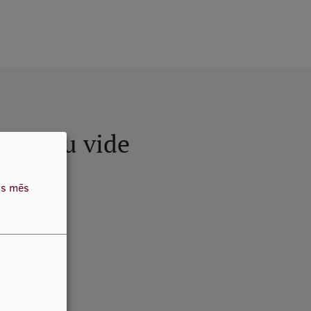
Studiju vide
Uzzini vairāk
as mēs