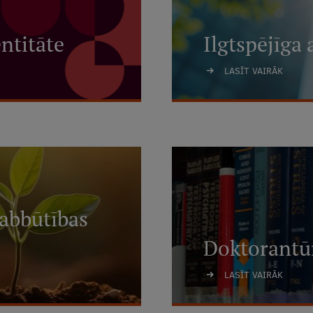
ntitāte
Ilgtspējīga 
LASĪT VAIRĀK
labbūtības
Doktorantūr
LASĪT VAIRĀK