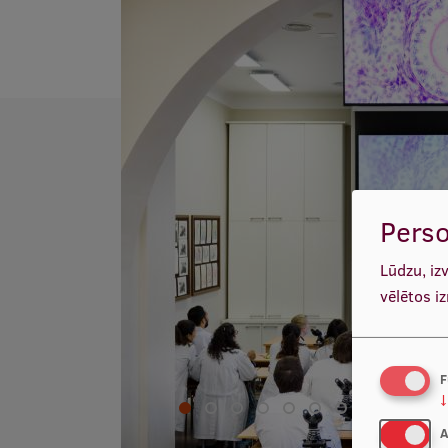
Perso
Lūdzu, iz
vēlētos i
F
↓
A