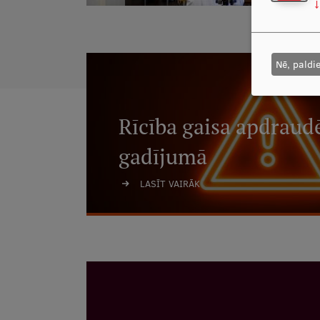
↓
Nē, paldi
Rīcība gaisa apdrau
gadījumā
LASĪT VAIRĀK