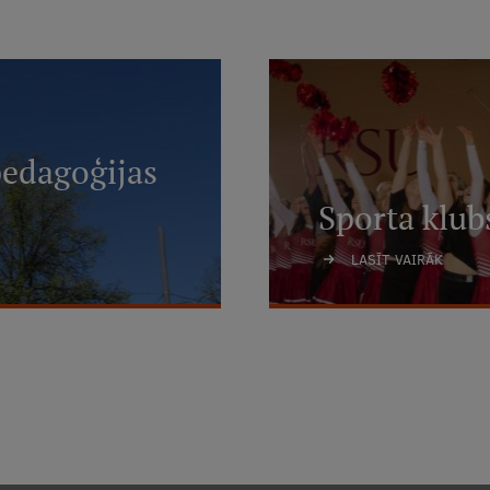
pedagoģijas
Sporta klub
LASĪT VAIRĀK