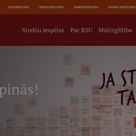
JĀ
STUDENTIEM
ABSOLVENTIEM
DARBINIEKIEM
DARBA DEVĒJIEM
NE
Studiju iespējas
Par RSU
Mūžizglītība
pinās!