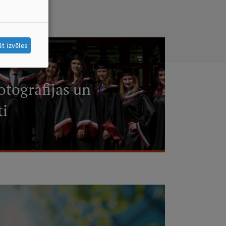
t izvēles
otogrāfijas un
ti