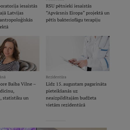
oratorija iesaistās
RSU pētnieki iesaistās
ajā Latvijas
“Apvārsnis Eiropa” projektā un
 antropoloģiskās
pētīs bakteriofāgu terapiju
jektā
lānā
Rezidentūra
ore Baiba Vilne –
Līdz 15. augustam pagarināta
dicīnu,
pieteikšanās uz
 statistiku un
neaizpildītajām budžeta
u
vietām rezidentūrā