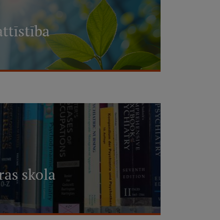
attīstība
as skola