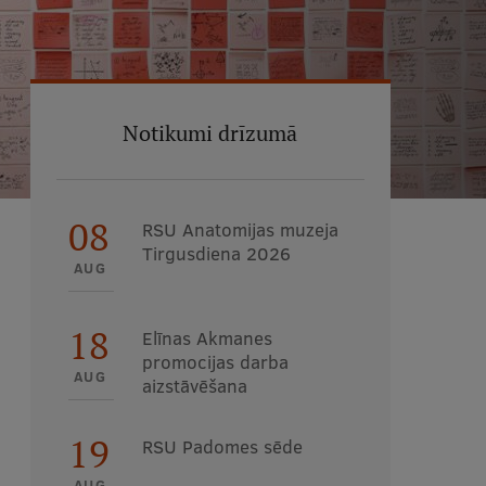
Notikumi drīzumā
08
RSU Anatomijas muzeja
Tirgusdiena 2026
AUG
18
Elīnas Akmanes
promocijas darba
AUG
aizstāvēšana
19
RSU Padomes sēde
AUG