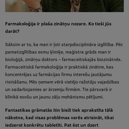
Ģerbonis
Projekti
Farmakoloģija ir plaša zinātņu nozare. Ko tieši jūs
Reitingi
darāt?
Virtuālā tūre
Sāksim ar to, ka man ir ļoti starpdisciplināra izglītība. Pēc
pamatizglītības esmu ķīmiķe, maģistra grāds man ir
Ilgtspējīga attīstība
bioloģijā, zinātņu doktors – farmaceitiskajās biozinātnēs.
Studiju un vides pieejamība
Farmaceitiskā farmakoloģija ir praktiskā zinātne, kas
koncentrējas uz farmācijas firmu interešu jautājumu
Dati par 2025. gadu
risināšanu. Mēs ņemam vērā vietējo ražotāju vajadzības
Suvenīri un grāmatas
un sadarbojamies ar ārzemju firmām. Tie pārsvarā ir
klīnikā esošu un jaunu zāļu mehānismu pētījumi.
Mūžizglītība
Fantastikas grāmatās itin bieži tiek aprakstīta tālā
nākotne, kad visas problēmas varēs atrisināt, tikai
iedzerot konkrētu tabletīti. Pat ēst un dzert