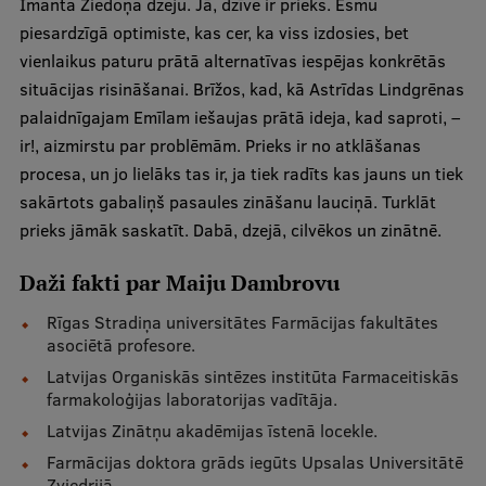
Imanta Ziedoņa dzeju. Jā, dzīve ir prieks. Esmu
piesardzīgā optimiste, kas cer, ka viss izdosies, bet
vienlaikus paturu prātā alternatīvas iespējas konkrētās
situācijas risināšanai. Brīžos, kad, kā Astrīdas Lindgrēnas
palaidnīgajam Emīlam iešaujas prātā ideja, kad saproti, –
ir!, aizmirstu par problēmām. Prieks ir no atklāšanas
procesa, un jo lielāks tas ir, ja tiek radīts kas jauns un tiek
sakārtots gabaliņš pasaules zināšanu lauciņā. Turklāt
prieks jāmāk saskatīt. Dabā, dzejā, cilvēkos un zinātnē.
Daži fakti par Maiju Dambrovu
Rīgas Stradiņa universitātes Farmācijas fakultātes
asociētā profesore.
Latvijas Organiskās sintēzes institūta Farmaceitiskās
farmakoloģijas laboratorijas vadītāja.
Latvijas Zinātņu akadēmijas īstenā locekle.
Farmācijas doktora grāds iegūts Upsalas Universitātē
Zviedrijā.