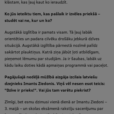
klāstam, kas ļauj kaut ko ieraudzīt.
Ko jūs ieteiktu tiem, kas pašlaik ir izvēles priekšā –
studēt vai ne, kur un ko?
Augstākā izglītība ir pamats visam. Tā ļauj labāk
orientēties un padara cilvēku drošāku jebkurā dzīves
situācijā. Augstākā izglītība pārnestā nozīmē palīdz
sakārtot plauktiņus. Katrā ziņa jābūt ļoti atbildīgam,
pieņemot lēmumu par studijām. Ja ir šaubas, labāk uz
kādu laiku doties kādā apmaiņas programmā vai paceļot.
Pagājušajā nedēļā mūžībā aizgāja izcilais latviešu
dzejnieks Imants Ziedonis. Viņš vēl nesen esot teicis:
"Dzīve ir prieks!". Vai jūs tam varētu piekrist?
Zīmīgi, bet esmu dzimusi vienā dienā ar Imantu Ziedoni –
3. maijā – un skolas eksāmenā rakstīju sacerējumu par