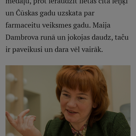
medaļu, prot ieraudzīt lietas citā leņķī
un Čūskas gadu uzskata par
Studentu dzīve
farmaceitu veiksmes gadu. Maija
Studiju norises vietas
Dambrova runā un jokojas daudz, taču
Fakultātes
ir paveikusi un dara vēl vairāk.
Mūsu cilvēki
Stratēģija
Struktūra
Vēsture un tradīcijas
Identitāte
RSU fonds
Aula
Muzeji un ekspozīcijas