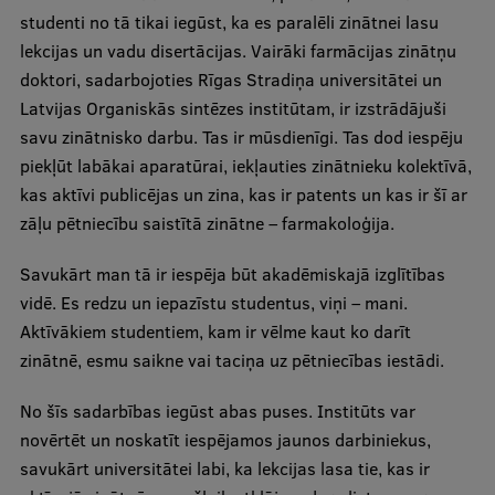
studenti no tā tikai iegūst, ka es paralēli zinātnei lasu
lekcijas un vadu disertācijas. Vairāki farmācijas zinātņu
doktori, sadarbojoties Rīgas Stradiņa universitātei un
Latvijas Organiskās sintēzes institūtam, ir izstrādājuši
savu zinātnisko darbu. Tas ir mūsdienīgi. Tas dod iespēju
piekļūt labākai aparatūrai, iekļauties zinātnieku kolektīvā,
kas aktīvi publicējas un zina, kas ir patents un kas ir šī ar
zāļu pētniecību saistītā zinātne – farmakoloģija.
Savukārt man tā ir iespēja būt akadēmiskajā izglītības
vidē. Es redzu un iepazīstu studentus, viņi – mani.
Aktīvākiem studentiem, kam ir vēlme kaut ko darīt
zinātnē, esmu saikne vai taciņa uz pētniecības iestādi.
No šīs sadarbības iegūst abas puses. Institūts var
novērtēt un noskatīt iespējamos jaunos darbiniekus,
savukārt universitātei labi, ka lekcijas lasa tie, kas ir