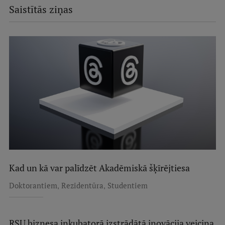
Saistītās ziņas
Kad un kā var palīdzēt Akadēmiskā šķīrējtiesa
,
,
Doktorantiem
Rezidentūra
Studentiem
RSU biznesa inkubatorā izstrādātā inovācija veicina