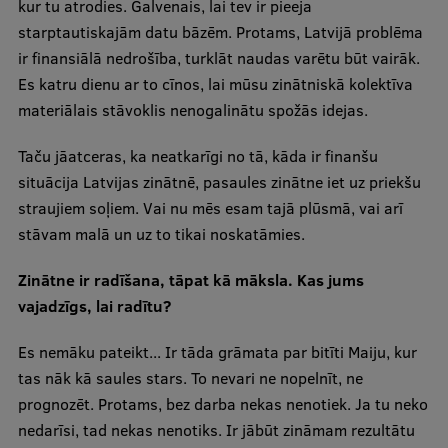
kur tu atrodies. Galvenais, lai tev ir pieeja
starptautiskajām datu bāzēm. Protams, Latvijā problēma
ir finansiālā nedrošība, turklāt naudas varētu būt vairāk.
Es katru dienu ar to cīnos, lai mūsu zinātniskā kolektīva
materiālais stāvoklis nenogalinātu spožās idejas.
Taču jāatceras, ka neatkarīgi no tā, kāda ir finanšu
situācija Latvijas zinātnē, pasaules zinātne iet uz priekšu
straujiem soļiem. Vai nu mēs esam tajā plūsmā, vai arī
stāvam malā un uz to tikai noskatāmies.
Zinātne ir radīšana, tāpat kā māksla. Kas jums
vajadzīgs, lai radītu?
Es nemāku pateikt... Ir tāda grāmata par bitīti Maiju, kur
tas nāk kā saules stars. To nevari ne nopelnīt, ne
prognozēt. Protams, bez darba nekas nenotiek. Ja tu neko
nedarīsi, tad nekas nenotiks. Ir jābūt zināmam rezultātu