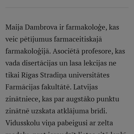
Mobile
galvenā
Studiju iespējas
izvēlne
Maija Dambrova ir farmakoloģe, kas
veic pētījumus farmaceitiskajā
Pamatstudiju programmas
farmakoloģijā. Asociētā profesore, kas
Maģistra studiju programmas
vada disertācijas un lasa lekcijas ne
Doktorantūra
tikai Rīgas Stradiņa universitātes
Rezidentūra
Farmācijas fakultātē. Latvijas
Uzņemšana
zinātniece, kas par augstāko punktu
Praktiska informācija
zinātnē uzskata atklājuma brīdi.
Vidusskolu viņa pabeigusi ar zelta
Par RSU