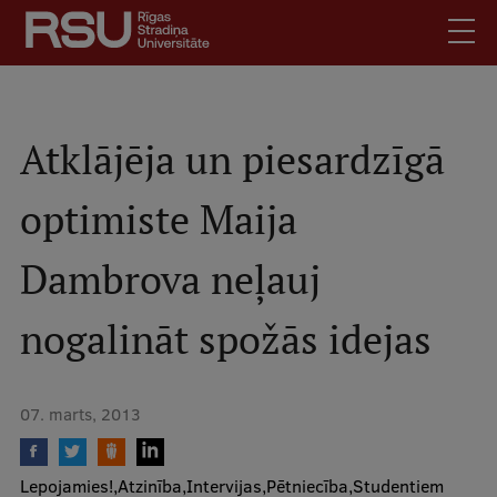
Pārlekt
uz
galveno
saturu
English
.
Latviski
Atklājēja un piesardzīgā
Mobile
Meklēt
Skolēniem
optimiste Maija
augšējā
Studentiem
izvēlne
Dambrova neļauj
Absolventiem
Darbiniekiem
nogalināt spožās idejas
Darba devējiem
Bibliotēka
07. marts, 2013
Kontakti
Vakances
Lepojamies!
Atzinība
Intervijas
Pētniecība
Studentiem