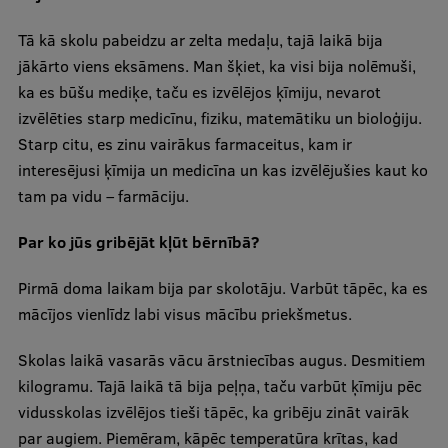
Pētniecības datu pārvaldība
Tā kā skolu pabeidzu ar zelta medaļu, tajā laikā bija
RSU zinātnes portāls
jākārto viens eksāmens. Man šķiet, ka visi bija nolēmuši,
Zinātnes ietekme
ka es būšu mediķe, taču es izvēlējos ķīmiju, nevarot
izvēlēties starp medicīnu, fiziku, matemātiku un bioloģiju.
Pētniecības platformas
Starp citu, es zinu vairākus farmaceitus, kam ir
Doktorantūras skola
interesējusi ķīmija un medicīna un kas izvēlējušies kaut ko
tam pa vidu – farmāciju.
Pētniecības pakalpojumi
Par ko jūs gribējāt kļūt bērnībā?
Pētniecības projekti
Zinātnieku brokastis
Pirmā doma laikam bija par skolotāju. Varbūt tāpēc, ka es
mācījos vienlīdz labi visus mācību priekšmetus.
Vertikāli integrētie projekti
Zinātniskās konferences
Skolas laikā vasarās vācu ārstniecības augus. Desmitiem
kilogramu. Tajā laikā tā bija peļņa, taču varbūt ķīmiju pēc
Inovāciju centrs
vidusskolas izvēlējos tieši tāpēc, ka gribēju zināt vairāk
par augiem. Piemēram, kāpēc temperatūra krītas, kad