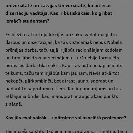
universitātē un Latvijas Universitātē, kā arī esat
disertāciju vadītāja. Kas ir būtiskākais, ko gribat
iemācīt studentam?
Es bieži to atkārtoju lekcijās un saku, vadot maģistra
darbus un disertācijas, ka tas visticamāk nebūs Nobela
prēmijas darbs, taču tajā ir jābūt racionālajam kodolam
un tam jābeidzas ar secinājumu, kurš nebija formulēts,
pirms šis darbs tika sākts. Kaut tas būtu nepaplašināts
teikums, taču tam ir jābūt kam jaunam. Nevis atkārtot,
nokopēt, pārkombinēt, bet atrast jauno, saprast un
padarīt to saprotamu citiem. Tad ir gandarījums un tas
atklājuma brīdis, kas, manuprāt, ir augstākais punkts
zinātnē.
Kas jūs esat vairāk – zinātniece vai asociētā profesore?
Tas ir cieši saistīts. Ikdiena man, protams, ir zinātne. Taču