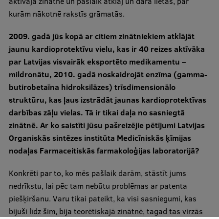
aktīvajā zinātnē un pašlaik atklāj un dara lietas, par
kurām nākotnē rakstīs grāmatās.
2009. gadā jūs kopā ar citiem zinātniekiem atklājāt
jaunu kardioprotektīvu vielu, kas ir 40 reizes aktīvāka
par Latvijas visvairāk eksportēto medikamentu –
mildronātu, 2010. gadā noskaidrojāt enzīma (gamma-
butirobetaīna hidroksilāzes) trīsdimensionālo
struktūru, kas ļaus izstrādāt jaunas kardioprotektīvas
darbības zāļu vielas. Tā ir tikai daļa no sasniegtā
zinātnē. Ar ko saistīti jūsu pašreizējie pētījumi Latvijas
Organiskās sintēzes institūta Medicīniskās ķīmijas
nodaļas Farmaceitiskās farmakoloģijas laboratorijā?
Konkrēti par to, ko mēs pašlaik darām, stāstīt jums
nedrīkstu, lai pēc tam nebūtu problēmas ar patenta
piešķiršanu. Varu tikai pateikt, ka visi sasniegumi, kas
bijuši līdz šim, bija teorētiskajā zinātnē, tagad tas virzās