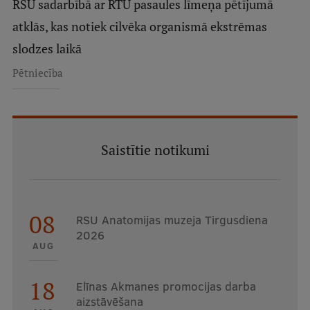
RSU sadarbībā ar RTU pasaules līmeņa pētījumā
atklās, kas notiek cilvēka organismā ekstrēmas
slodzes laikā
Pētniecība
Saistītie notikumi
08
RSU Anatomijas muzeja Tirgusdiena
2026
AUG
18
Elīnas Akmanes promocijas darba
aizstāvēšana