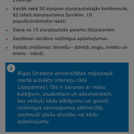
Vairāk nekā 50 ziņojumi starptautiskajās konferencēs,
62 raksti starptautiskos žurnālos, 10
populārzinātniskie raksti.
Viena no 15 starptautisko patentu līdzautoriem.
Saņēmusi vairākus nozīmīgus apbalvojumus.
Valodu zināšanas: latviešu – dzimtā; angļu, zviedru un
krievu – tekoši.
Rīgas Stradiņa universitātes mājaslapā
martā aizsākts interviju cikls
Lepojamies!
. Tās ir sarunas ar mūsu
kolēģiem, studentiem un absolventiem,
kas veikuši kādu atklājumu vai guvuši
nozīmīgus sasniegumus pētniecībā,
saņēmuši plašu atzinību vai kādu
apbalvojumu.