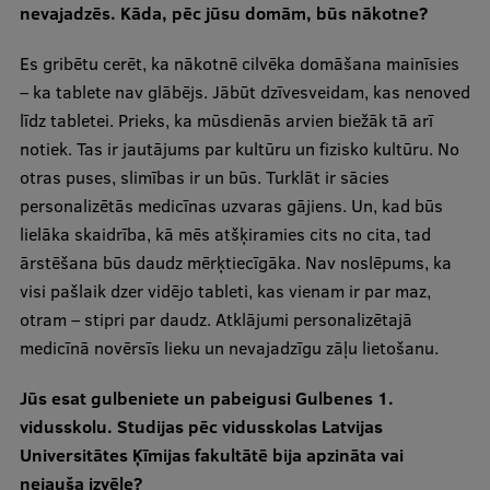
nevajadzēs. Kāda, pēc jūsu domām, būs nākotne?
Ētikas un līdztiesības mācības
Atvērtā universitāte
Es gribētu cerēt, ka nākotnē cilvēka domāšana mainīsies
– ka tablete nav glābējs. Jābūt dzīvesveidam, kas nenoved
Sagatavošanas kursi
līdz tabletei. Prieks, ka mūsdienās arvien biežāk tā arī
Profesionālās pilnveides kursi
notiek. Tas ir jautājums par kultūru un fizisko kultūru. No
otras puses, slimības ir un būs. Turklāt ir sācies
ESF kvalifikācijas celšanas kursi
personalizētās medicīnas uzvaras gājiens. Un, kad būs
Pedagoģiskās izaugsmes centrs
lielāka skaidrība, kā mēs atšķiramies cits no cita, tad
ārstēšana būs daudz mērķtiecīgāka. Nav noslēpums, ka
Kvalifikācijas atbilstības pārbaude
visi pašlaik dzer vidējo tableti, kas vienam ir par maz,
otram – stipri par daudz. Atklājumi personalizētajā
medicīnā novērsīs lieku un nevajadzīgu zāļu lietošanu.
Pētniecība
Jūs esat gulbeniete un pabeigusi Gulbenes 1.
vidusskolu. Studijas pēc vidusskolas Latvijas
Universitātes Ķīmijas fakultātē bija apzināta vai
Zinātniskie institūti un laboratorijas
nejauša izvēle?