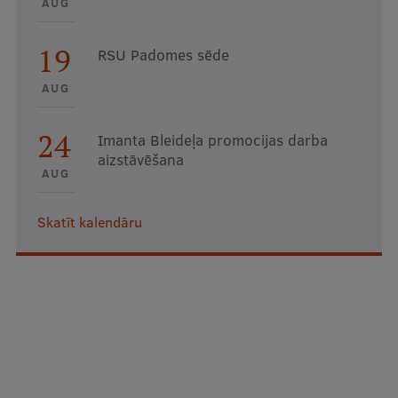
AUG
19
RSU Padomes sēde
AUG
24
Imanta Bleideļa promocijas darba
aizstāvēšana
AUG
Skatīt kalendāru