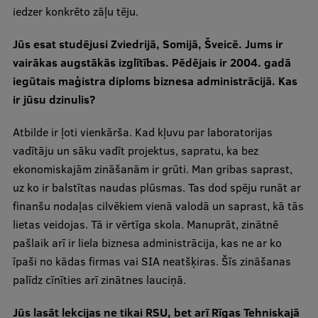
iedzer konkrēto zāļu tēju.
Starptautiskā sadarbība
Jūs esat studējusi Zviedrijā, Somijā, Šveicē. Jums ir
vairākas augstākās izglītības. Pēdējais ir 2004. gadā
iegūtais maģistra diploms biznesa administrācijā. Kas
Mobilitātes programmas
ir jūsu dzinulis?
Starptautiskie projekti
Atbilde ir ļoti vienkārša. Kad kļuvu par laboratorijas
Starptautiskie sadarbības partneri
vadītāju un sāku vadīt projektus, sapratu, ka bez
EURAXESS RSU kontaktpunkts
ekonomiskajām zināšanām ir grūti. Man gribas saprast,
uz ko ir balstītas naudas plūsmas. Tas dod spēju runāt ar
EATRIS koordinators Latvijā
finanšu nodaļas cilvēkiem vienā valodā un saprast, kā tās
lietas veidojas. Tā ir vērtīga skola. Manuprāt, zinātnē
pašlaik arī ir liela biznesa administrācija, kas ne ar ko
īpaši no kādas firmas vai SIA neatšķiras. Šīs zināšanas
palīdz cīnīties arī zinātnes lauciņā.
Jūs lasāt lekcijas ne tikai RSU, bet arī Rīgas Tehniskajā