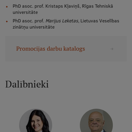
PhD asoc. prof. Kristaps Kļaviņš, Rīgas Tehniskā
universitāte
Studentu dzīve
PhD asoc. prof.
Marijus Leketas
, Lietuvas Veselības
Studiju norises vietas
zinātņu universitāte
Fakultātes
Promocijas darbu katalogs
Mūsu cilvēki
Stratēģija
Struktūra
Dalībnieki
Vēsture un tradīcijas
Identitāte
RSU fonds
Aula
Muzeji un ekspozīcijas