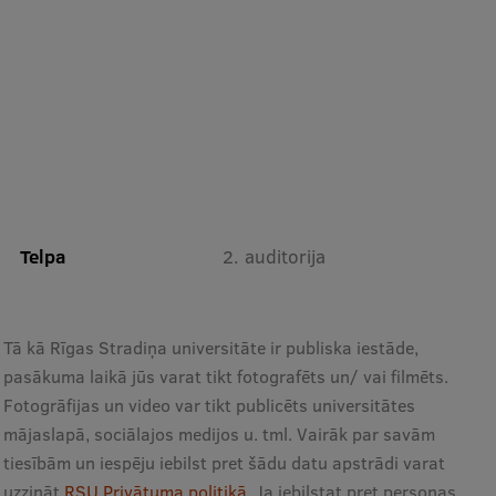
Starptautiskā sadarbība
Mobilitātes programmas
Starptautiskie projekti
Starptautiskie sadarbības partneri
Telpa
2. auditorija
EURAXESS RSU kontaktpunkts
EATRIS koordinators Latvijā
Tā kā Rīgas Stradiņa universitāte ir publiska iestāde,
pasākuma laikā jūs varat tikt fotografēts un/ vai filmēts.
Fotogrāfijas un video var tikt publicēts universitātes
mājaslapā, sociālajos medijos u. tml. Vairāk par savām
tiesībām un iespēju iebilst pret šādu datu apstrādi varat
uzzināt
RSU Privātuma politikā
. Ja iebilstat pret personas