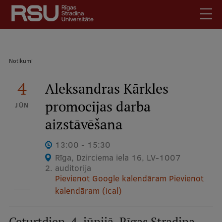
Pārlekt
uz
galveno
saturu
English
.
Atpakaļceļš
Notikumi
Latviski
Mobile
4
Meklēt
Aleksandras Kārkles
Skolēniem
augšējā
promocijas darba
Studentiem
JŪN
izvēlne
aizstāvēšana
Absolventiem
Darbiniekiem
13:00 - 15:30
Darba devējiem
Rīga, Dzirciema iela 16, LV-1007
2. auditorija
Bibliotēka
Pievienot Google kalendāram
Pievienot
Kontakti
kalendāram (ical)
Vakances
Ceturtdien, 4. jūnijā, Rīgas Stradiņa