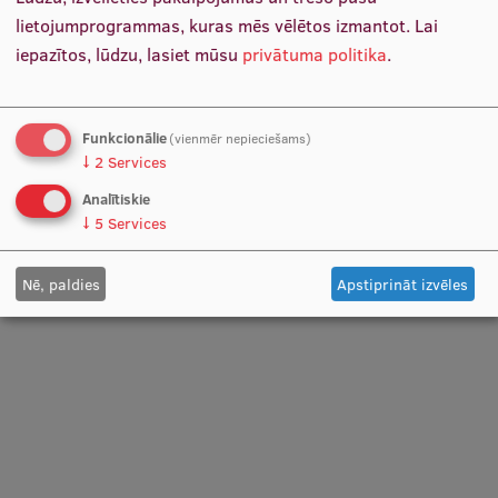
Pētniecības datu pārvaldība
lietojumprogrammas, kuras mēs vēlētos izmantot.
Lai
Prof. Gundega Jākobsone
RSU zinātnes portāls
iepazītos, lūdzu, lasiet mūsu
privātuma politika
.
Katedras vadītāja, Docētāja
Zinātnes ietekme
Pētniecības platformas
Funkcionālie
(vienmēr nepieciešams)
↓
2
Services
Norises vieta
Doktorantūras skola
Analītiskie
↓
5
Services
Pētniecības pakalpojumi
Pētniecības projekti
Nē, paldies
Apstiprināt izvēles
Zinātnieku brokastis
Vertikāli integrētie projekti
Zinātniskās konferences
Inovāciju centrs