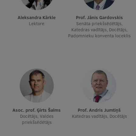
Ģerbonis
Aleksandra Kārkle
Prof. Jānis Gardovskis
Projekti
Lektore
Senāta priekšsēdētājs,
Katedras vadītājs, Docētājs,
Reitingi
Padomnieku konventa loceklis
Virtuālā tūre
Ilgtspējīga attīstība
Studiju un vides pieejamība
Dati par 2025. gadu
Suvenīri un grāmatas
Asoc. prof. Ģirts Šalms
Prof. Andris Jumtiņš
Mūžizglītība
Docētājs, Valdes
Katedras vadītājs, Docētājs
priekšsēdētājs