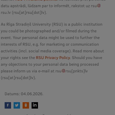
datu apstrādi, lūdzam par to informēt, rakstot uz
rsu
rsu
.
lv
(rsu[at]rsu[dot]lv)
.
As Rīga Stradiņš University (RSU) is a public institution
you could be photographed and/or filmed during the
event. Your personal data might be used to further the
interests of RSU, e.g. for marketing or communication
activities (incl. social media coverage). Read more about
your rights see the
RSU Privacy Policy
. Should you have
any objections to your personal data being processed
please inform us via e-mail at
rsu
rsu
[pnkts]
lv
(rsu[at]rsu[dot]lv)
.
Datums:
04.06.2026.