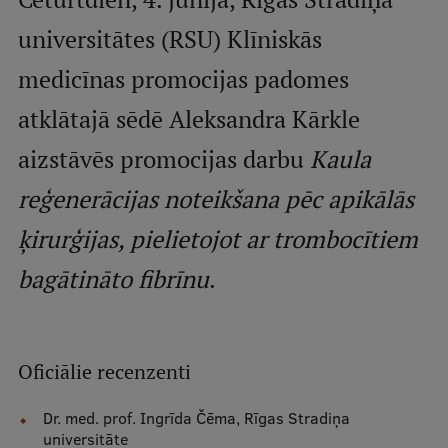
Mobile
universitātes (RSU) Klīniskās
galvenā
Studiju iespējas
medicīnas promocijas padomes
izvēlne
atklātajā sēdē Aleksandra Kārkle
Pamatstudiju programmas
aizstāvēs promocijas darbu
Kaula
Maģistra studiju programmas
reģenerācijas noteikšana pēc apikālās
Doktorantūra
ķirurģijas, pielietojot ar trombocītiem
Rezidentūra
bagātināto fibrīnu
.
Uzņemšana
Praktiska informācija
Oficiālie recenzenti​​​​​
Par RSU
Dr. med. prof. Ingrīda Čēma, Rīgas Stradiņa
universitāte