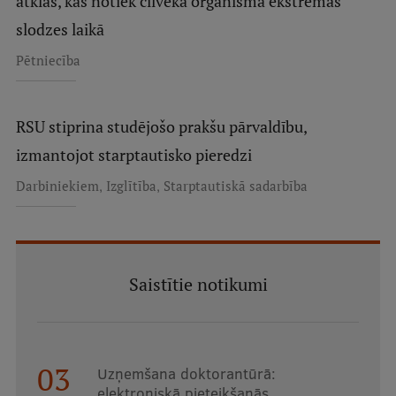
atklās, kas notiek cilvēka organismā ekstrēmas
slodzes laikā
Pētniecība
RSU stiprina studējošo prakšu pārvaldību,
izmantojot starptautisko pieredzi
,
,
Darbiniekiem
Izglītība
Starptautiskā sadarbība
Saistītie notikumi
03
Uzņemšana doktorantūrā:
elektroniskā pieteikšanās