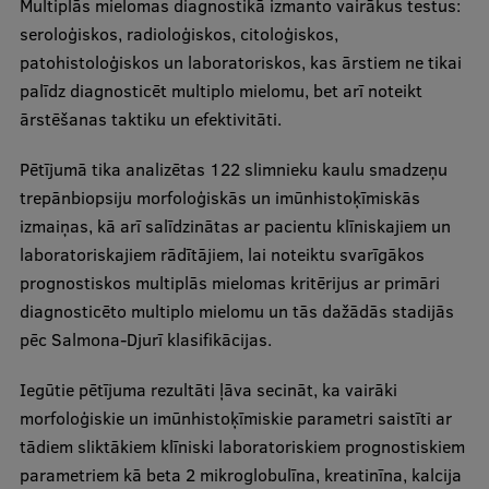
Multiplās mielomas diagnostikā izmanto vairākus testus:
seroloģiskos, radioloģiskos, citoloģiskos,
Studentu dzīve
patohistoloģiskos un laboratoriskos, kas ārstiem ne tikai
palīdz diagnosticēt multiplo mielomu, bet arī noteikt
Studiju norises vietas
ārstēšanas taktiku un efektivitāti.
Fakultātes
Pētījumā tika analizētas 122 slimnieku kaulu smadzeņu
Mūsu cilvēki
trepānbiopsiju morfoloģiskās un imūnhistoķīmiskās
Stratēģija
izmaiņas, kā arī salīdzinātas ar pacientu klīniskajiem un
laboratoriskajiem rādītājiem, lai noteiktu svarīgākos
Struktūra
prognostiskos multiplās mielomas kritērijus ar primāri
Vēsture un tradīcijas
diagnosticēto multiplo mielomu un tās dažādās stadijās
pēc Salmona-Djurī klasifikācijas.
Identitāte
Iegūtie pētījuma rezultāti ļāva secināt, ka vairāki
RSU fonds
morfoloģiskie un imūnhistoķīmiskie parametri saistīti ar
Aula
tādiem sliktākiem klīniski laboratoriskiem prognostiskiem
parametriem kā beta 2 mikroglobulīna, kreatinīna, kalcija
Muzeji un ekspozīcijas