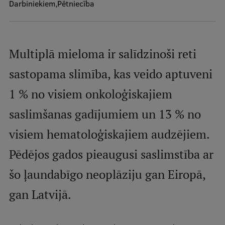
Darbiniekiem
Pētniecība
Mobile
galvenā
Studiju iespējas
izvēlne
Multiplā mieloma ir salīdzinoši reti
Pamatstudiju programmas
sastopama slimība, kas veido aptuveni
Maģistra studiju programmas
1 % no visiem onkoloģiskajiem
Doktorantūra
saslimšanas gadījumiem un 13 % no
Rezidentūra
visiem hematoloģiskajiem audzējiem.
Uzņemšana
Pēdējos gados pieaugusi saslimstība ar
Praktiska informācija
šo ļaundabīgo neoplāziju gan Eiropā,
gan Latvijā.
Par RSU