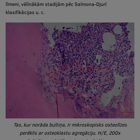
līmeni, vēlīnākām stadijām pēc Salmona-Djurī
Ģerbonis
klasifikācijas u. c.
Projekti
Reitingi
Virtuālā tūre
Ilgtspējīga attīstība
Studiju un vides pieejamība
Dati par 2025. gadu
Suvenīri un grāmatas
Mūžizglītība
Tas, kur norāda bultiņa, ir mikroskopisks osteolīzes
perēklis ar osteoklastu agregāciju. H/E, 200x