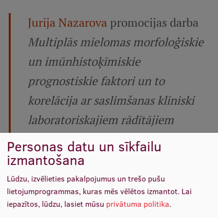
Pētniecības datu pārvaldība
Jurija Nazarova
promocijas darba
RSU zinātnes portāls
Multiplās mielomas morfoloģiskie
Zinātnes ietekme
un imūnhistoķīmiskie
Pētniecības platformas
prognostiskie faktori un to
Doktorantūras skola
korelācija ar saslimšanas klīniski
Pētniecības pakalpojumi
laboratoriskajiem rādītājiem
Pētniecības projekti
Zinātnieku brokastis
aizstāvēšana notiks 2022. gada 20.
Personas datu un sīkfailu
izmantošana
Vertikāli integrētie projekti
decembrī.
Zinātniskās konferences
Lūdzu, izvēlieties pakalpojumus un trešo pušu
Plašāka informācija
lietojumprogrammas, kuras mēs vēlētos izmantot.
Lai
Inovāciju centrs
iepazītos, lūdzu, lasiet mūsu
privātuma politika
.