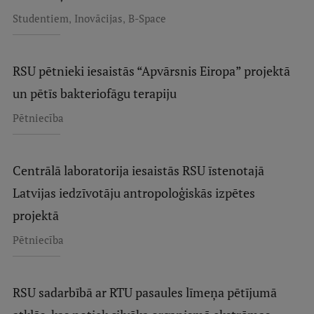
,
,
Studentiem
Inovācijas
B-Space
RSU pētnieki iesaistās “Apvārsnis Eiropa” projektā
un pētīs bakteriofāgu terapiju
Pētniecība
Centrālā laboratorija iesaistās RSU īstenotajā
Latvijas iedzīvotāju antropoloģiskās izpētes
projektā
Pētniecība
RSU sadarbībā ar RTU pasaules līmeņa pētījumā