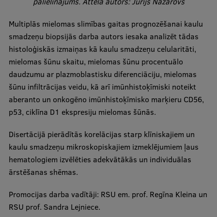
palielinājums. Attēla autors: Jurijs Nazarovs
Ētikas un līdztiesības mācības
Multiplās mielomas slimības gaitas prognozēšanai kaulu
Atvērtā universitāte
smadzeņu biopsijās darba autors iesaka analizēt tādas
Sagatavošanas kursi
histoloģiskās izmaiņas kā kaulu smadzeņu celularitāti,
mielomas šūnu skaitu, mielomas šūnu procentuālo
Profesionālās pilnveides kursi
daudzumu ar plazmoblastisku diferenciāciju, mielomas
ESF kvalifikācijas celšanas kursi
šūnu infiltrācijas veidu, kā arī imūnhistoķīmiski noteikt
aberanto un onkogēno imūnhistoķīmisko marķieru CD56,
Pedagoģiskās izaugsmes centrs
p53, ciklīna D1 ekspresiju mielomas šūnās.
Kvalifikācijas atbilstības pārbaude
Disertācijā pierādītās korelācijas starp klīniskajiem un
kaulu smadzeņu mikroskopiskajiem izmeklējumiem ļaus
hematologiem izvēlēties adekvātākās un individuālas
Pētniecība
ārstēšanas shēmas.
Promocijas darba vadītāji: RSU em. prof. Regīna Kleina un
Zinātniskie institūti un laboratorijas
RSU prof. Sandra Lejniece.