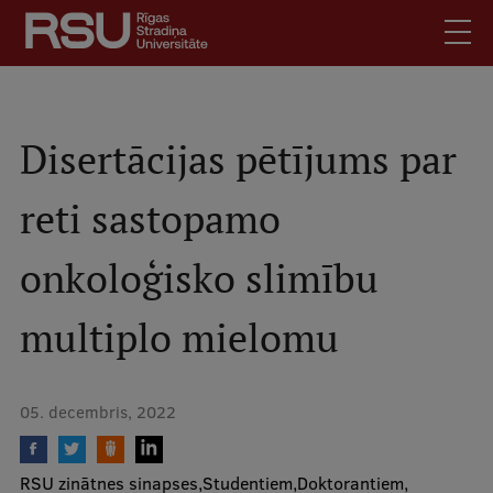
Pārlekt
uz
galveno
saturu
English
.
Latviski
Disertācijas pētījums par
Mobile
Meklēt
Skolēniem
reti sastopamo
augšējā
Studentiem
izvēlne
onkoloģisko slimību
Absolventiem
Darbiniekiem
multiplo mielomu
Darba devējiem
Bibliotēka
05. decembris, 2022
Kontakti
Vakances
RSU zinātnes sinapses
Studentiem
Doktorantiem