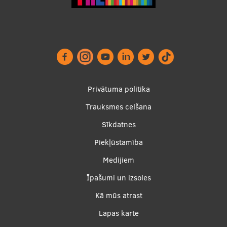
Footer
Privātuma politika
menu
Trauksmes celšana
Sīkdatnes
Piekļūstamība
Apakšējā
Medijiem
izvēlne2
Īpašumi un izsoles
Kā mūs atrast
Lapas karte