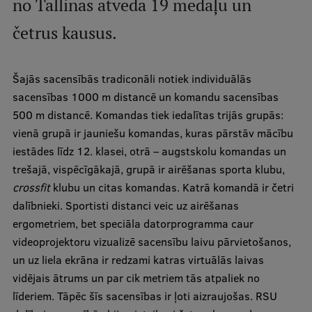
no Tallinas atveda 19 medaļu un
Ģerbonis
četrus kausus.
Projekti
Reitingi
Šajās sacensībās tradiconāli notiek individuālās
sacensības 1000 m distancē un komandu sacensības
Virtuālā tūre
500 m distancē. Komandas tiek iedalītas trijās grupās:
Ilgtspējīga attīstība
vienā grupā ir jauniešu komandas, kuras pārstāv mācību
iestādes līdz 12. klasei, otrā – augstskolu komandas un
Studiju un vides pieejamība
trešajā, vispēcīgākajā, grupā ir airēšanas sporta klubu,
Dati par 2025. gadu
crossfit
klubu un citas komandas. Katrā komandā ir četri
dalībnieki. Sportisti distanci veic uz airēšanas
Suvenīri un grāmatas
ergometriem, bet speciāla datorprogramma caur
videoprojektoru vizualizē sacensību laivu pārvietošanos,
un uz liela ekrāna ir redzami katras virtuālās laivas
Mūžizglītība
vidējais ātrums un par cik metriem tās atpaliek no
līderiem. Tāpēc šīs sacensības ir ļoti aizraujošas. RSU