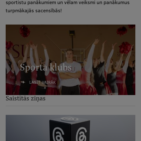
sportistu panākumiem un vēlam veiksmi un panākumus
turpmākajās sacensībās!
Sporta klubs
LASĪT VAIRĀK
Saistītās ziņas