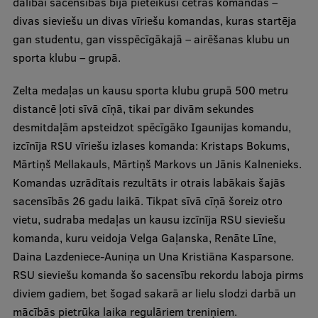
dalībai sacensībās bija pieteikusi četras komandas –
Ētikas un līdztiesības mācības
divas sieviešu un divas vīriešu komandas, kuras startēja
gan studentu, gan visspēcīgākajā – airēšanas klubu un
Atvērtā universitāte
sporta klubu – grupā.
Sagatavošanas kursi
Zelta medaļas un kausu sporta klubu grupā 500 metru
Profesionālās pilnveides kursi
distancē ļoti sīvā cīņā, tikai par divām sekundes
ESF kvalifikācijas celšanas kursi
desmitdaļām apsteidzot spēcīgāko Igaunijas komandu,
izcīnīja RSU vīriešu izlases komanda: Kristaps Bokums,
Pedagoģiskās izaugsmes centrs
Mārtiņš Mellakauls, Mārtiņš Markovs un Jānis Kalnenieks.
Kvalifikācijas atbilstības pārbaude
Komandas uzrādītais rezultāts ir otrais labākais šajās
sacensībās 26 gadu laikā. Tikpat sīvā cīņā šoreiz otro
vietu, sudraba medaļas un kausu izcīnīja RSU sieviešu
Pētniecība
komanda, kuru veidoja Velga Gaļanska, Renāte Līne,
Daina Lazdeniece-Auniņa un Una Kristiāna Kasparsone.
RSU sieviešu komanda šo sacensību rekordu laboja pirms
diviem gadiem, bet šogad sakarā ar lielu slodzi darbā un
Zinātniskie institūti un laboratorijas
mācībās pietrūka laika regulāriem treniņiem.