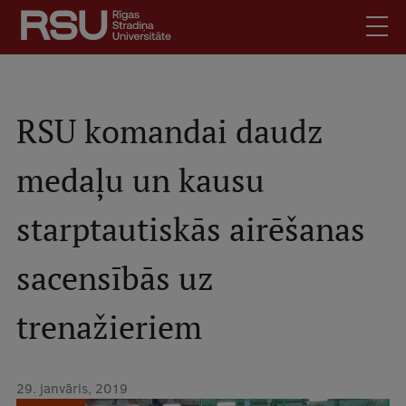
Pārlekt
uz
galveno
saturu
English
.
Latviski
RSU komandai daudz
Mobile
Meklēt
Skolēniem
medaļu un kausu
augšējā
Studentiem
izvēlne
starptautiskās airēšanas
Absolventiem
Darbiniekiem
sacensībās uz
Darba devējiem
Bibliotēka
trenažieriem
Kontakti
Vakances
29. janvāris, 2019