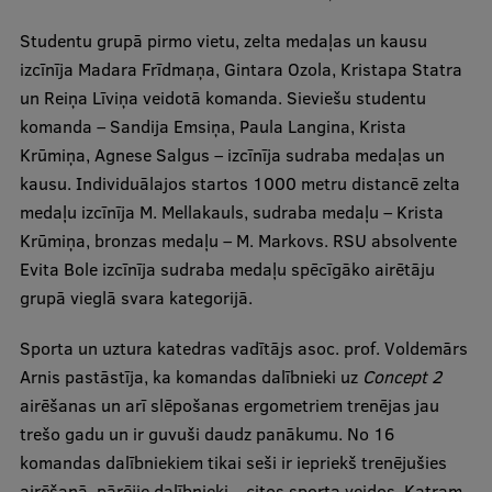
Pētniecības datu pārvaldība
Studentu grupā pirmo vietu, zelta medaļas un kausu
RSU zinātnes portāls
izcīnīja Madara Frīdmaņa, Gintara Ozola, Kristapa Statra
Zinātnes ietekme
un Reiņa Līviņa veidotā komanda. Sieviešu studentu
komanda – Sandija Emsiņa, Paula Langina, Krista
Pētniecības platformas
Krūmiņa, Agnese Salgus – izcīnīja sudraba medaļas un
Doktorantūras skola
kausu. Individuālajos startos 1000 metru distancē zelta
medaļu izcīnīja M. Mellakauls, sudraba medaļu – Krista
Pētniecības pakalpojumi
Krūmiņa, bronzas medaļu – M. Markovs. RSU absolvente
Pētniecības projekti
Evita Bole izcīnīja sudraba medaļu spēcīgāko airētāju
grupā vieglā svara kategorijā.
Zinātnieku brokastis
Sporta un uztura katedras vadītājs asoc. prof. Voldemārs
Vertikāli integrētie projekti
Arnis pastāstīja, ka komandas dalībnieki uz
Concept 2
Zinātniskās konferences
airēšanas un arī slēpošanas ergometriem trenējas jau
trešo gadu un ir guvuši daudz panākumu. No 16
Inovāciju centrs
komandas dalībniekiem tikai seši ir iepriekš trenējušies
airēšanā, pārējie dalībnieki – citos sporta veidos. Katram