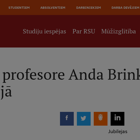
JĀ
STUDENTIEM
ABSOLVENTIEM
DARBINIEKIEM
DARBA DEVĒJIEM
NE
Studiju iespējas
Par RSU
Mūžizglītība
ta profesore Anda Bri
jā
Jubilejas