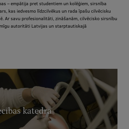
as – empātija pret studentiem un kolēģiem, sirsnība
rs, kas iedvesmo līdzcilvēkus un rada īpašu cilvēcisku
. Ar savu profesionalitāti, zināšanām, cilvēcisko sirsnību
īmīgu autoritāti Latvijas un starptautiskajā
ecības katedra