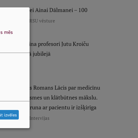
Profesorei Ainai Dālmanei – 100
,
Jubilejas
RSU vēsture
as mēs
RSU godina profesori Jutu Kroiču
nozīmīgā jubilejā
Jubilejas
Profesors Romans Lācis par medicīnu
kā attieksmes un klātbūtnes mākslu.
Kāpēc saruna ar pacientu ir izšķirīga
t izvēles
,
Jubilejas
Intervijas