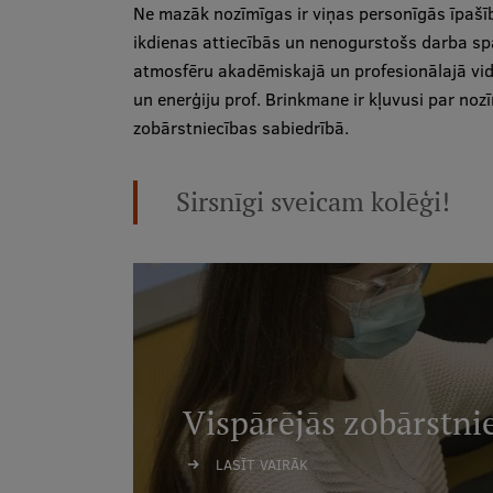
Ne mazāk nozīmīgas ir viņas personīgās īpašīb
ikdienas attiecībās un nenogurstošs darba spa
atmosfēru akadēmiskajā un profesionālajā vidē
un enerģiju prof. Brinkmane ir kļuvusi par noz
zobārstniecības sabiedrībā.
Sirsnīgi sveicam kolēģi!
Vispārējās zobārstni
LASĪT VAIRĀK