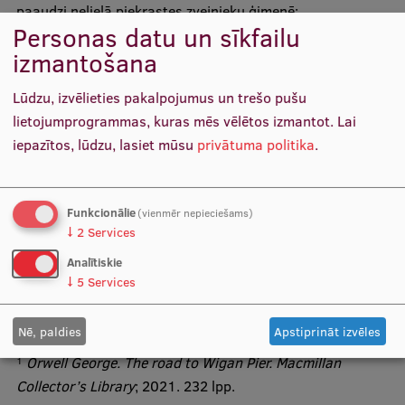
paaudzi nelielā piekrastes zvejnieku ģimenē:
Starptautiskā sadarbība
Personas datu un sīkfailu
izmantošana
"Daži pat negrib uz to skatīties, bet
Lūdzu, izvēlieties pakalpojumus un trešo pušu
Mobilitātes programmas
citi pagaršo un nākamajā reizē jau
lietojumprogrammas, kuras mēs vēlētos izmantot.
Lai
Starptautiskie projekti
saka: tikai grunduli, lūdzu!"
iepazītos, lūdzu, lasiet mūsu
privātuma politika
.
Starptautiskie sadarbības partneri
EURAXESS RSU kontaktpunkts
Funkcionālie
(vienmēr nepieciešams)
Lasīt visu LSM RSU
Zinātnes ekspreša
↓
2
Services
EATRIS koordinators Latvijā
publikāciju
Analītiskie
↓
5
Services
Nē, paldies
Apstiprināt izvēles
Orwell George. The road to Wigan Pier. Macmillan
1
Collector’s Library
; 2021. 232 lpp.