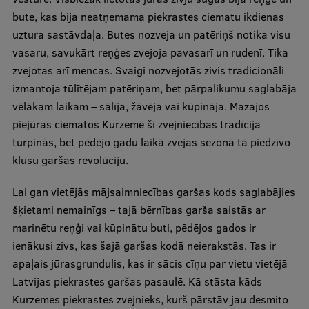
Pētniecības datu pārvaldība
bute, kas bija neatņemama piekrastes ciematu ikdienas
RSU zinātnes portāls
uztura sastāvdaļa. Butes nozveja un patēriņš notika visu
vasaru, savukārt reņģes zvejoja pavasarī un rudenī. Tika
Zinātnes ietekme
zvejotas arī mencas. Svaigi nozvejotās zivis tradicionāli
Pētniecības platformas
izmantoja tūlītējam patēriņam, bet pārpalikumu saglabāja
vēlākam laikam – sālīja, žāvēja vai kūpināja. Mazajos
Doktorantūras skola
piejūras ciematos Kurzemē šī zvejniecības tradīcija
Pētniecības pakalpojumi
turpinās, bet pēdējo gadu laikā zvejas sezonā tā piedzīvo
klusu garšas revolūciju.
Pētniecības projekti
Lai gan vietējās mājsaimniecības garšas kods saglabājies
Zinātnieku brokastis
šķietami nemainīgs – tajā bērnības garša saistās ar
Vertikāli integrētie projekti
marinētu reņģi vai kūpinātu buti, pēdējos gados ir
ienākusi zivs, kas šajā garšas kodā neierakstās. Tas ir
Zinātniskās konferences
apaļais jūrasgrundulis, kas ir sācis cīņu par vietu vietējā
Inovāciju centrs
Latvijas piekrastes garšas pasaulē. Kā stāsta kāds
Kurzemes piekrastes zvejnieks, kurš pārstāv jau desmito