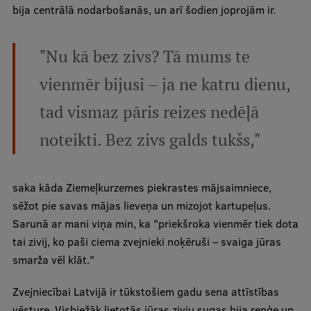
bija centrālā nodarbošanās, un arī šodien joprojām ir.
Ētikas un līdztiesības mācības
Atvērtā universitāte
"Nu kā bez zivs? Tā mums te
Sagatavošanas kursi
vienmēr bijusi – ja ne katru dienu,
Profesionālās pilnveides kursi
tad vismaz pāris reizes nedēļā
ESF kvalifikācijas celšanas kursi
noteikti. Bez zivs galds tukšs,"
Pedagoģiskās izaugsmes centrs
Kvalifikācijas atbilstības pārbaude
saka kāda Ziemeļkurzemes piekrastes mājsaimniece,
sēžot pie savas mājas lieveņa un mizojot kartupeļus.
Sarunā ar mani viņa min, ka "priekšroka vienmēr tiek dota
Pētniecība
tai zivij, ko paši ciema zvejnieki noķēruši – svaiga jūras
smarža vēl klāt."
Zinātniskie institūti un laboratorijas
Zvejniecībai Latvijā ir tūkstošiem gadu sena attīstības
vēsture. Visbiežāk lietotās jūras zivju sugas bija reņģe un