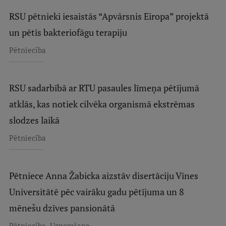
RSU pētnieki iesaistās “Apvārsnis Eiropa” projektā
un pētīs bakteriofāgu terapiju
Pētniecība
RSU sadarbībā ar RTU pasaules līmeņa pētījumā
atklās, kas notiek cilvēka organismā ekstrēmas
slodzes laikā
Pētniecība
Pētniece Anna Žabicka aizstāv disertāciju Vīnes
Universitātē pēc vairāku gadu pētījuma un 8
mēnešu dzīves pansionātā
,
Pētniecība
Uzņemšana