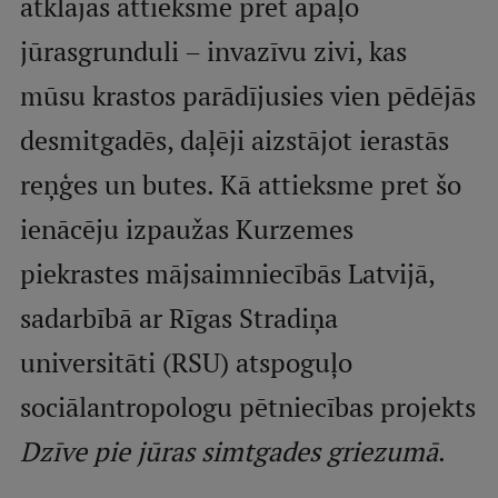
atklājas attieksmē pret apaļo
jūrasgrunduli – invazīvu zivi, kas
Studentu dzīve
mūsu krastos parādījusies vien pēdējās
Studiju norises vietas
desmitgadēs, daļēji aizstājot ierastās
Fakultātes
reņģes un butes. Kā attieksme pret šo
Mūsu cilvēki
ienācēju izpaužas Kurzemes
Stratēģija
piekrastes mājsaimniecībās Latvijā,
Struktūra
Vēsture un tradīcijas
sadarbībā ar Rīgas Stradiņa
Identitāte
universitāti (RSU) atspoguļo
RSU fonds
sociālantropologu pētniecības projekts
Aula
Dzīve pie jūras simtgades griezumā
.
Muzeji un ekspozīcijas