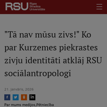
Pārlekt
uz
galveno
saturu
English
.
Latviski
"Tā nav mūsu zivs!" Ko
Mobile
Meklēt
Skolēniem
par Kurzemes piekrastes
augšējā
Studentiem
izvēlne
zivju identitāti atklāj RSU
Absolventiem
Darbiniekiem
sociālantropologi
Darba devējiem
Bibliotēka
21. janvāris, 2026
Kontakti
Vakances
Par mums medijos
Pētniecība