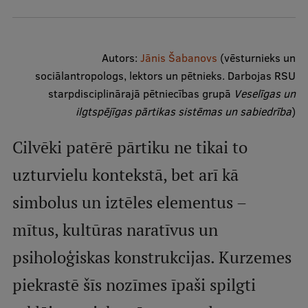
Mobile
galvenā
Studiju iespējas
izvēlne
Autors:
Jānis Šabanovs
(vēsturnieks un
sociālantropologs, lektors un pētnieks. Darbojas RSU
Pamatstudiju programmas
starpdisciplinārajā pētniecības grupā
Veselīgas un
ilgtspējīgas pārtikas sistēmas un sabiedrība
)
Maģistra studiju programmas
Cilvēki patērē pārtiku ne tikai to
Doktorantūra
uzturvielu kontekstā, bet arī kā
Rezidentūra
simbolus un iztēles elementus –
Uzņemšana
mītus, kultūras naratīvus un
Praktiska informācija
psiholoģiskas konstrukcijas. Kurzemes
Par RSU
piekrastē šīs nozīmes īpaši spilgti