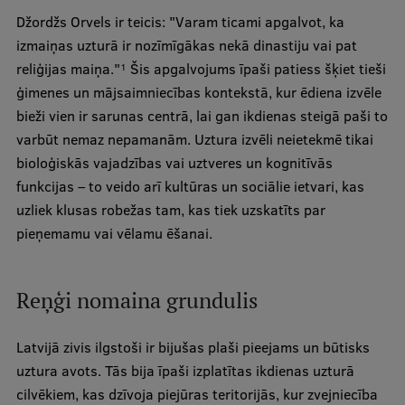
Džordžs Orvels ir teicis: "Varam ticami apgalvot, ka
Ģerbonis
izmaiņas uzturā ir nozīmīgākas nekā dinastiju vai pat
Projekti
reliģijas maiņa."
Šis apgalvojums īpaši patiess šķiet tieši
1
ģimenes un mājsaimniecības kontekstā, kur ēdiena izvēle
Reitingi
bieži vien ir sarunas centrā, lai gan ikdienas steigā paši to
Virtuālā tūre
varbūt nemaz nepamanām. Uztura izvēli neietekmē tikai
bioloģiskās vajadzības vai uztveres un kognitīvās
Ilgtspējīga attīstība
funkcijas – to veido arī kultūras un sociālie ietvari, kas
Studiju un vides pieejamība
uzliek klusas robežas tam, kas tiek uzskatīts par
pieņemamu vai vēlamu ēšanai.
Dati par 2025. gadu
Suvenīri un grāmatas
Reņģi nomaina grundulis
Mūžizglītība
Latvijā zivis ilgstoši ir bijušas plaši pieejams un būtisks
uztura avots. Tās bija īpaši izplatītas ikdienas uzturā
cilvēkiem, kas dzīvoja piejūras teritorijās, kur zvejniecība