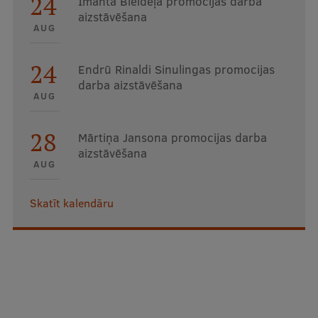
24
Imanta Bleideļa promocijas darba
aizstāvēšana
AUG
24
Endrū Rinaldi Sinulingas promocijas
darba aizstāvēšana
AUG
28
Mārtiņa Jansona promocijas darba
aizstāvēšana
AUG
Skatīt kalendāru