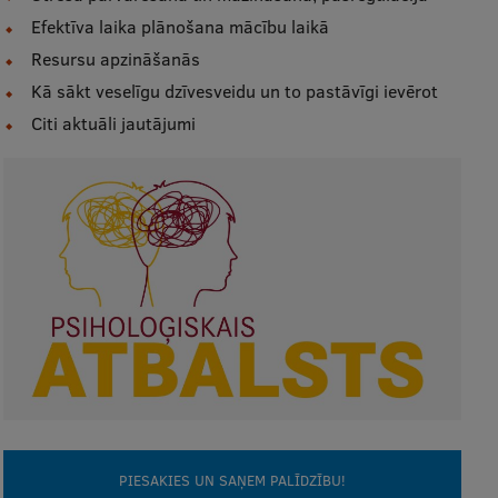
Ētikas un līdztiesības mācības
Efektīva laika plānošana mācību laikā
Resursu apzināšanās
Atvērtā universitāte
Kā sākt veselīgu dzīvesveidu un to pastāvīgi ievērot
Sagatavošanas kursi
Citi aktuāli jautājumi
Profesionālās pilnveides kursi
ESF kvalifikācijas celšanas kursi
Pedagoģiskās izaugsmes centrs
Kvalifikācijas atbilstības pārbaude
Pētniecība
Zinātniskie institūti un laboratorijas
PIESAKIES UN SAŅEM PALĪDZĪBU!