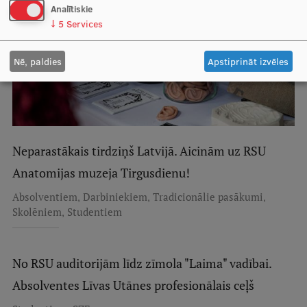
Analītiskie
Starptautiskā sadarbība
↓
5
Services
Nē, paldies
Apstiprināt izvēles
Mobilitātes programmas
Starptautiskie projekti
Starptautiskie sadarbības partneri
Neparastākais tirdziņš Latvijā. Aicinām uz RSU
EURAXESS RSU kontaktpunkts
Anatomijas muzeja Tirgusdienu!
EATRIS koordinators Latvijā
,
,
,
Absolventiem
Darbiniekiem
Tradicionālie pasākumi
,
Skolēniem
Studentiem
No RSU auditorijām līdz zīmola "Laima" vadībai.
Absolventes Līvas Utānes profesionālais ceļš