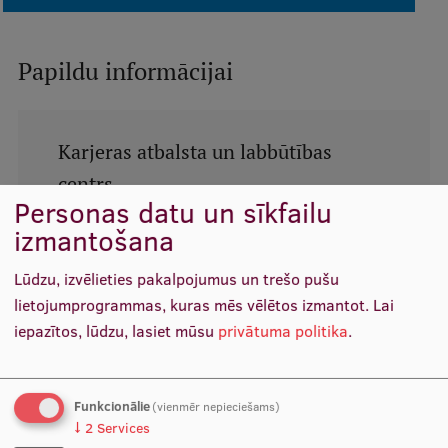
Pētniecības datu pārvaldība
RSU zinātnes portāls
Papildu informācijai
Zinātnes ietekme
Pētniecības platformas
Karjeras atbalsta un labbūtības
Doktorantūras skola
centrs
Pētniecības pakalpojumi
Personas datu un sīkfailu
Karjeras atbalsta un labbūtības centrs
izmantošana
Vīlipa iela 12, Rīga
Pētniecības projekti
+37167409140
Lūdzu, izvēlieties pakalpojumus un trešo pušu
Zinātnieku brokastis
karjerascentrs@rsu.lv
lietojumprogrammas, kuras mēs vēlētos izmantot.
Lai
Vertikāli integrētie projekti
iepazītos, lūdzu, lasiet mūsu
privātuma politika
.
Saistītās ziņas
Zinātniskās konferences
Inovāciju centrs
Funkcionālie
(vienmēr nepieciešams)
↓
2
Services