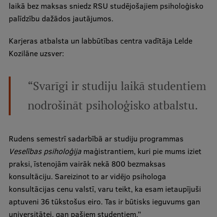
laikā bez maksas sniedz RSU studējošajiem psiholoģisko
palīdzību dažādos jautājumos.
Studentu dzīve
Karjeras atbalsta un labbūtības centra vadītāja Lelde
Studiju norises vietas
Kozilāne uzsver:
Fakultātes
Mūsu cilvēki
“Svarīgi ir studiju laikā studentiem
Stratēģija
nodrošināt psiholoģisko atbalstu.
Struktūra
Vēsture un tradīcijas
Rudens semestrī sadarbībā ar studiju programmas
Veselības psiholoģija
maģistrantiem, kuri pie mums iziet
Identitāte
praksi, īstenojām vairāk nekā 800 bezmaksas
RSU fonds
konsultāciju. Sareizinot to ar vidējo psihologa
konsultācijas cenu valstī, varu teikt, ka esam ietaupījuši
Aula
aptuveni 36 tūkstošus eiro. Tas ir būtisks ieguvums gan
Muzeji un ekspozīcijas
universitātei, gan pašiem studentiem.”