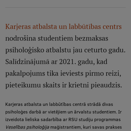
Mobile
galvenā
Studiju iespējas
izvēlne
Karjeras atbalsta un labbūtības centrs
nodrošina studentiem bezmaksas
Pamatstudiju programmas
psiholoģisko atbalstu jau ceturto gadu.
Maģistra studiju programmas
Salīdzinājumā ar 2021. gadu, kad
Doktorantūra
pakalpojums tika ieviests pirmo reizi,
Rezidentūra
pieteikumu skaits ir krietni pieaudzis.
Uzņemšana
Praktiska informācija
Karjeras atbalsta un labbūtības centrā strādā divas
psiholoģes darbā ar vietējiem un ārvalstu studentiem. Ir
izveidota lieliska sadarbība ar RSU studiju programmas
Par RSU
Veselības psiholoģija
maģistrantiem, kuri savas prakses