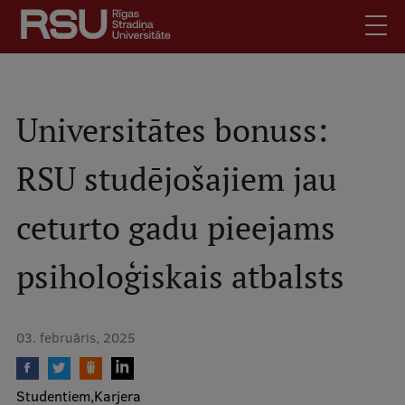
Pārlekt
uz
galveno
saturu
English
.
Latviski
Universitātes bonuss:
Mobile
Meklēt
Skolēniem
RSU studējošajiem jau
augšējā
Studentiem
izvēlne
ceturto gadu pieejams
Absolventiem
Darbiniekiem
psiholoģiskais atbalsts
Darba devējiem
Bibliotēka
03. februāris, 2025
Kontakti
Vakances
Studentiem
Karjera