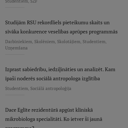
,
Studentiem
SZF
Studijām RSU rekordliels pieteikumu skaits un
sīvāka konkurence veselības aprūpes programmās
,
,
,
,
Darbiniekiem
Skolēniem
Skolotājiem
Studentiem
Uzņemšana
Izprast sabiedrību, iedziļināties un analizēt. Kam
īpaši noderēs sociālā antropologa izglītība
,
Studentiem
Sociālā antropoloģija
Dace Eglīte rezidentūrā apgūst klīniskā
mikrobiologa specialitāti. Ko ietver šī jaunā