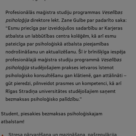
Ģerbonis
Profesionālās maģistra studiju programmas
Veselības
psiholoģija
direktore lekt. Zane Gulbe par padarīto saka:
Projekti
“Esmu priecīga par izveidojušos sadarbību ar Karjeras
Reitingi
atbalsta un labbūtības centra kolēģēm, kā arī esmu
pateicīga par psiholoģiskā atbalsta pieejamības
Virtuālā tūre
nodrošināšanu un aktualizēšanu. Šī ir brīnišķīga iespēja
Ilgtspējīga attīstība
profesionālajā maģistra studiju programmā
Veselības
psiholoģija
studējošajiem prakses ietvaros īstenot
Studiju un vides pieejamība
psiholoģisko konsultēšanu gan klātienē, gan attālināti –
Dati par 2025. gadu
gūt pieredzi, pilnveidot prasmes un kompetenci, kā arī
Rīgas Stradiņa universitātes studējošajiem saņemt
Suvenīri un grāmatas
bezmaksas psiholoģisko palīdzību.”
Student, piesakies bezmaksas psiholoģiskajam
Mūžizglītība
atbalstam!
Stresa pārvarēšana un mazināšana, pašregulācija