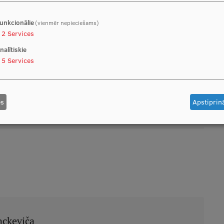
unkcionālie
(vienmēr nepieciešams)
2
Services
nalītiskie
5
Services
en, 5. novembrī
es
Apstiprinā
nckeviča