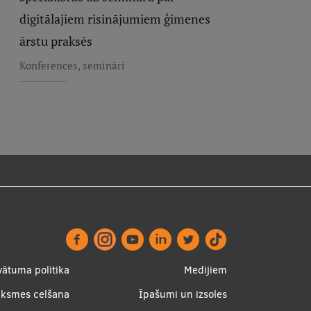
digitālajiem risinājumiem ģimenes
ārstu praksēs
Konferences, semināri
ter
Apakšējā
vātuma politika
Medijiem
nu
izvēlne2
uksmes celšana
Īpašumi un izsoles