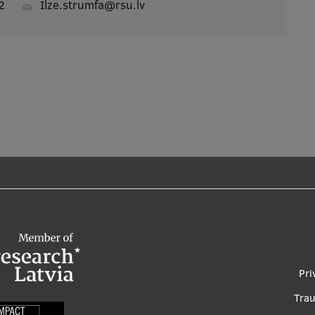
2
ilze.strumfa@rsu.lv
Foo
Pri
me
Tra