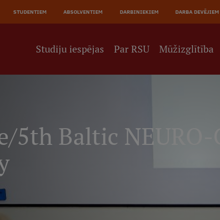
JĀ
STUDENTIEM
ABSOLVENTIEM
DARBINIEKIEM
DARBA DEVĒJIEM
NE
Studiju iespējas
Par RSU
Mūžizglītība
e/5th Baltic NEURO-
y