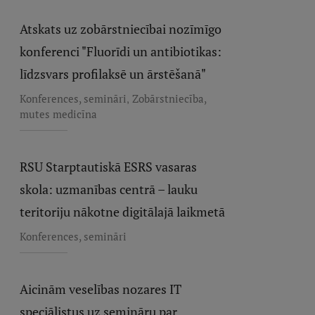
Atskats uz zobārstniecībai nozīmīgo
konferenci "Fluorīdi un antibiotikas:
līdzsvars profilaksē un ārstēšanā"
,
Konferences, semināri
Zobārstniecība,
mutes medicīna
RSU Starptautiskā ESRS vasaras
skola: uzmanības centrā – lauku
teritoriju nākotne digitālajā laikmetā
Konferences, semināri
Aicinām veselības nozares IT
speciālistus uz semināru par