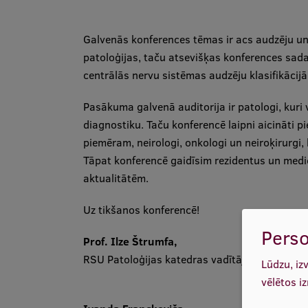
Galvenās konferences tēmas ir acs audzēju un i
patoloģijas, taču atsevišķas konferences sad
centrālās nervu sistēmas audzēju klasifikāci
Pasākuma galvenā auditorija ir patologi, kuri 
diagnostiku. Taču konferencē laipni aicināti pi
piemēram, neirologi, onkologi un neiroķirurgi, 
Tāpat konferencē gaidīsim rezidentus un medic
aktualitātēm.
Uz tikšanos konferencē!
Perso
Prof. Ilze Štrumfa,
RSU Patoloģijas katedras vadītāja
Lūdzu, iz
vēlētos i