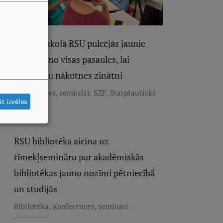
Vasaras skolā RSU pulcējās jaunie
pētnieki no visas pasaules, lai
stiprinātu nākotnes zinātni
,
,
Konferences, semināri
SZF
Starptautiskā
t izvēles
sadarbība
RSU bibliotēka aicina uz
tīmekļsemināru par akadēmiskās
bibliotēkas jauno nozīmi pētniecībā
un studijās
,
Bibliotēka
Konferences, semināri