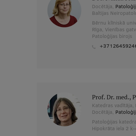
Docētāja,
Patoloģi
Baltijas Neiropato
Bērnu klīniskā univ
Rīga, Vienības gat
Patoloģijas birojs
+3712645924
Prof. Dr. med.,
Katedras vadītāja,
Docētāja,
Patoloģi
Patoloģijas katedr
Hipokrāta iela 2 k-