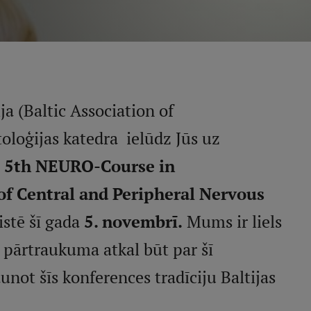
ja (Baltic Association of
oloģijas katedra ielūdz Jūs uz
i
5th NEURO-Course in
f Central and Peripheral Nervous
aistē šī gada
5. novembrī.
Mums ir liels
a pārtraukuma atkal būt par šī
ot šīs konferences tradīciju Baltijas