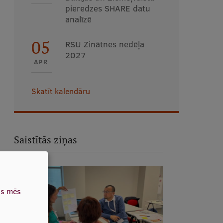
pieredzes SHARE datu
analīzē
05
RSU Zinātnes nedēļa
2027
APR
Skatīt kalendāru
Saistītās ziņas
as mēs