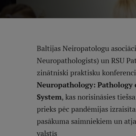
Baltijas Neiropatologu asociāci
Neuropathologists) un RSU Pat
zinātniski praktisku konferenc
Neuropathology: Pathology o
System
, kas norisināsies tiešs
prieks pēc pandēmijas izraisīt
pasākuma saimniekiem un atjaun
valstīs