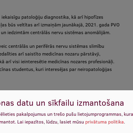
ekaisīgu patoloģiju diagnostika, kā arī hipofīzes
aļas būs veltītas arī izmaiņām jaunākajā, 2021. gada PVO
jā un iedzimtām centrālās nervu sistēmas anomālijām.
veic centrālās un perifērās nervu sistēmas slimību
edalīties arī saistīto medicīnas nozaru pārstāvji,
kā arī visi ieinteresētie medicīnas nozares profesionāļi.
īnas studentus, kuri interesējas par neiropatoloģijas
nas datu un sīkfailu izmantošana
vēlieties pakalpojumus un trešo pušu lietojumprogrammas, kur
zmantot.
Lai iepazītos, lūdzu, lasiet mūsu
privātuma politika
.