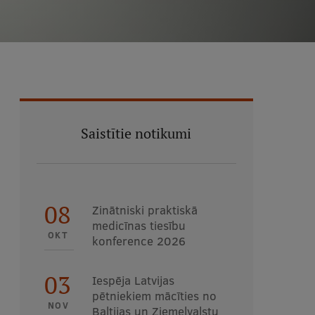
Saistītie notikumi
08
Zinātniski praktiskā
medicīnas tiesību
OKT
konference 2026
03
Iespēja Latvijas
pētniekiem mācīties no
NOV
Baltijas un Ziemeļvalstu