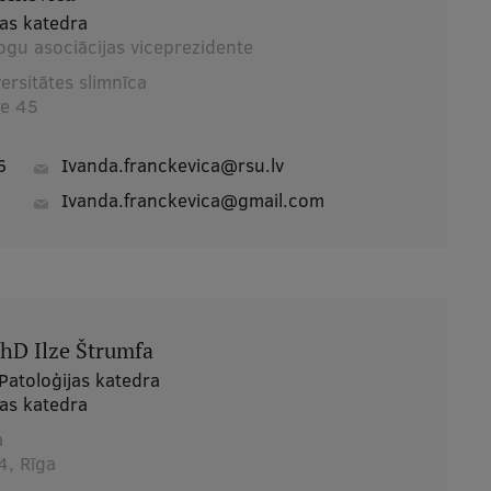
jas katedra
logu asociācijas viceprezidente
ersitātes slimnīca
ve 45
6
ivanda.franckevica@rsu.lv
Ivanda.franckevica@gmail.com
 PhD Ilze Štrumfa
Patoloģijas katedra
jas katedra
a
4, Rīga