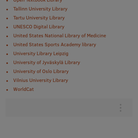
Ētikas un līdztiesības mācības
Tallinn University Library
Tartu University Library
Atvērtā universitāte
UNESCO Digital Library
Sagatavošanas kursi
United States National Library of Medicine
Profesionālās pilnveides kursi
United States Sports Academy library
University Library Leipzig
ESF kvalifikācijas celšanas kursi
University of Jyväskylä Library
Pedagoģiskās izaugsmes centrs
University of Oslo Library
Kvalifikācijas atbilstības pārbaude
Vilnius University Library
WorldCat
Pētniecība
Augšējā
izvēlne
Zinātniskie institūti un laboratorijas