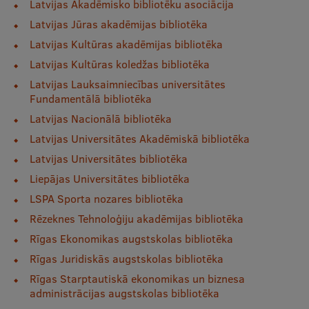
Latvijas Akadēmisko bibliotēku asociācija
Mobile
Latvijas Jūras akadēmijas bibliotēka
galvenā
Studiju iespējas
Latvijas Kultūras akadēmijas bibliotēka
izvēlne
Latvijas Kultūras koledžas bibliotēka
Latvijas Lauksaimniecības universitātes
Pamatstudiju programmas
Fundamentālā bibliotēka
Latvijas Nacionālā bibliotēka
Maģistra studiju programmas
Latvijas Universitātes Akadēmiskā bibliotēka
Doktorantūra
Latvijas Universitātes bibliotēka
Rezidentūra
Liepājas Universitātes bibliotēka
LSPA Sporta nozares bibliotēka
Uzņemšana
Rēzeknes Tehnoloģiju akadēmijas bibliotēka
Praktiska informācija
Rīgas Ekonomikas augstskolas bibliotēka
Rīgas Juridiskās augstskolas bibliotēka
Rīgas Starptautiskā ekonomikas un biznesa
Par RSU
administrācijas augstskolas bibliotēka