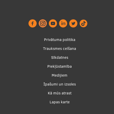
Starptautiskā sadarbība
Mobilitātes programmas
Footer
Starptautiskie projekti
Privātuma politika
menu
Trauksmes celšana
Starptautiskie sadarbības partneri
Sīkdatnes
EURAXESS RSU kontaktpunkts
Piekļūstamība
EATRIS koordinators Latvijā
Apakšējā
Medijiem
izvēlne2
Īpašumi un izsoles
Kā mūs atrast
Lapas karte