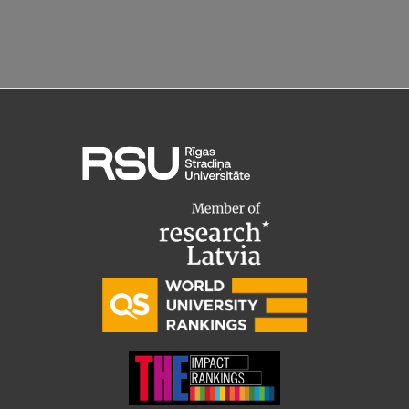
Pētniecības datu pārvaldība
RSU zinātnes portāls
Zinātnes ietekme
Pētniecības platformas
Doktorantūras skola
Pētniecības pakalpojumi
Pētniecības projekti
Zinātnieku brokastis
Vertikāli integrētie projekti
Zinātniskās konferences
Inovāciju centrs