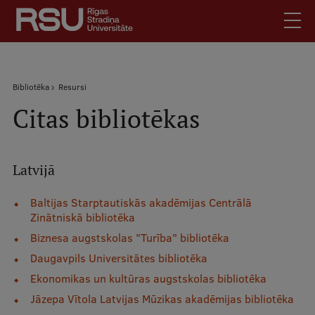
Pārlekt
uz
galveno
saturu
English
.
Atpakaļceļš
Bibliotēka
Resursi
Latviski
Citas bibliotēkas
Mobile
Meklēt
Skolēniem
augšējā
Studentiem
izvēlne
Latvijā
Absolventiem
Darbiniekiem
Baltijas Starptautiskās akadēmijas Centrālā
Zinātniskā bibliotēka
Darba devējiem
Biznesa augstskolas "Turība" bibliotēka
Bibliotēka
Daugavpils Universitātes bibliotēka
Kontakti
Ekonomikas un kultūras augstskolas bibliotēka
Vakances
Jāzepa Vītola Latvijas Mūzikas akadēmijas bibliotēka