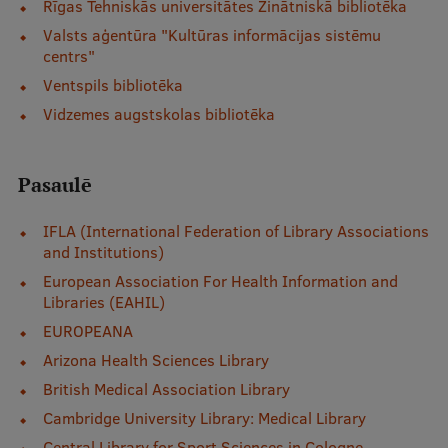
Rīgas Tehniskās universitātes Zinātniskā bibliotēka
Valsts aģentūra "Kultūras informācijas sistēmu
Studentu dzīve
centrs"
Ventspils bibliotēka
Studiju norises vietas
Vidzemes augstskolas bibliotēka
Fakultātes
Mūsu cilvēki
Pasaulē
Stratēģija
IFLA (International Federation of Library Associations
Struktūra
and Institutions)
European Association For Health Information and
Vēsture un tradīcijas
Libraries (EAHIL)
Identitāte
E
UROPEANA
Arizona Health Sciences Library
RSU fonds
British Medical Association Library
Aula
Cambridge University Library: Medical Library
Muzeji un ekspozīcijas
Central Library for Sport Sciences in Cologne