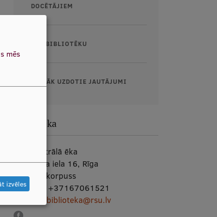
DOCĒTĀJIEM
PAR BIBLIOTĒKU
as mēs
BIEŽĀK UZDOTIE JAUTĀJUMI
Bibliotēka
RSU centrālā ēka
Dzirciema iela 16, Rīga
Telpa:
G korpuss
t izvēles
Tālrunis:
+37167061521
E-pasts:
biblioteka@rsu.lv