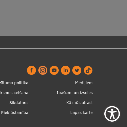
ter
Apakšējā
vātuma politika
Medijiem
nu
izvēlne2
uksmes celšana
Īpašumi un izsoles
Sīkdatnes
Kā mūs atrast
Piekļūstamība
Lapas karte