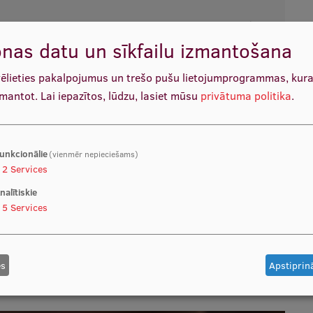
nas datu un sīkfailu izmantošana
vēlieties pakalpojumus un trešo pušu lietojumprogrammas, kur
zmantot.
Lai iepazītos, lūdzu, lasiet mūsu
privātuma politika
.
ABONĒTIE E-RESURSI PA VEIDIEM
unkcionālie
(vienmēr nepieciešams)
2
Services
IZMĒĢINĀJUMA DATUBĀZES
nalītiskie
5
Services
PERIODISKIE IZDEVUMI 2026. GADĀ
es
Apstiprinā