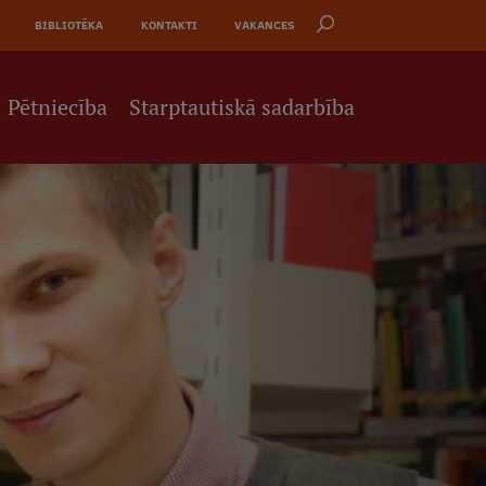
BIBLIOTĒKA
KONTAKTI
VAKANCES
Pētniecība
Starptautiskā sadarbība