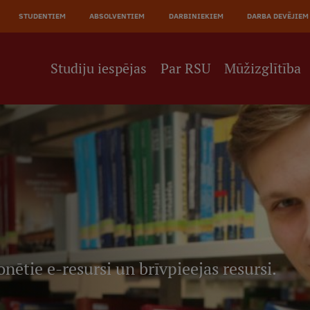
JĀ
STUDENTIEM
ABSOLVENTIEM
DARBINIEKIEM
DARBA DEVĒJIEM
NE
Studiju iespējas
Par RSU
Mūžizglītība
onētie e-resursi un brīvpieejas resursi.