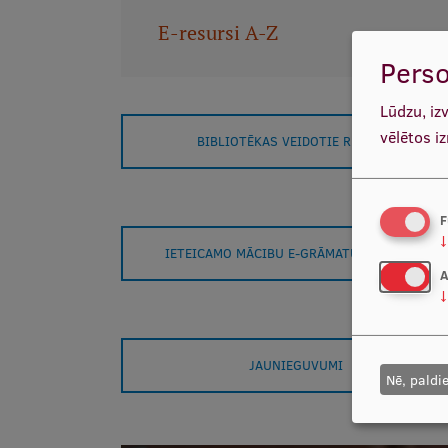
E-resursi A-Z
Perso
Lūdzu, iz
vēlētos i
BIBLIOTĒKAS VEIDOTIE RESURSI
F
↓
IETEICAMO MĀCIBU E-GRĀMATU SARAKSTS
A
↓
JAUNIEGUVUMI
Nē, paldi