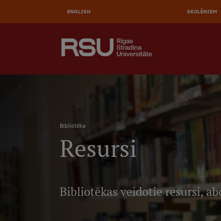
AUGŠĒ
Pārlekt
uz
ENGLISH
SKOLĒNIEM
IZVĒL
galveno
saturu
MEKLĒT
Galvenā
izvēlne
.
Atpakaļceļš
Bibliotēka
Resursi
Bibliotēkas veidotie resursi, ab