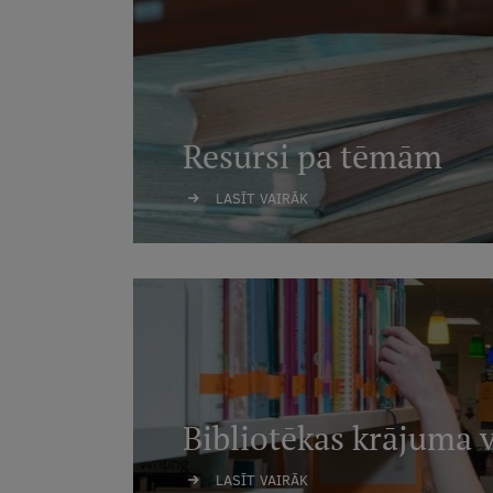
Resursi pa tēmām
LASĪT VAIRĀK
Bibliotēkas krājuma 
LASĪT VAIRĀK