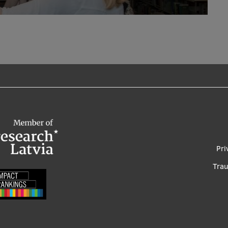
Foo
Pri
me
Tra