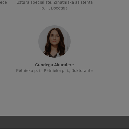
iece
Uztura speciāliste, Zinātniskā asistenta
p. i., Docētāja
Gundega Akuratere
Pētnieka p. i., Pētnieka p. i., Doktorante