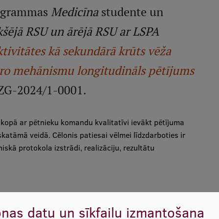
programmas
Medicīna
studente un
kšējā RSU un ārējā RSU ar LSPA
ktivitātes kā sekundārā krūts vēža
lāro mehānismu longitudināls pētījums
-ZG-2024/1-0001.
 kopā ar pētnieku komandu kvalitatīvi ievākt pētījuma
katāmā veidā. Cēlonis patiesai vēlmei līdzdarboties ir
skā protokola izstrādi, realizāciju, rezultātu
nas datu un sīkfailu izmantošana