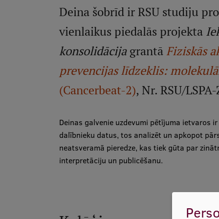
Deina šobrīd ir RSU studiju 
vienlaikus piedalās projekta
Ie
konsolidācija
grantā
Fiziskās a
prevencijas līdzeklis: moleku
(Cancerbeat-2)
, Nr. RSU/LSPA
Deinas galvenie uzdevumi pētījuma ietvaros ir
dalībnieku datus, tos analizēt un apkopot pārs
neatsveramā pieredze, kas tiek gūta par zinātni
interpretāciju un publicēšanu.
Perso