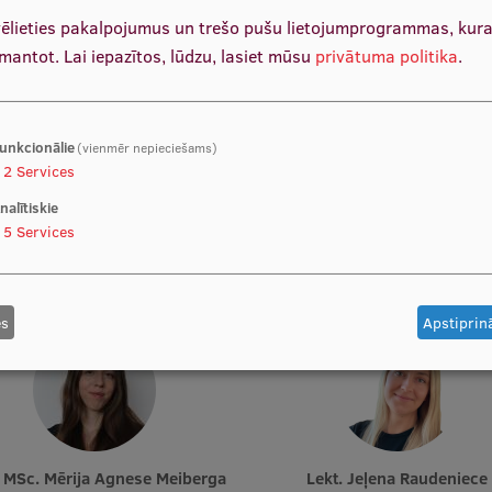
vēlieties pakalpojumus un trešo pušu lietojumprogrammas, kur
zmantot.
Lai iepazītos, lūdzu, lasiet mūsu
privātuma politika
.
unkcionālie
(vienmēr nepieciešams)
2
Services
nalītiskie
5
Services
Asoc. prof. Dace Reihmane
Lekt. Ilze Justamente
a, Vadošā pētnieka p. i., Eksperte
Docētāja, Eksperte
es
Apstiprinā
t. MSc. Mērija Agnese Meiberga
Lekt. Jeļena Raudeniece