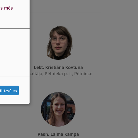
as mēs
Lekt. Kristiāna Kovtuna
Docētāja, Pētnieka p. i., Pētniece
t izvēles
Pasn. Laima Kampa