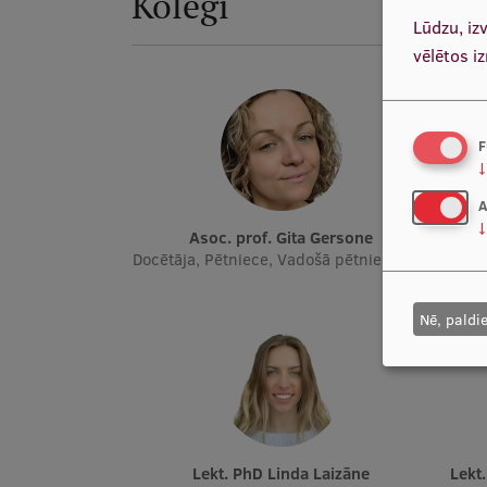
Kolēģi
Lūdzu, iz
vēlētos i
F
↓
A
↓
Asoc. prof. Gita Gersone
Docētāja, Pētniece, Vadošā pētnieka p. i.
Docētāj
Nē, paldi
Lekt. PhD Linda Laizāne
Lek