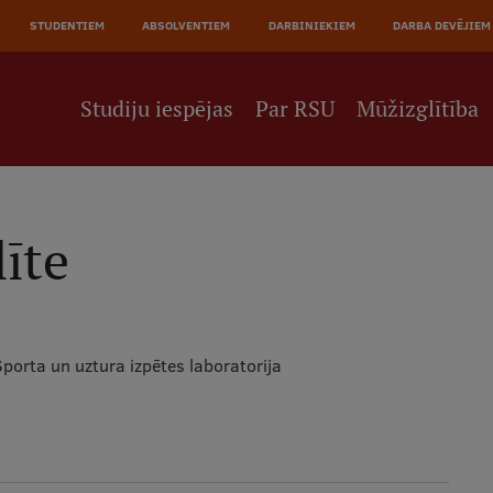
JĀ
STUDENTIEM
ABSOLVENTIEM
DARBINIEKIEM
DARBA DEVĒJIEM
NE
Studiju iespējas
Par RSU
Mūžizglītība
īte
Sporta un uztura izpētes laboratorija