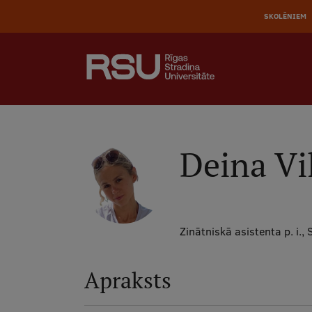
AUGŠĒ
Pārlekt
uz
SKOLĒNIEM
IZVĒL
galveno
saturu
MEKLĒT
Galvenā
izvēlne
.
Deina Vil
Zinātniskā asistenta p. i.,
Apraksts