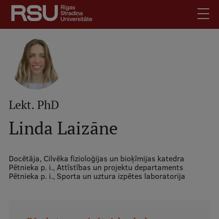
Pārlekt
uz
galveno
saturu
English
Latviski
Mobile
Meklēt
Skolēniem
augšējā
Lekt. PhD
Studentiem
izvēlne
Absolventiem
Linda Laizāne
Darbiniekiem
Darba devējiem
Docētāja,
Cilvēka fizioloģijas un bioķīmijas katedra
Pētnieka p. i.,
Attīstības un projektu departaments
Bibliotēka
Pētnieka p. i.,
Sporta un uztura izpētes laboratorija
Kontakti
Vakances