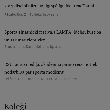
Pētniecības datu pārvaldība
starpdisciplināru un ilgtspējīgu ideju radīšanai
RSU zinātnes portāls
Pētniecība, Zinātnieku brokastis
Zinātnes ietekme
Pētniecības platformas
Sporta zinātnieki festivālā LAMPA: idejas, kustība
un sarunas vienuviet
Doktorantūras skola
Studentiem, Darbiniekiem, Sports
Pētniecības pakalpojumi
Pētniecības projekti
RSU Jauno mediķu akadēmijā pirmo reizi notiek
Zinātnieku brokastis
nodarbība par sporta medicīnu
Vertikāli integrētie projekti
Iekšējā konsolidācija, RSU LSPA, Skolēniem
Zinātniskās konferences
Inovāciju centrs
Kolēģi