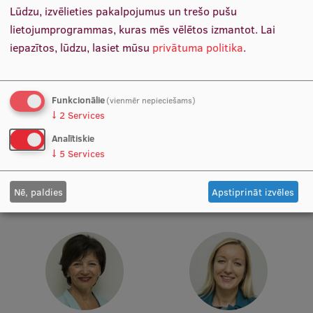
Lūdzu, izvēlieties pakalpojumus un trešo pušu
lietojumprogrammas, kuras mēs vēlētos izmantot.
Lai
iepazītos, lūdzu, lasiet mūsu
privātuma politika
.
Prof. Dace Zavadska
Prof. Dr. med. Ilze Konrāde
Docētāja, Vadošā pētniece,
Docētāja, Studiju programmas
Funkcionālie
(vienmēr nepieciešams)
Vadošā pētniece, projekta
direktore, DSP "Veselības
↓
2
Services
zinātniskā vadītāja
aprūpe" apakšprogrammas
Analītiskie
"Medicīna" direktore, Valdes
↓
5
Services
locekle
Nē, paldies
Apstiprināt izvēles