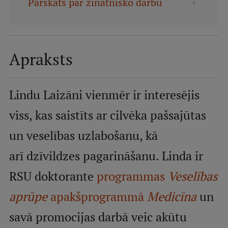
Pārskats par zinātnisko darbu
Mobile
galvenā
Studiju iespējas
izvēlne
Apraksts
Pamatstudiju programmas
Maģistra studiju programmas
Lindu Laizāni vienmēr ir interesējis
Doktorantūra
viss, kas saistīts ar cilvēka pašsajūtas
Rezidentūra
un veselības uzlabošanu, kā
Uzņemšana
arī dzīvildzes pagarināšanu. Linda ir
Praktiska informācija
RSU doktorante
programmas
Veselības
aprūpe
apakšprogrammā
Medicīna
un
Par RSU
savā promocijas darbā veic akūtu