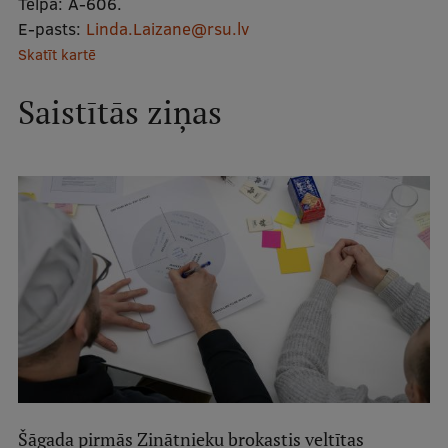
Telpa:
A-606.
Ētikas un līdztiesības mācības
E-pasts:
Linda.Laizane@rsu.lv
Skatīt kartē
Atvērtā universitāte
Sagatavošanas kursi
Saistītās ziņas
Profesionālās pilnveides kursi
ESF kvalifikācijas celšanas kursi
Pedagoģiskās izaugsmes centrs
Kvalifikācijas atbilstības pārbaude
Pētniecība
Zinātniskie institūti un laboratorijas
Šāgada pirmās Zinātnieku brokastis veltītas