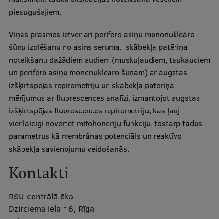
pieaugušajiem.
Ģerbonis
Projekti
Viņas prasmes ietver arī perifēro asiņu mononukleāro
šūnu izolēšanu no asins seruma, skābekļa patēriņa
Reitingi
noteikšanu dažādiem audiem (muskuļaudiem, taukaudiem
Virtuālā tūre
un perifēro asiņu mononukleāro šūnām) ar augstas
izšķirtspējas repirometriju un skābekļa patēriņa
Ilgtspējīga attīstība
mērījumus ar fluorescences analīzi, izmantojot augstas
Studiju un vides pieejamība
izšķirtspējas fluorescences repirometriju, kas ļauj
vienlaicīgi novērtēt mitohondriju funkciju, tostarp tādus
Dati par 2025. gadu
parametrus kā membrānas potenciāls un reaktīvo
Suvenīri un grāmatas
skābekļa savienojumu veidošanās.
Kontakti
Mūžizglītība
RSU centrālā ēka
Dzirciema iela 16, Rīga