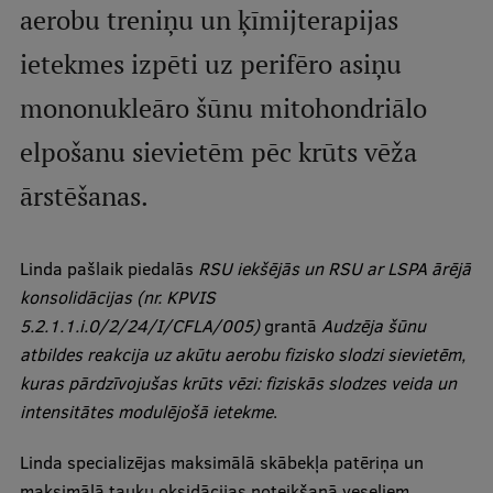
aerobu treniņu un ķīmijterapijas
Studentu dzīve
ietekmes izpēti uz perifēro asiņu
Studiju norises vietas
mononukleāro šūnu mitohondriālo
Fakultātes
elpošanu sievietēm pēc krūts vēža
Mūsu cilvēki
ārstēšanas.
Stratēģija
Struktūra
Linda pašlaik piedalās
RSU iekšējās un RSU ar LSPA ārējā
konsolidācijas (nr. KPVIS
Vēsture un tradīcijas
5.2.1.1.i.0/2/24/I/CFLA/005)
grantā
Audzēja šūnu
Identitāte
atbildes reakcija uz akūtu aerobu fizisko slodzi sievietēm,
kuras pārdzīvojušas krūts vēzi: fiziskās slodzes veida un
RSU fonds
intensitātes modulējošā ietekme
.
Aula
Linda specializējas maksimālā skābekļa patēriņa un
Muzeji un ekspozīcijas
maksimālā tauku oksidācijas noteikšanā veseliem