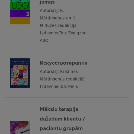
jomas
Autors(i):
K.
Mārtinsones un K.
Miltuzes redakcijā
Izdevniecība:
Zvaigzne
ABC
Искусствотерапия
Autors(i):
Kristīnes
Mārtinsones redakcijā
Izdevniecība:
Речь
Mākslu terapija
dažādām klientu /
pacientu grupām