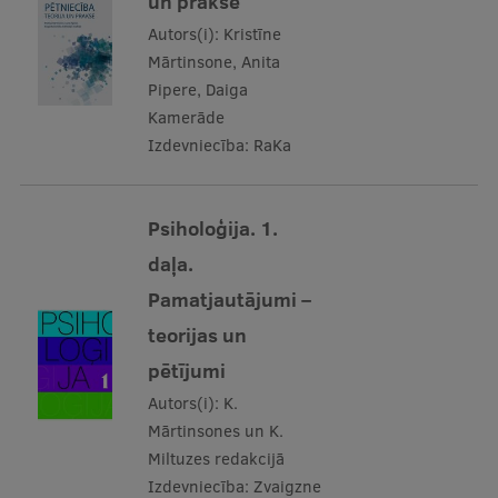
un prakse
Autors(i):
Kristīne
Mārtinsone, Anita
Pipere, Daiga
Kamerāde
Izdevniecība:
RaKa
Psiholoģija. 1.
daļa.
Pamatjautājumi –
teorijas un
pētījumi
Autors(i):
K.
Mārtinsones un K.
Miltuzes redakcijā
Izdevniecība:
Zvaigzne