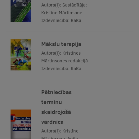
Autors(i):
Sastādītāja:
Kristīne Mārtinsone
Izdevniecība:
RaKa
Mākslu terapija
Autors(i):
Kristīnes
Mārtinsones redakcijā
Izdevniecība:
RaKa
Pētniecības
terminu
skaidrojošā
vārdnīca
Autors(i):
Kristīne
Mārtinsone, Anita