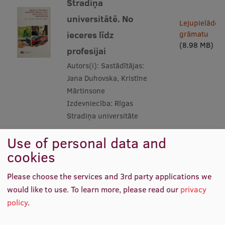
Stradiņa
universitātē. No
Lejupielādēt
ieceres līdz
grāmatu
(8.98 MB)
profesijai
Autors(i):
Sastādītājas:
Jana Duhovska, Kristīne
Mārtinsone
Izdevniecība:
Rīgas
Stradiņa universitāte
Use of personal data and
cookies
Konsultēšana un
konsultatīvā
Please choose the services and 3rd party applications we
psiholoģija
would like to use.
To learn more, please read our
privacy
Lejupielādēt
Autors(i):
Jeļena
policy
.
(1.85 MB)
Ļevina, Kristīne