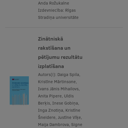
Anda Rožukalne
Izdevniecība:
Rīgas
Stradiņa universitāte
Zinātniskā
rakstīšana un
pētījumu rezultātu
izplatīšana
Autors(i):
Daiga Spila,
Kristīne Mārtinsone,
Ivans Jānis Mihailovs,
Anita Pipere, Uldis
Berķis, Inese Gobiņa,
Inga Znotiņa, Kristīne
Šneidere, Justīne Vīķe,
Maija Dambrova, Signe