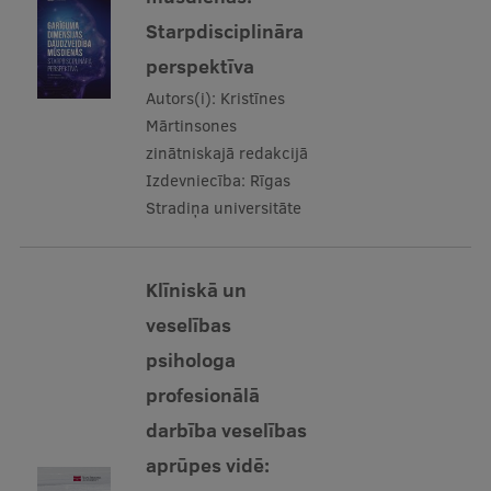
Starpdisciplināra
International Student Ambassadors
perspektīva
Autors(i):
Kristīnes
About Us
Mārtinsones
zinātniskajā redakcijā
Izdevniecība:
Rīgas
Stradiņa universitāte
Student life
Study bases
Klīniskā un
Faculties
veselības
Our people
psihologa
Strategy
profesionālā
darbība veselības
Structure
aprūpes vidē:
History