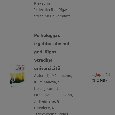
Riekstiņa
Izdevniecība:
Rīgas
Stradiņa universitāte
Psiholoģijas
izglītības desmit
gadi Rīgas
Stradiņa
universitātē
Lejupielādēt
Autors(i):
Mārtinsone,
(3.2 MB)
K., Mihailova, S.,
Koļesņikova, J.,
Mihailovs, I. J., Ļevina,
J., Freimane, G.,
Šneidere, K.
Izdevniecība:
Rīgas