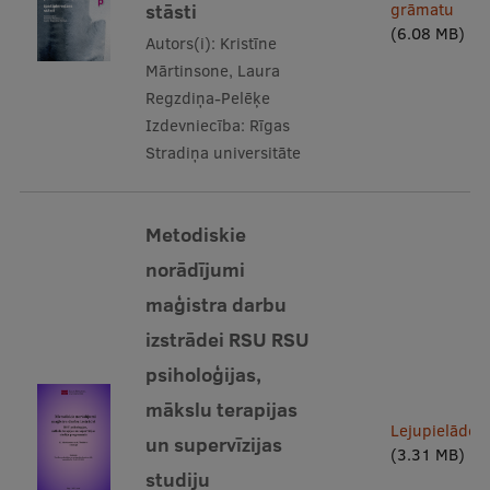
stāsti
grāmatu
Research Breakfast
(6.08 MB)
Autors(i):
Kristīne
Completed projects
Mārtinsone, Laura
Regzdiņa-Pelēķe
Vertically Integrated Projects
Izdevniecība:
Rīgas
Scientific Conferences
Stradiņa universitāte
Innovation Centre
Metodiskie
norādījumi
International Cooperation
maģistra darbu
izstrādei RSU RSU
psiholoģijas,
Mobility programmes
mākslu terapijas
International projects
Lejupielādēt
un supervīzijas
(3.31 MB)
International partners
studiju