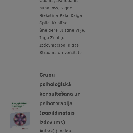
Gobiņa, Ivans Jānis
Mihailovs, Signe
Riekstiņa-Pāla, Daiga
Spila, Kristīne
Šneidere, Justīne Vīķe,
Inga Znotiņa
Izdevniecība:
Rīgas
Stradiņa universitāte
Grupu
psiholoģiskā
konsultēšana un
psihoterapija
(papildinātais
izdevums)
Autors(i):
Velga