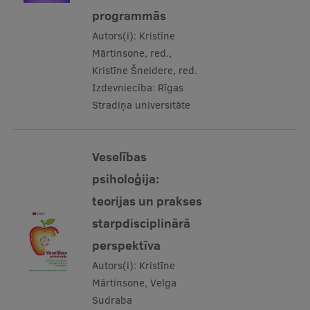
EURAXESS RSU contact point
programmās
Foreign delegation requests
Autors(i):
Kristīne
Mārtinsone, red.,
EATRIS Coordinator in Latvia
Kristīne Šneidere, red.
Izdevniecība:
Rīgas
Stradiņa universitāte
Veselības
psiholoģija:
teorijas un prakses
starpdisciplinārā
perspektīva
Autors(i):
Kristīne
Mārtinsone, Velga
Sudraba