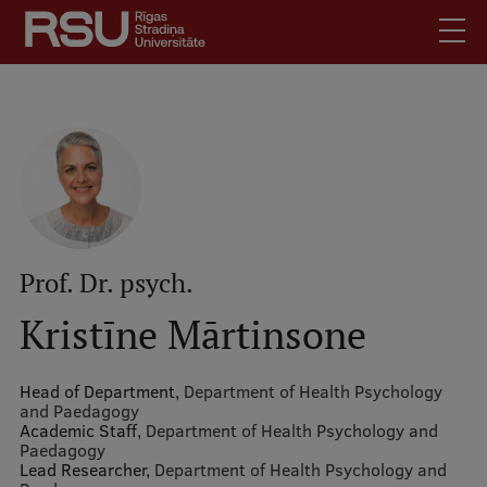
Skip
to
main
content
English
.
Latviski
Mobile
Search
Meet Us
augšējā
Students
izvēlne
Alumni
Prof. Dr. psych.
For Staff
Kristīne Mārtinsone
For Employers
Library
Head of Department,
Department of Health Psychology
and Paedagogy
Contacts
Academic Staff,
Department of Health Psychology and
Paedagogy
How to find us
Lead Researcher,
Department of Health Psychology and
Jobs