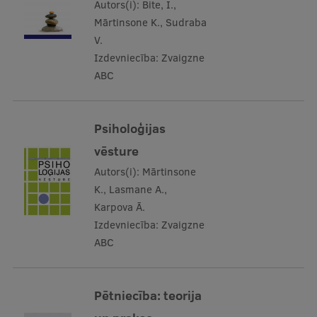
Autors(i):
Bite, I.,
Mārtinsone K., Sudraba
V.
Izdevniecība:
Zvaigzne
ABC
Psiholoģijas
vēsture
Autors(i):
Mārtinsone
K., Lasmane A.,
Karpova Ā.
Izdevniecība:
Zvaigzne
ABC
Pētniecība: teorija