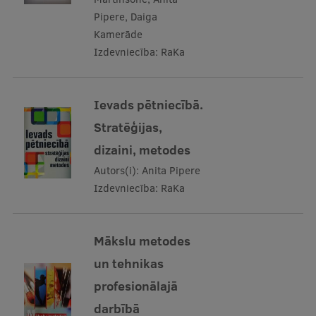
Pipere, Daiga
Kamerāde
Izdevniecība:
RaKa
Ievads pētniecībā.
Stratēģijas,
dizaini, metodes
Autors(i):
Anita Pipere
Izdevniecība:
RaKa
Mākslu metodes
un tehnikas
profesionālajā
darbībā