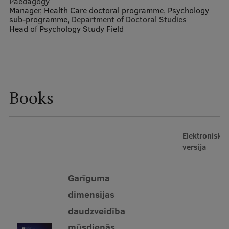
Paedagogy
Manager, Health Care doctoral programme, Psychology
sub-programme,
Department of Doctoral Studies
Mobile
Head of Psychology Study Field
galvenā
Study Here
izvēlne
Undergraduate Programmes
Books
Postgraduate Study Programmes
Doctoral Studies
Elektroniskā
Graduate Medical Training
versija
Admissions
Garīguma
Your Start in Riga
dimensijas
Why choose RSU?
daudzveidība
Medizinstudium an der RSU
mūsdienās.