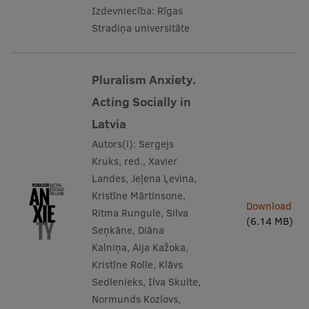
Izdevniecība:
Rīgas
Stradiņa universitāte
Pluralism Anxiety.
Acting Socially in
Latvia
Autors(i):
Sergejs
Kruks, red., Xavier
Landes, Jeļena Ļevina,
Kristīne Mārtinsone,
Download
Ritma Rungule, Silva
(6.14 MB)
Seņkāne, Diāna
Kalniņa, Aija Kažoka,
Kristīne Rolle, Klāvs
Sedlenieks, Ilva Skulte,
Normunds Kozlovs,