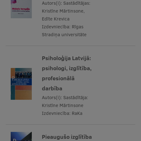
Autors(i):
Sastādītājas:
Kristīne Mārtinsone,
Edīte Krevica
Izdevniecība:
Rīgas
Stradiņa universitāte
Psiholoģija Latvijā:
psihologi, izglītība,
profesionālā
darbība
Autors(i):
Sastādītāja:
Kristīne Mārtinsone
Izdevniecība:
RaKa
Pieaugušo izglītība