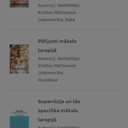
Autors(i):
Sastādītāja:
Kristīne Mārtinsone
Izdevniecība:
RaKa
Pētījumi mākslu
terapijā
Autors(i):
Sastādītāja:
Kristīne Mārtinsone
Izdevniecība:
Drukātava
Supervīzija un tās
specifika mākslu
terapijā
Autors(i):
Sastādītāja: