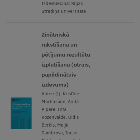
Izdevniecība:
Rīgas
Stradiņa universitāte
Zinātniskā
rakstīšana un
pētījumu rezultātu
izplatīšana (otrais,
papildinātais
izdevums)
Autors(i):
Kristīne
Mārtinsone, Anita
Pipere, Inta
Rozenvalde, Uldis
Berķis, Maija
Dambrova, Inese