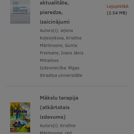
aktualitāte,
Lejupielādēt
Visual Identity
pieredze,
(2.54 MB)
RSU Great Hall
izaicinājumi
Museums and exhibitions
Autors(i):
Jeļena
Koļesņikova, Kristīne
Development and research projects
Mārtinsone, Gunta
Freimane, Ivans Jānis
Rankings
Mihailovs
Virtual tour
Izdevniecība:
Rīgas
Stradiņa universitāte
Study and environmental accessibility
Sustainable Development Goals
Mākslu terapija
Performance Data 2025
(atkārtotais
Souvenirs and books
izdevums)
Autors(i):
Kristīne
Mārtinsone, red.