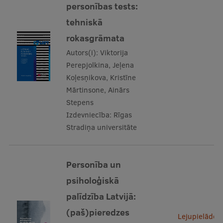
personības tests:
Institutes and Laboratories
tehniskā
rokasgrāmata
Research Data Management
Autors(i):
Viktorija
Council of the Institute
Perepjolkina, Jeļena
Koļesņikova, Kristīne
RSU Research Portal
Mārtinsone, Ainārs
Research Impact
Stepens
Izdevniecība:
Rīgas
Scientific Priorities
Stradiņa universitāte
Doctoral School
Services & Main Fields of Research
Personība un
International Cooperation
psiholoģiskā
Research Services
palīdzība Latvijā:
(paš)pieredzes
Research Projects
Lejupielādēt