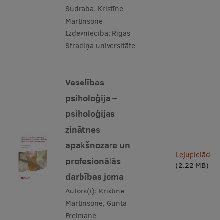
Sudraba, Kristīne
Mārtinsone
Izdevniecība:
Rīgas
Stradiņa universitāte
Veselības
psiholoģija –
psiholoģijas
zinātnes
apakšnozare un
Lejupielādēt
profesionālās
(2.22 MB)
darbības joma
Autors(i):
Kristīne
Mārtinsone, Gunta
Freimane