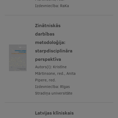
Lifelong Learning
Izdevniecība:
RaKa
Ethics and Equity Training
Zinātniskās
darbības
Open University
metodoloģija:
Latvian Language Courses
starpdisciplināra
Pre-Courses
perspektīva
Professional Development
Autors(i):
Kristīne
Mārtinsone, red., Anita
Centre for Educational Growth
Pipere, red.
Qualification Conformance Testing
Izdevniecība:
Rīgas
Stradiņa universitāte
Research
Latvijas klīniskais