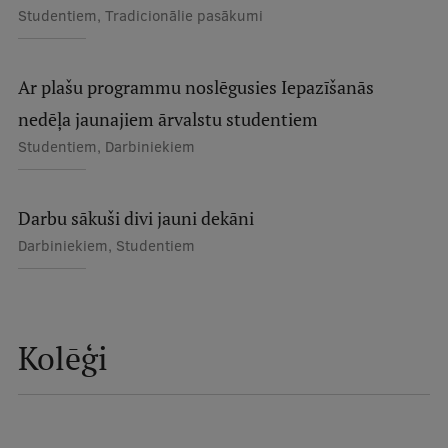
Studentiem, Tradicionālie pasākumi
Ģerbonis
Projekti
Ar plašu programmu noslēgusies Iepazīšanās
Reitingi
nedēļa jaunajiem ārvalstu studentiem
Virtuālā tūre
Studentiem, Darbiniekiem
Ilgtspējīga attīstība
Darbu sākuši divi jauni dekāni
Studiju un vides pieejamība
Darbiniekiem, Studentiem
Dati par 2025. gadu
Suvenīri un grāmatas
Kolēģi
Mūžizglītība