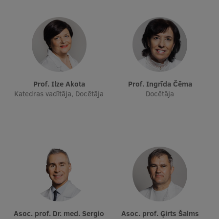
Ētikas un līdztiesības mācības
Atvērtā universitāte
Sagatavošanas kursi
Profesionālās pilnveides kursi
Prof. Ilze Akota
Prof. Ingrīda Čēma
ESF kvalifikācijas celšanas kursi
Katedras vadītāja, Docētāja
Docētāja
Pedagoģiskās izaugsmes centrs
Kvalifikācijas atbilstības pārbaude
Pētniecība
Zinātniskie institūti un laboratorijas
Asoc. prof. Dr. med. Sergio
Asoc. prof. Ģirts Šalms