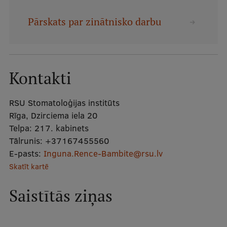
Mobile
Pārskats par zinātnisko darbu
galvenā
Studiju iespējas
izvēlne
Pamatstudiju programmas
Kontakti
Maģistra studiju programmas
RSU Stomatoloģijas institūts
Doktorantūra
Rīga, Dzirciema iela 20
Telpa:
Rezidentūra
217. kabinets
Tālrunis:
+37167455560
Uzņemšana
E-pasts:
Inguna.Rence-Bambite@rsu.lv
Skatīt kartē
Praktiska informācija
Saistītās ziņas
Par RSU