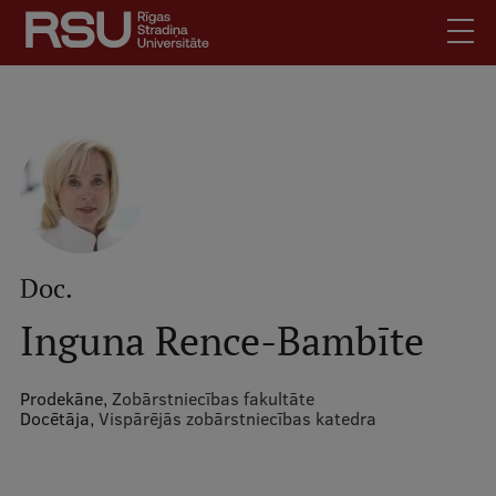
Pārlekt
uz
galveno
saturu
English
.
Latviski
Mobile
Meklēt
Skolēniem
augšējā
Studentiem
izvēlne
Absolventiem
Doc.
Darbiniekiem
Inguna Rence-Bambīte
Darba devējiem
Bibliotēka
Prodekāne,
Zobārstniecības fakultāte
Docētāja,
Vispārējās zobārstniecības katedra
Kontakti
Vakances