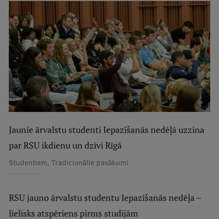
Studentu dzīve
Studiju norises vietas
Fakultātes
Mūsu cilvēki
Stratēģija
Struktūra
Jaunie ārvalstu studenti Iepazīšanās nedēļā uzzina
Vēsture un tradīcijas
par RSU ikdienu un dzīvi Rīgā
Identitāte
Studentiem, Tradicionālie pasākumi
RSU fonds
Aula
RSU jauno ārvalstu studentu Iepazīšanās nedēļa –
lielisks atspēriens pirms studijām
Muzeji un ekspozīcijas