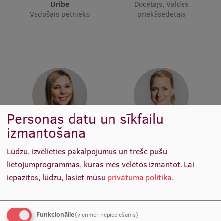
Pētniecības datu pārvaldība
Uribe
Docētājs, Valdes
Vadošais pētnieks
priekšsēdētājs
RSU zinātnes portāls
Zinātnes ietekme
Pētniecības platformas
Doktorantūras skola
Pētniecības pakalpojumi
Personas datu un sīkfailu
Pētniecības projekti
izmantošana
Doc. Ieva Bāgante
Doc. Anna Ivanova
Zinātnieku brokastis
Docētāja
Docētāja
Lūdzu, izvēlieties pakalpojumus un trešo pušu
Vertikāli integrētie projekti
lietojumprogrammas, kuras mēs vēlētos izmantot.
Lai
iepazītos, lūdzu, lasiet mūsu
privātuma politika
.
Zinātniskās konferences
Inovāciju centrs
Funkcionālie
(vienmēr nepieciešams)