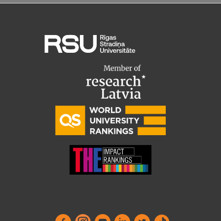
Ģerbonis
Projekti
Reitingi
Virtuālā tūre
Ilgtspējīga attīstība
Studiju un vides pieejamība
Dati par 2025. gadu
Suvenīri un grāmatas
Mūžizglītība