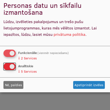
Personas datu un sīkfailu
RSU Stomatoloģijas institūts
izmantošana
Studentu dzīve
RSU Zinātnes centrs
Studiju norises vietas
Lūdzu, izvēlieties pakalpojumus un trešo pušu
Sabiedrības veselības institūts
lietojumprogrammas, kuras mēs vēlētos izmantot.
Lai
Fakultātes
iepazītos, lūdzu, lasiet mūsu
privātuma politika
.
Dienesta viesnīca Dzirciemā
Mūsu cilvēki
Psihosomatiskās medicīnas un psihoterapijas
Stratēģija
katedra
Funkcionālie
(vienmēr nepieciešams)
↓
2
Services
Struktūra
Medicīnas izglītības tehnoloģiju centrs
Analītiskie
Vēsture un tradīcijas
↓
5
Services
Identitāte
Nē, paldies
Apstiprināt izvēles
RSU fonds
Aula
Muzeji un ekspozīcijas