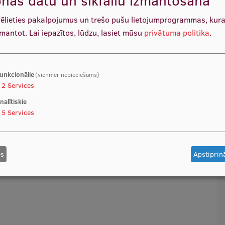
vēlieties pakalpojumus un trešo pušu lietojumprogrammas, kur
zmantot.
Lai iepazītos, lūdzu, lasiet mūsu
privātuma politika
.
unkcionālie
(vienmēr nepieciešams)
2
Services
nalītiskie
5
Services
es
Apstiprinā