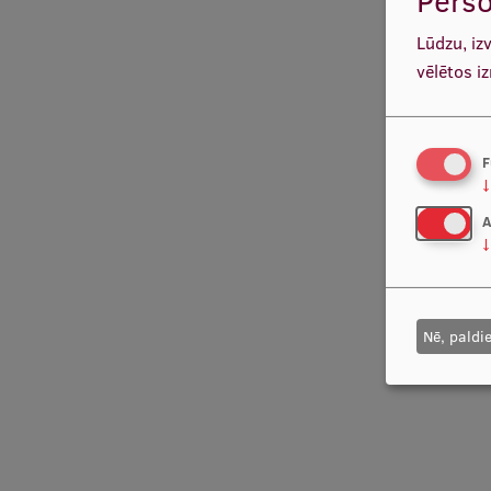
Lūdzu, iz
vēlētos i
F
↓
A
↓
Nē, paldi