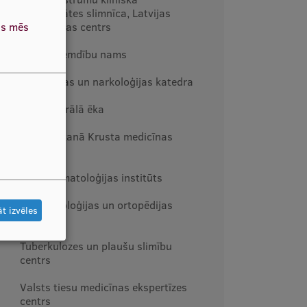
universitātes slimnīca, Latvijas
as mēs
Onkoloģijas centrs
Rīgas Dzemdību nams
Psihiatrijas un narkoloģijas katedra
RSU centrālā ēka
RSU Sarkanā Krusta medicīnas
koledža
RSU Stomatoloģijas institūts
Traumatoloģijas un ortopēdijas
t izvēles
slimnīca
Tuberkulozes un plaušu slimību
centrs
Valsts tiesu medicīnas ekspertīzes
centrs