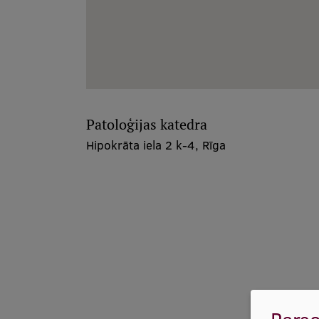
Patoloģijas katedra
Hipokrāta iela 2 k-4, Rīga
Perso