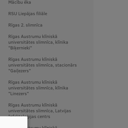
Mācību ēka
RSU Liepājas filiāle
Rīgas 2. slimnīca
Rīgas Austrumu klīniskā
universitātes slimnīca, klīnika
"Biķernieki"
Rīgas Austrumu klīniskā
universitātes slimnīca, stacionārs
"Gaiļezers"
Rīgas Austrumu klīniskā
universitātes slimnīca, klīnika
"Linezers"
Rīgas Austrumu klīniskā
universitātes slimnīca, Latvijas
Infektoloģijas centrs
Rīgas Austrumu klīniskā