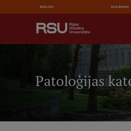
AUGŠĒ
Pārlekt
uz
ENGLISH
SKOLĒNIEM
IZVĒL
galveno
saturu
MEKLĒT
Galvenā
izvēlne
.
Patoloģijas kat