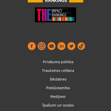
Footer
Privātuma politika
menu
Trauksmes celšana
Sīkdatnes
Piekļūstamība
Apakšējā
Medijiem
izvēlne2
Īpašumi un izsoles