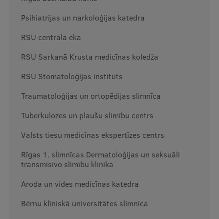
Ģerbonis
Psihiatrijas un narkoloģijas katedra
Projekti
RSU centrālā ēka
Reitingi
RSU Sarkanā Krusta medicīnas koledža
Virtuālā tūre
RSU Stomatoloģijas institūts
Ilgtspējīga attīstība
Traumatoloģijas un ortopēdijas slimnīca
Studiju un vides pieejamība
Tuberkulozes un plaušu slimību centrs
Dati par 2025. gadu
Valsts tiesu medicīnas ekspertīzes centrs
Suvenīri un grāmatas
Rīgas 1. slimnīcas Dermatoloģijas un seksuāli
transmisīvo slimību klīnika
Aroda un vides medicīnas katedra
Mūžizglītība
Bērnu klīniskā universitātes slimnīca