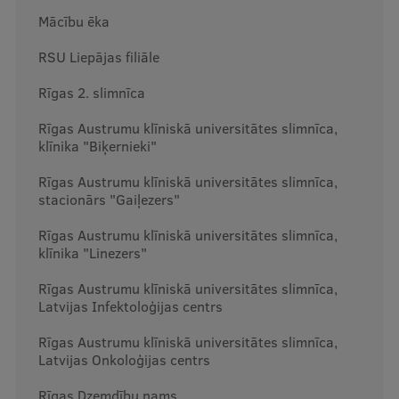
Mācību ēka
Studentu dzīve
RSU Liepājas filiāle
Studiju norises vietas
Rīgas 2. slimnīca
Fakultātes
Rīgas Austrumu klīniskā universitātes slimnīca,
klīnika "Biķernieki"
Mūsu cilvēki
Stratēģija
Rīgas Austrumu klīniskā universitātes slimnīca,
stacionārs "Gaiļezers"
Struktūra
Rīgas Austrumu klīniskā universitātes slimnīca,
Vēsture un tradīcijas
klīnika "Linezers"
Identitāte
Rīgas Austrumu klīniskā universitātes slimnīca,
Latvijas Infektoloģijas centrs
RSU fonds
Rīgas Austrumu klīniskā universitātes slimnīca,
Aula
Latvijas Onkoloģijas centrs
Muzeji un ekspozīcijas
Rīgas Dzemdību nams