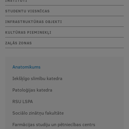
INSTITŪTI
Mobile
STUDENTU VIESNĪCAS
galvenā
Studiju iespējas
INFRASTRUKTŪRAS OBJEKTI
izvēlne
KULTŪRAS PIEMINEKĻI
Pamatstudiju programmas
ZAĻĀS ZONAS
Maģistra studiju programmas
Doktorantūra
Anatomikums
Rezidentūra
Iekšķīgo slimību katedra
Uzņemšana
Patoloģijas katedra
Praktiska informācija
RSU LSPA
Sociālo zinātņu fakultāte
Par RSU
Farmācijas studiju un pētniecības centrs