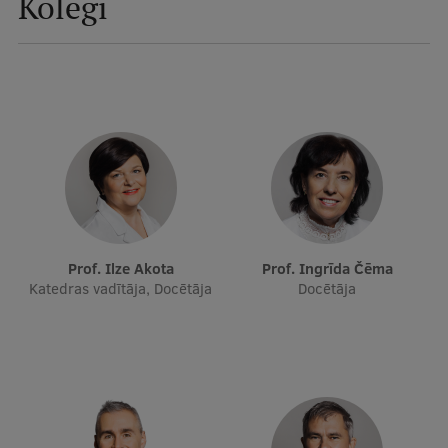
Kolēģi
Mobile
galvenā
Studiju iespējas
izvēlne
Pamatstudiju programmas
Maģistra studiju programmas
Doktorantūra
Rezidentūra
Prof. Ilze Akota
Prof. Ingrīda Čēma
Katedras vadītāja, Docētāja
Docētāja
Uzņemšana
Praktiska informācija
Par RSU