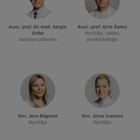
Studentu dzīve
Asoc. prof. Dr. med. Sergio
Studiju norises vietas
Asoc. prof. Ģirts Šalms
Uribe
Docētājs, Valdes
Fakultātes
Vadošais pētnieks
priekšsēdētājs
Mūsu cilvēki
Stratēģija
Struktūra
Vēsture un tradīcijas
Identitāte
RSU fonds
Doc. Ieva Bāgante
Doc. Anna Ivanova
Docētāja
Docētāja
Aula
Muzeji un ekspozīcijas