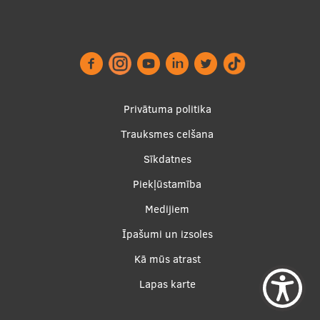
Footer
Privātuma politika
menu
Trauksmes celšana
Sīkdatnes
Piekļūstamība
Apakšējā
Medijiem
izvēlne2
Īpašumi un izsoles
Kā mūs atrast
Lapas karte