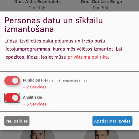
Doc. Aldis Rozenblats
Doc. Guntars Selga
Ētikas un līdztiesības mācības
Docētājs
Docētājs
Personas datu un sīkfailu
Atvērtā universitāte
izmantošana
Sagatavošanas kursi
Lūdzu, izvēlieties pakalpojumus un trešo pušu
Profesionālās pilnveides kursi
lietojumprogrammas, kuras mēs vēlētos izmantot.
Lai
ESF kvalifikācijas celšanas kursi
iepazītos, lūdzu, lasiet mūsu
privātuma politika
.
Pedagoģiskās izaugsmes centrs
Kvalifikācijas atbilstības pārbaude
Funkcionālie
(vienmēr nepieciešams)
Doc. Guntis Žīgurs
Asist. Darja Ķīse
↓
2
Services
Docētājs
Docētāja
Analītiskie
Pētniecība
↓
5
Services
Nē, paldies
Apstiprināt izvēles
Zinātniskie institūti un laboratorijas