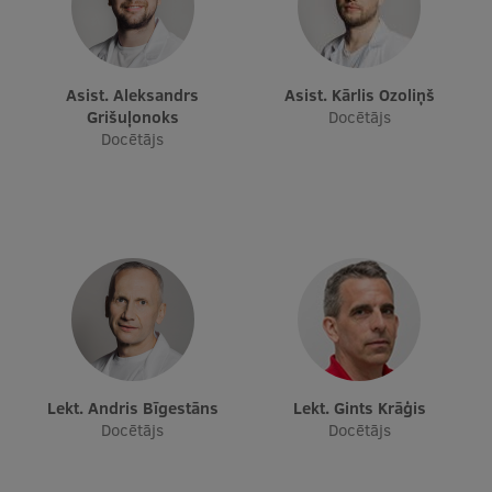
Pētniecības datu pārvaldība
RSU zinātnes portāls
Zinātnes ietekme
Asist. Aleksandrs
Asist. Kārlis Ozoliņš
Grišuļonoks
Docētājs
Pētniecības platformas
Docētājs
Doktorantūras skola
Pētniecības pakalpojumi
Pētniecības projekti
Zinātnieku brokastis
Vertikāli integrētie projekti
Zinātniskās konferences
Lekt. Andris Bīgestāns
Lekt. Gints Krāģis
Docētājs
Docētājs
Inovāciju centrs