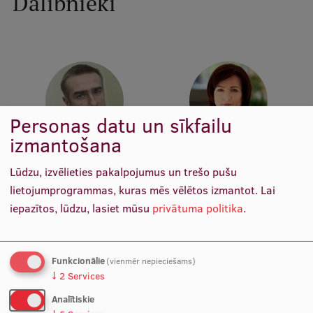
Dalībnieki
Pētniecības datu pārvaldība
RSU zinātnes portāls
Zinātnes ietekme
Pētniecības platformas
Doktorantūras skola
Personas datu un sīkfailu
izmantošana
Pētniecības pakalpojumi
Asoc. prof. Arvīds Irmejs
Doc. p. i. Dita Role
Pētniecības projekti
Docētājs, Direktors, Vadošais
Direktore, Docētāja
Lūdzu, izvēlieties pakalpojumus un trešo pušu
pētnieks
lietojumprogrammas, kuras mēs vēlētos izmantot.
Lai
Zinātnieku brokastis
iepazītos, lūdzu, lasiet mūsu
privātuma politika
.
Vertikāli integrētie projekti
Zinātniskās konferences
Funkcionālie
(vienmēr nepieciešams)
↓
2
Services
Inovāciju centrs
Analītiskie