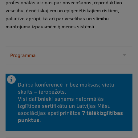
profesionālās atziņas par novecošanos, reproduktīvo
Ģerbonis
veselību, ģenētiskajiem un epigenētiskajiem riskiem,
paliatīvo aprūpi, kā arī par veselības un slimību
Projekti
mantojuma izpausmēm ģimenes sistēmā.
Reitingi
Virtuālā tūre
Programma
Ilgtspējīga attīstība
Studiju un vides pieejamība
Dati par 2025. gadu
Dalība konferencē ir bez maksas; vietu
skaits – ierobežots.
Suvenīri un grāmatas
Visi dalībnieki saņems neformālās
izglītības sertifikātu un Latvijas Māsu
asociācijas apstiprinātos
7 tālākizglītības
Mūžizglītība
punktus
.