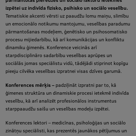
pārmantotas pieredzes un sociālo faktoru ietekmes
izpētei uz indivīda fizisko, psihisko un sociālo veselību.
Studentu dzīve
Tematiskie akcenti vērsti uz paaudžu lomu maiņu, slimību
un emocionālo notikumu mantojumu, veselības paradumu
Studiju norises vietas
pārmantošanas modeļiem, ģenētisko un psihosomatisko
Fakultātes
procesu mijiedarbību, kā arī komunikācijas un konfliktu
dinamiku ģimenēs. Konference veicinās arī
Mūsu cilvēki
starpdisciplināro sadarbību veselības aprūpes un
Stratēģija
sociālās jomas speciālistu vidū, tādējādi stiprinot kopīgu
pieeju cilvēka veselības izpratnei visas dzīves garumā.
Struktūra
Konferences mērķis –
padziļināt izpratni par to, kā
Vēsture un tradīcijas
ģimenes struktūra un dinamiskie procesi ietekmē indivīda
Identitāte
veselību, kā arī analizēt profesionālos instrumentus
starppaaudžu saišu un veselības modeļu izpētei.
RSU fonds
Aula
Konferences lektori – medicīnas, psiholoģijas un sociālo
zinātņu speciālisti, kas prezentēs jaunākos pētījumus un
Muzeji un ekspozīcijas