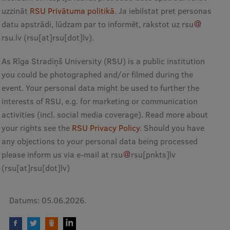
uzzināt
RSU Privātuma politikā
. Ja iebilstat pret personas
datu apstrādi, lūdzam par to informēt, rakstot uz
rsu
rsu
.
lv
(rsu[at]rsu[dot]lv)
.
As Rīga Stradiņš University (RSU) is a public institution
you could be photographed and/or filmed during the
event. Your personal data might be used to further the
interests of RSU, e.g. for marketing or communication
activities (incl. social media coverage). Read more about
your rights see the
RSU Privacy Policy
. Should you have
any objections to your personal data being processed
please inform us via e-mail at
rsu
rsu
[pnkts]
lv
(rsu[at]rsu[dot]lv)
Datums:
05.06.2026.