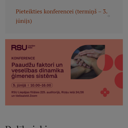
Ētikas un līdztiesības mācības
Pieteikties konferencei (termiņš – 3.
Atvērtā universitāte
jūnijs)
Sagatavošanas kursi
Profesionālās pilnveides kursi
ESF kvalifikācijas celšanas kursi
Pedagoģiskās izaugsmes centrs
Kvalifikācijas atbilstības pārbaude
Pētniecība
Zinātniskie institūti un laboratorijas