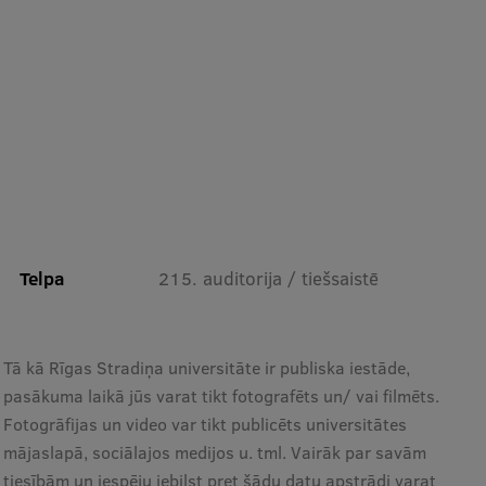
Telpa
215. auditorija / tiešsaistē
Tā kā Rīgas Stradiņa universitāte ir publiska iestāde,
pasākuma laikā jūs varat tikt fotografēts un/ vai filmēts.
Fotogrāfijas un video var tikt publicēts universitātes
mājaslapā, sociālajos medijos u. tml. Vairāk par savām
tiesībām un iespēju iebilst pret šādu datu apstrādi varat