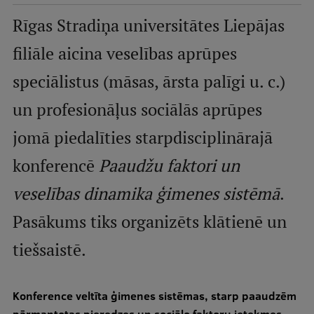
Mobile
Rīgas Stradiņa universitātes Liepājas
galvenā
Studiju iespējas
filiāle aicina veselības aprūpes
izvēlne
speciālistus (māsas, ārsta palīgi u. c.)
Pamatstudiju programmas
un profesionāļus sociālās aprūpes
Maģistra studiju programmas
jomā piedalīties starpdisciplinārajā
Doktorantūra
konferencē
Paaudžu faktori un
Rezidentūra
veselības dinamika ģimenes sistēmā
.
Uzņemšana
Pasākums tiks organizēts klātienē un
Praktiska informācija
tiešsaistē.
Par RSU
Konference veltīta ģimenes sistēmas, starp paaudzēm