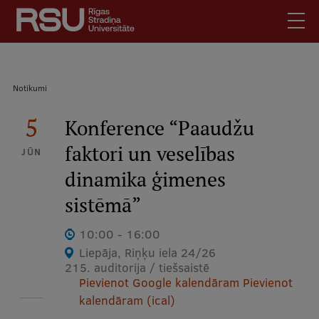
Pārlekt
uz
galveno
saturu
English
.
Atpakaļceļš
Notikumi
Latviski
Mobile
5
Meklēt
Konference “Paaudžu
Skolēniem
augšējā
faktori un veselības
Studentiem
JŪN
izvēlne
dinamika ģimenes
Absolventiem
Darbiniekiem
sistēmā”
Darba devējiem
10:00 - 16:00
Bibliotēka
Liepāja, Riņķu iela 24/26
215. auditorija / tiešsaistē
Kontakti
Pievienot Google kalendāram
Pievienot
Vakances
kalendāram (ical)