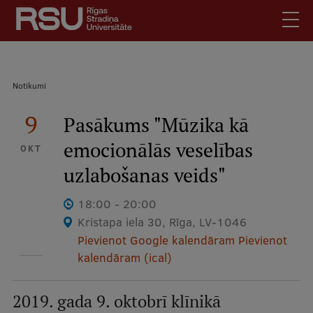
Pārlekt
uz
galveno
saturu
English
.
Atpakaļceļš
Notikumi
Latviski
Mobile
9
Meklēt
Pasākums "Mūzika kā
Skolēniem
augšējā
emocionālās veselības
Studentiem
OKT
izvēlne
uzlabošanas veids"
Absolventiem
Darbiniekiem
18:00 - 20:00
Darba devējiem
Kristapa iela 30, Rīga, LV-1046
Pievienot Google kalendāram
Pievienot
Bibliotēka
kalendāram (ical)
Kontakti
Vakances
2019. gada 9. oktobrī klīnikā