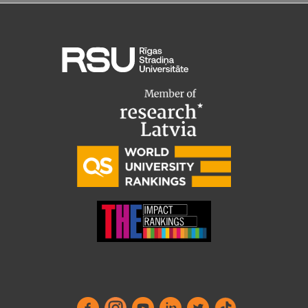
Starptautiskā sadarbība
Mobilitātes programmas
Starptautiskie projekti
Starptautiskie sadarbības partneri
EURAXESS RSU kontaktpunkts
EATRIS koordinators Latvijā