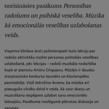
Mobile
norisināsies pasākums
Personības
galvenā
Studiju iespējas
radošums un psihiskā veselība. Mūzika
izvēlne
kā emocionālās veselības uzlabošanas
Pamatstudiju programmas
veids
.
Maģistra studiju programmas
Vispirms klīnikas ārsti psihoterapeiti lasīs lekciju par
Doktorantūra
radošo aktivitāšu nozīmi personas psihiskās veselības
Rezidentūra
uzlabošanā, pēc lekcijas – radoši muzikāla nodarbība
kopā ar pianistu Artūru Cingujevu. Mūziķis ir daudzu
Uzņemšana
starptautisko konkursu laureāts un klavierspēles
Praktiska informācija
pasniedzējs. Viņš iedrošina ikvienu, ka mūzika arī
pieaugušo cilvēku dzīvē ir veids, kā caur skaņu un
muzicēšanu iespējams uzlabot savu emocionālo
Par RSU
labsajūtu. Pasākuma noslēgumā plānotas diskusija un
sarunas.