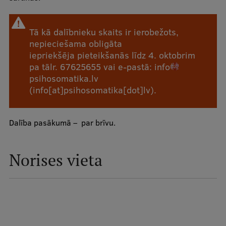
Studentu dzīve
Tā kā dalībnieku skaits ir ierobežots,
nepieciešama obligāta
Studiju norises vietas
iepriekšēja pieteikšanās līdz 4. oktobrim
Fakultātes
pa tālr. 67625655 vai e-pastā:
info
psihosomatika
.
lv
Mūsu cilvēki
(info[at]psihosomatika[dot]lv)
.
Stratēģija
Struktūra
Dalība pasākumā – par brīvu.
Vēsture un tradīcijas
Norises vieta
Identitāte
RSU fonds
Aula
Muzeji un ekspozīcijas