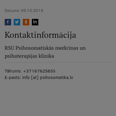
Pētniecības datu pārvaldība
Datums:
09.10.2019.
RSU zinātnes portāls
Zinātnes ietekme
Kontaktinformācija
Pētniecības platformas
Doktorantūras skola
RSU Psihosomatiskās medicīnas un
Pētniecības pakalpojumi
psihoterapijas klīnika
Pētniecības projekti
Tālrunis:
+37167625655
Zinātnieku brokastis
E-pasts:
info
[at]
psihosomatika.lv
Vertikāli integrētie projekti
Zinātniskās konferences
Inovāciju centrs