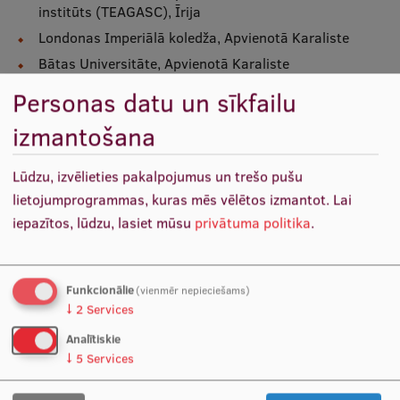
institūts (TEAGASC), Īrija
Ētikas un līdztiesības mācības
Londonas Imperiālā koledža, Apvienotā Karaliste
Atvērtā universitāte
Bātas Universitāte, Apvienotā Karaliste
Sagatavošanas kursi
Latvijas Organiskās sintēzes institūts
Personas datu un sīkfailu
Atēnu Nacionālā un Kapodistrijas Universitāte,
Profesionālās pilnveides kursi
izmantošana
Grieķija
ESF kvalifikācijas celšanas kursi
Rīgas Stradiņa universitāte
Lūdzu, izvēlieties pakalpojumus un trešo pušu
Pedagoģiskās izaugsmes centrs
lietojumprogrammas, kuras mēs vēlētos izmantot.
Lai
iepazītos, lūdzu, lasiet mūsu
privātuma politika
.
Projekta oficiālā vietne
Kvalifikācijas atbilstības pārbaude
Funkcionālie
(vienmēr nepieciešams)
Pētniecība
↓
2
Services
Ir atvērtas vairākas nodarbinātības
pozīcijas projektā.
Analītiskie
↓
5
Services
Zinātniskie institūti un laboratorijas