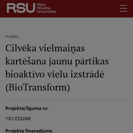
Pārlekt
uz
galveno
saturu
English
.
Projekts
Latviski
Cilvēka vielmaiņas
Meklēt
Atpakaļceļš
Skolēniem
kartēšana jaunu pārtikas
Studentiem
Mobile
augšējā
bioaktīvo vielu izstrādē
Absolventiem
izvēlne
Darbiniekiem
(BioTransform)
Darba devējiem
Bibliotēka
Projekta/līguma nr.
Kontakti
101225248
Vakances
Projekta finansējums