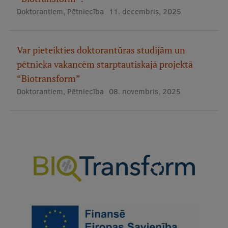
Doktorantiem
,
Pētniecība
11. decembris, 2025
Starptautiskā sadarbība
Var pieteikties doktorantūras studijām un
Mobilitātes programmas
pētnieka vakancēm starptautiskajā projektā
“Biotransform”
Starptautiskie projekti
Doktorantiem
,
Pētniecība
08. novembris, 2025
Starptautiskie sadarbības partneri
EURAXESS RSU kontaktpunkts
EATRIS koordinators Latvijā