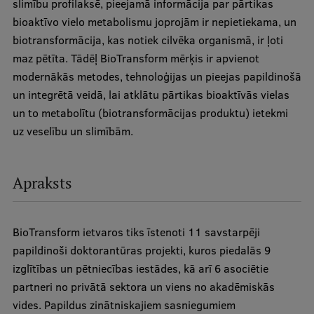
slimību profilaksē, pieejamā informācija par pārtikas
bioaktīvo vielo metabolismu joprojām ir nepietiekama, un
Studentu dzīve
biotransformācija, kas notiek cilvēka organismā, ir ļoti
maz pētīta. Tādēļ BioTransform mērķis ir apvienot
Studiju norises vietas
modernākās metodes, tehnoloģijas un pieejas papildinošā
Fakultātes
un integrētā veidā, lai atklātu pārtikas bioaktīvās vielas
un to metabolītu (biotransformācijas produktu) ietekmi
Mūsu cilvēki
uz veselību un slimībām.
Stratēģija
Struktūra
Apraksts
Vēsture un tradīcijas
Identitāte
BioTransform ietvaros tiks īstenoti 11 savstarpēji
papildinoši doktorantūras projekti, kuros piedalās 9
RSU fonds
izglītības un pētniecības iestādes, kā arī 6 asociētie
Aula
partneri no privātā sektora un viens no akadēmiskās
vides. Papildus zinātniskajiem sasniegumiem
Muzeji un ekspozīcijas