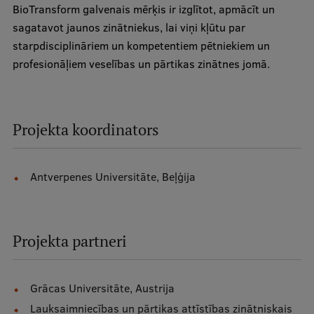
BioTransform galvenais mērķis ir izglītot, apmācīt un
Ģerbonis
sagatavot jaunos zinātniekus, lai viņi kļūtu par
starpdisciplināriem un kompetentiem pētniekiem un
Projekti
profesionāļiem veselības un pārtikas zinātnes jomā.
Reitingi
Virtuālā tūre
Projekta koordinators
Ilgtspējīga attīstība
Studiju un vides pieejamība
Antverpenes Universitāte, Beļģija
Dati par 2025. gadu
Suvenīri un grāmatas
Projekta partneri
Mūžizglītība
Grācas Universitāte, Austrija
Lauksaimniecības un pārtikas attīstības zinātniskais