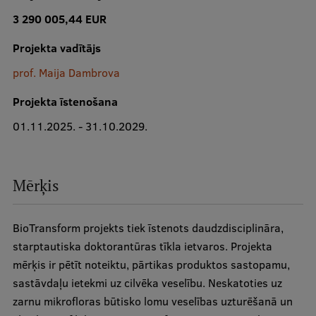
3 290 005,44 EUR
Studiju iespējas
Projekta vadītājs
Mobile
galvenā
prof. Maija Dambrova
izvēlne
Pamatstudiju programmas
Projekta īstenošana
Maģistra studiju programmas
01.11.2025. - 31.10.2029.
Doktorantūra
Rezidentūra
Mērķis
Uzņemšana
BioTransform projekts tiek īstenots daudzdisciplināra,
Praktiska informācija
starptautiska doktorantūras tīkla ietvaros. Projekta
mērķis ir pētīt noteiktu, pārtikas produktos sastopamu,
sastāvdaļu ietekmi uz cilvēka veselību. Neskatoties uz
Par RSU
zarnu mikrofloras būtisko lomu veselības uzturēšanā un