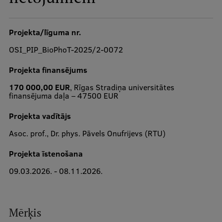
Studiju iespējas
Projekta/līguma nr.
Mobile
galvenā
OSI_PIP_BioPhoT-2025/2-0072
izvēlne
Pamatstudiju programmas
Projekta finansējums
Maģistra studiju programmas
170 000,00 EUR
, Rīgas Stradiņa universitātes
finansējuma daļa – 47500 EUR
Doktorantūra
Projekta vadītājs
Rezidentūra
Asoc. prof., Dr. phys. Pāvels Onufrijevs (RTU)
Uzņemšana
Projekta īstenošana
Praktiska informācija
09.03.2026. - 08.11.2026.
Par RSU
Mērķis