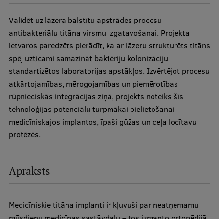
Validēt uz lāzera balstītu apstrādes procesu
Studentu dzīve
antibakteriālu titāna virsmu izgatavošanai. Projekta
Studiju norises vietas
ietvaros paredzēts pierādīt, ka ar lāzeru strukturēts titāns
spēj uzticami samazināt baktēriju kolonizāciju
Fakultātes
standartizētos laboratorijas apstākļos. Izvērtējot procesu
Mūsu cilvēki
atkārtojamības, mērogojamības un piemērotības
rūpnieciskās integrācijas ziņā, projekts noteiks šīs
Stratēģija
tehnoloģijas potenciālu turpmākai pielietošanai
Struktūra
medicīniskajos implantos, īpaši gūžas un ceļa locītavu
protēzēs.
Vēsture un tradīcijas
Identitāte
Apraksts
RSU fonds
Aula
Medicīniskie titāna implanti ir kļuvuši par neatņemamu
Muzeji un ekspozīcijas
mūsdienu medicīnas sastāvdaļu – tos izmanto ortopēdijā,