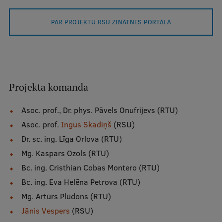
Pētniecības datu pārvaldība
PAR PROJEKTU RSU ZINĀTNES PORTĀLĀ
RSU zinātnes portāls
Zinātnes ietekme
Pētniecības platformas
Doktorantūras skola
Projekta komanda
Pētniecības pakalpojumi
Asoc. prof., Dr. phys. Pāvels Onufrijevs (RTU)
Pētniecības projekti
Asoc. prof.
Ingus Skadiņš
(RSU)
Dr. sc. ing. Līga Orlova (RTU)
Zinātnieku brokastis
Mg. Kaspars Ozols (RTU)
Vertikāli integrētie projekti
Bc. ing. Cristhian Cobas Montero (RTU)
Zinātniskās konferences
Bc. ing. Eva Helēna Petrova (RTU)
Mg. Artūrs Plūdons (RTU)
Inovāciju centrs
Jānis Vespers
(RSU)