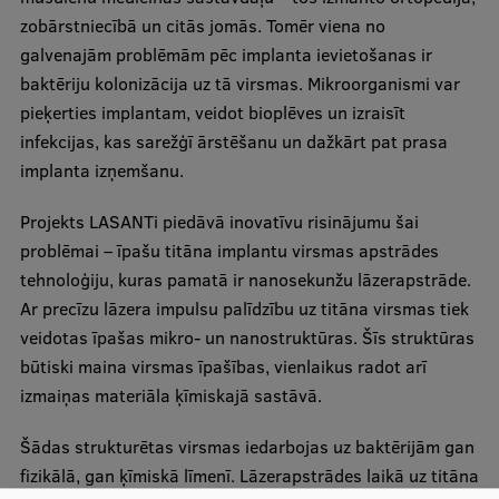
zobārstniecībā un citās jomās. Tomēr viena no
Ģerbonis
galvenajām problēmām pēc implanta ievietošanas ir
Projekti
baktēriju kolonizācija uz tā virsmas. Mikroorganismi var
pieķerties implantam, veidot bioplēves un izraisīt
Reitingi
infekcijas, kas sarežģī ārstēšanu un dažkārt pat prasa
Virtuālā tūre
implanta izņemšanu.
Ilgtspējīga attīstība
Projekts LASANTi piedāvā inovatīvu risinājumu šai
Studiju un vides pieejamība
problēmai – īpašu titāna implantu virsmas apstrādes
tehnoloģiju, kuras pamatā ir nanosekunžu lāzerapstrāde.
Dati par 2025. gadu
Ar precīzu lāzera impulsu palīdzību uz titāna virsmas tiek
Suvenīri un grāmatas
veidotas īpašas mikro- un nanostruktūras. Šīs struktūras
būtiski maina virsmas īpašības, vienlaikus radot arī
izmaiņas materiāla ķīmiskajā sastāvā.
Mūžizglītība
Šādas strukturētas virsmas iedarbojas uz baktērijām gan
fizikālā, gan ķīmiskā līmenī. Lāzerapstrādes laikā uz titāna